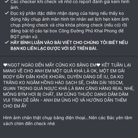
Các checker khi check về nhớ có report đánh giá kèm hình
ảnh.
Đọc kỹ phần đặc điểm nhận dạng của hàng nếu thấy ko
đúng hãy chụp ảnh màn hình tin nhắn set lịch hẹn kèm ảnh
chụp phòng check và chìa khóa phòng check (nếu có) rồi
đăng bài tố cáo tại box Công Đường Phủ Khai Phong để
BQT phân xử.
HÃY BÌNH LUẬN VÀO BÀI VIẾT CHO CHÚNG TÔI BIẾT NẾU
BẠN KO LIÊN LẠC ĐƯỢC VỚI SỐ TRÊN BÀI.
❤NGỌT NGÀO ĐẾN MẤY CŨNG KO BẰNG EM❤️ KẾT TUẦN LẠI
MANG VỀ CHO ANH EM MỘT QUẢ KHÁ LÀ OK, MỘT EM GÁI
BODY ĐẦY ĐẶN KHỎE KHOẮN, DUYÊN DÁNG DỄ IU, DA KO
TRẮNG KO NGÂM HỒNG HÀO SẠCH SẼ, CHÂN DÀI 165CM,
QUAN TRỌNG QUẢ NGỰC KHÁ LÀ BAN CĂNG HÀNG REAL NHÉ,
MÔNG BÝM HƠI BỊ CHẤT, EM CŨNG THUỘC DẠNG DÂM DÂM
VUI TÍNH DỄ GẦN - ANH EM ỦNG HỘ VÀ HƯỚNG DẪN THÊM
CHO EM ẤY
Hình ảnh chân thật chụp bằng điện thoại…Nên các Bác yên tâm
xách chim đến check nhé