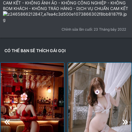
CAM KẾT - KHÔNG ẢNH ẢO - KHÔNG CÔNG NGHIỆP - KHÔNG
BOM KHÁCH - KHÔNG TRÁO HÀNG - DỊCH VỤ CHUẨN CAM KẾT
Chỉnh sửa lần cuối:
23 Tháng bảy 2022
CÓ THỂ BẠN SẼ THÍCH GÁI GỌI