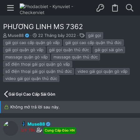
PHƯƠNG LINH MS 7362
B
N
T
Muse88
22 Tháng bảy 2022
gái gọi
ắ
g
h
gái gọi cao cấp quận gò vấp
gái gọi cao cấp quận thủ đức
t
à
ẻ
gái gọi quận gò vấp
gái gọi quận thủ đức
gái gọi sài gòn
đ
y
massage quận gò vấp
massage quận thủ đức
ầ
b
u
ắ
số điện thoại gái gọi quận gò vấp
t
số điện thoại gái gọi quận thủ đức
video gái gọi quận gò vấp
đ
video gái gọi quận thủ đức
ầ
u
Gái Gọi Cao Cấp Sài Gòn
Không mở trả lời sau này.
Muse88
UY TÍN
Cung Cấp Đào HN