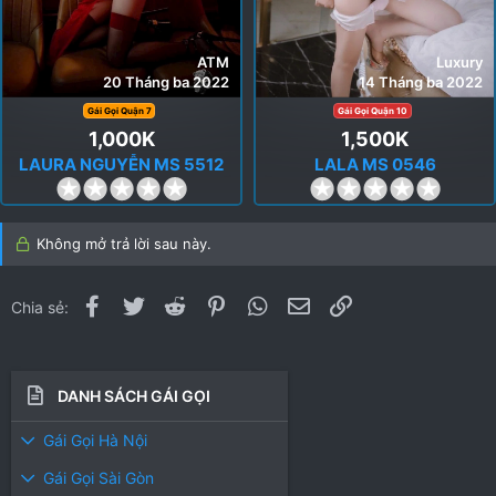
Luxury
Luxury
14 Tháng ba 2022
13 Tháng ba 2022
Gái Gọi Quận 10
Gái Gọi Quận 1
1,500K
1,600K
LALA MS 0546
LISA MS 5670
0
0
.
.
0
0
Không mở trả lời sau này.
0
0
s
s
t
t
Facebook
Twitter
Reddit
Pinterest
WhatsApp
Email
Link
Chia sẻ:
a
a
r
r
(
(
s
s
DANH SÁCH GÁI GỌI
)
)
Gái Gọi Hà Nội
Gái Gọi Sài Gòn