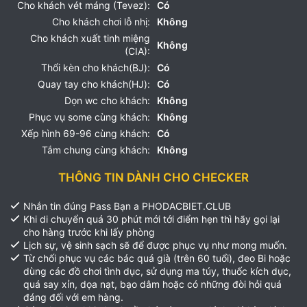
Cho khách vét máng (Tevez):
Có
Cho khách chơi lỗ nhị:
Không
Cho khách xuất tinh miệng
Không
(CIA):
Thổi kèn cho khách(BJ):
Có
Quay tay cho khách(HJ):
Có
Dọn wc cho khách:
Không
Phục vụ some cùng khách:
Không
Xếp hình 69-96 cùng khách:
Có
Tắm chung cùng khách:
Không
THÔNG TIN DÀNH CHO CHECKER
Nhắn tin đúng Pass Bạn a PHODACBIET.CLUB
Khi di chuyển quá 30 phút mới tới điểm hẹn thì hãy gọi lại
cho hàng trước khi lấy phòng
Lịch sự, vệ sinh sạch sẽ để được phục vụ như mong muốn.
Từ chối phục vụ các bác quá già (trên 60 tuổi), đeo Bi hoặc
dùng các đồ chơi tình dục, sử dụng ma túy, thuốc kích dục,
quá say xỉn, dọa nạt, bạo dâm hoặc có những đòi hỏi quá
đáng đối với em hàng.