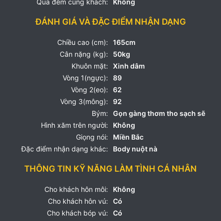
Qua đêm cùng khách:
Không
ĐÁNH GIÁ VÀ ĐẶC ĐIỂM NHẬN DẠNG
Chiều cao (cm):
165cm
Cân nặng (kg):
50kg
Khuôn mặt:
Xinh dâm
Vòng 1(ngực):
89
Vòng 2(eo):
62
Vòng 3(mông):
92
Bým:
Gọn gàng thơm tho sạch sẽ
Hình xăm trên người:
Không
Giọng nói:
Miền Bắc
Đặc điểm nhận dạng khác:
Body nuột nà
THÔNG TIN KỸ NĂNG LÀM TÌNH CÁ NHÂN
Cho khách hôn môi:
Không
Cho khách hôn vú:
Có
Cho khách bóp vú:
Có