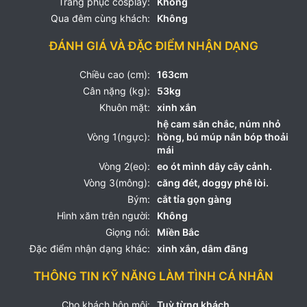
Trang phục cosplay:
Không
Qua đêm cùng khách:
Không
ĐÁNH GIÁ VÀ ĐẶC ĐIỂM NHẬN DẠNG
Chiều cao (cm):
163cm
Cân nặng (kg):
53kg
Khuôn mặt:
xinh xắn
hệ cam săn chắc, núm nhỏ
Vòng 1(ngực):
hồng, bú múp nắn bóp thoải
mái
Vòng 2(eo):
eo ót mình dây cây cảnh.
Vòng 3(mông):
căng đét, doggy phê lòi.
Bým:
cắt tỉa gọn gàng
Hình xăm trên người:
Không
Giọng nói:
Miền Bắc
Đặc điểm nhận dạng khác:
xinh xắn, dâm đãng
THÔNG TIN KỸ NĂNG LÀM TÌNH CÁ NHÂN
Cho khách hôn môi:
Tuỳ từng khách