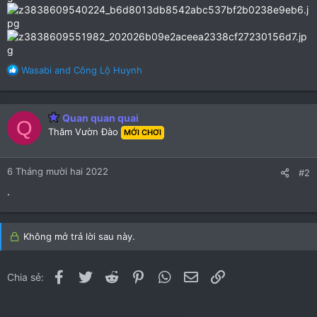
R
Wasabi
and
Công Lộ Huynh
e
a
c
Quan quan quai
t
Q
Thăm Vườn Đào
i
MỚI CHƠI
o
n
6 Tháng mười hai 2022
s
#2
:
.
Không mở trả lời sau này.
Facebook
Twitter
Reddit
Pinterest
WhatsApp
Email
Link
Chia sẻ: