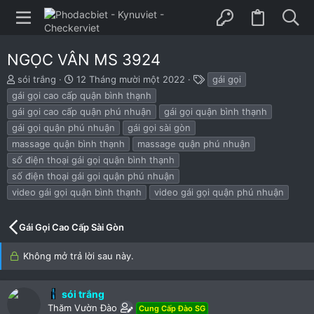
NGỌC VÂN MS 3924
B
N
T
sói trắng
12 Tháng mười một 2022
gái gọi
ắ
g
h
gái gọi cao cấp quận bình thạnh
t
à
ẻ
gái gọi cao cấp quận phú nhuận
gái gọi quận bình thạnh
đ
y
gái gọi quận phú nhuận
gái gọi sài gòn
ầ
b
u
ắ
massage quận bình thạnh
massage quận phú nhuận
t
số điện thoại gái gọi quận bình thạnh
đ
số điện thoại gái gọi quận phú nhuận
ầ
u
video gái gọi quận bình thạnh
video gái gọi quận phú nhuận
Gái Gọi Cao Cấp Sài Gòn
Không mở trả lời sau này.
sói trắng
Thăm Vườn Đào
Cung Cấp Đào SG