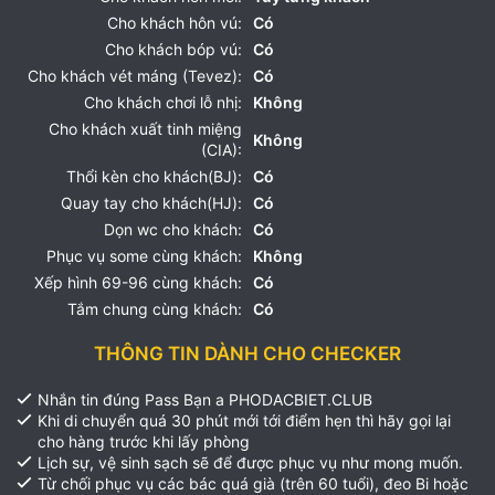
Cho khách hôn vú:
Có
Cho khách bóp vú:
Có
Cho khách vét máng (Tevez):
Có
Cho khách chơi lỗ nhị:
Không
Cho khách xuất tinh miệng
Không
(CIA):
Thổi kèn cho khách(BJ):
Có
Quay tay cho khách(HJ):
Có
Dọn wc cho khách:
Có
Phục vụ some cùng khách:
Không
Xếp hình 69-96 cùng khách:
Có
Tắm chung cùng khách:
Có
THÔNG TIN DÀNH CHO CHECKER
Nhắn tin đúng Pass Bạn a PHODACBIET.CLUB
Khi di chuyển quá 30 phút mới tới điểm hẹn thì hãy gọi lại
cho hàng trước khi lấy phòng
Lịch sự, vệ sinh sạch sẽ để được phục vụ như mong muốn.
Từ chối phục vụ các bác quá già (trên 60 tuổi), đeo Bi hoặc