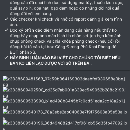
dùng các đồ chơi tình dục, sử dụng ma túy, thuốc kích dục,
quá say xỉn, dọa nạt, bạo dâm hoặc có những đòi hỏi quá
đáng đối với em hàng.
Các checker khi check về nhớ có report đánh giá kèm hình
ảnh.
Đọc kỹ phần đặc điểm nhận dạng của hàng nếu thấy ko
đúng hãy chụp ảnh màn hình tin nhắn set lịch hẹn kèm ảnh
chụp phòng check và chìa khóa phòng check (nếu có) rồi
đăng bài tố cáo tại box Công Đường Phủ Khai Phong để
BQT phân xử.
HÃY BÌNH LUẬN VÀO BÀI VIẾT CHO CHÚNG TÔI BIẾT NẾU
BẠN KO LIÊN LẠC ĐƯỢC VỚI SỐ TRÊN BÀI.