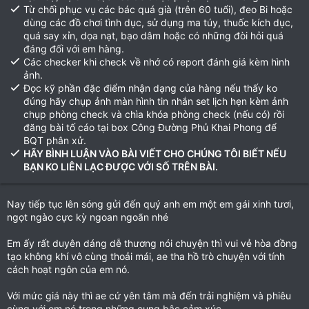
Từ chối phục vụ các bác quá già (trên 60 tuổi), đeo Bi hoặc
dùng các đồ chơi tình dục, sử dụng ma túy, thuốc kích dục,
quá say xỉn, dọa nạt, bạo dâm hoặc có những đòi hỏi quá
đáng đối với em hàng.
Các checker khi check về nhớ có report đánh giá kèm hình
ảnh.
Đọc kỹ phần đặc điểm nhận dạng của hàng nếu thấy ko
đúng hãy chụp ảnh màn hình tin nhắn set lịch hẹn kèm ảnh
chụp phòng check và chìa khóa phòng check (nếu có) rồi
đăng bài tố cáo tại box Công Đường Phủ Khai Phong để
BQT phân xử.
HÃY BÌNH LUẬN VÀO BÀI VIẾT CHO CHÚNG TÔI BIẾT NẾU
BẠN KO LIÊN LẠC ĐƯỢC VỚI SỐ TRÊN BÀI.
Nay tiếp tục lên sóng gửi đến quý anh em một em gái xinh tươi,
ngọt ngào cực kỳ ngoan ngoãn nhé
Em ấy rất duyên dáng dễ thương nói chuyện thì vui vẻ hòa đồng
tạo không khí vô cùng thoải mái, ae tha hồ trò chuyện với tính
cách hoạt ngôn của em nó.
Với mức giá này thì ae cứ yên tâm mà đến trải nghiệm và phiêu
cùng với em nó trong những cung bậc cảm xúc