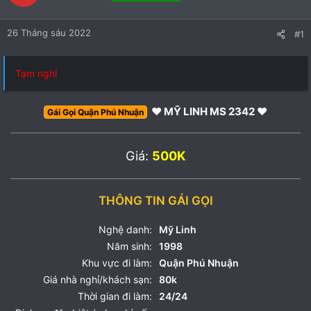
26 Tháng sáu 2022
#1
Tạm nghỉ
❤ MỸ LINH MS 2342 ❤
Gái Gọi Quận Phú Nhuận
Giá:
500K
THÔNG TIN GÁI GỌI
Nghệ danh:
Mỹ Linh
Năm sinh:
1998
Khu vực đi làm:
Quận Phú Nhuận
Giá nhà nghỉ/khách sạn:
80k
Thời gian đi làm:
24/24