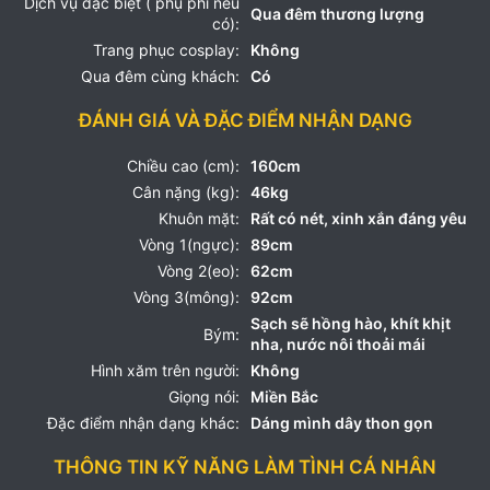
Dịch vụ đặc biệt ( phụ phí nếu
Qua đêm thương lượng
có):
Trang phục cosplay:
Không
Qua đêm cùng khách:
Có
ĐÁNH GIÁ VÀ ĐẶC ĐIỂM NHẬN DẠNG
Chiều cao (cm):
160cm
Cân nặng (kg):
46kg
Khuôn mặt:
Rất có nét, xinh xắn đáng yêu
Vòng 1(ngực):
89cm
Vòng 2(eo):
62cm
Vòng 3(mông):
92cm
Sạch sẽ hồng hào, khít khịt
Bým:
nha, nước nôi thoải mái
Hình xăm trên người:
Không
Giọng nói:
Miền Bắc
Đặc điểm nhận dạng khác:
Dáng mình dây thon gọn
THÔNG TIN KỸ NĂNG LÀM TÌNH CÁ NHÂN