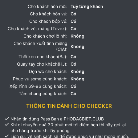
Cho khách hôn môi:
Tuỳ từng khách
Cho khách hôn vú:
Có
Cho khách bóp vú:
Có
Cho khách vét máng (Tevez):
Có
Cho khách chơi lỗ nhị:
Không
Cho khách xuất tinh miệng
Không
(CIA):
Thổi kèn cho khách(BJ):
Có
Quay tay cho khách(HJ):
Có
Dọn wc cho khách:
Không
Phục vụ some cùng khách:
Không
Xếp hình 69-96 cùng khách:
Có
Tắm chung cùng khách:
Có
THÔNG TIN DÀNH CHO CHECKER
Nhắn tin đúng Pass Bạn a PHODACBIET.CLUB
Khi di chuyển quá 30 phút mới tới điểm hẹn thì hãy gọi lại
cho hàng trước khi lấy phòng
Lịch sự, vệ sinh sạch sẽ để được phục vụ như mong muốn.