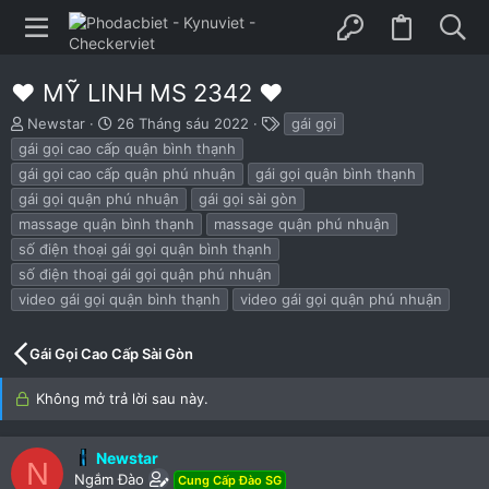
❤ MỸ LINH MS 2342 ❤
B
N
T
Newstar
26 Tháng sáu 2022
gái gọi
ắ
g
h
gái gọi cao cấp quận bình thạnh
t
à
ẻ
gái gọi cao cấp quận phú nhuận
gái gọi quận bình thạnh
đ
y
gái gọi quận phú nhuận
gái gọi sài gòn
ầ
b
u
ắ
massage quận bình thạnh
massage quận phú nhuận
t
số điện thoại gái gọi quận bình thạnh
đ
số điện thoại gái gọi quận phú nhuận
ầ
u
video gái gọi quận bình thạnh
video gái gọi quận phú nhuận
Gái Gọi Cao Cấp Sài Gòn
Không mở trả lời sau này.
Newstar
N
Ngắm Đào
Cung Cấp Đào SG