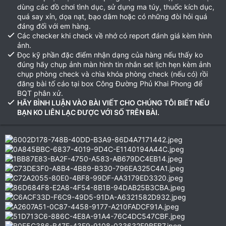
dùng các đồ chơi tình dục, sử dụng ma túy, thuốc kích dục,
quá say xỉn, dọa nạt, bạo dâm hoặc có những đòi hỏi quá
đáng đối với em hàng.
Các checker khi check về nhớ có report đánh giá kèm hình
ảnh.
Đọc kỹ phần đặc điểm nhận dạng của hàng nếu thấy ko
đúng hãy chụp ảnh màn hình tin nhắn set lịch hẹn kèm ảnh
chụp phòng check và chìa khóa phòng check (nếu có) rồi
đăng bài tố cáo tại box Công Đường Phủ Khai Phong để
BQT phân xử.
HÃY BÌNH LUẬN VÀO BÀI VIẾT CHO CHÚNG TÔI BIẾT NẾU
BẠN KO LIÊN LẠC ĐƯỢC VỚI SỐ TRÊN BÀI.