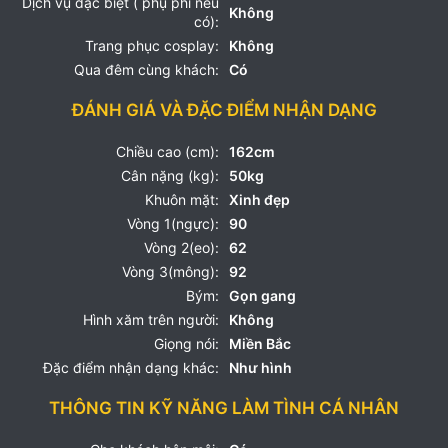
Dịch vụ đặc biệt ( phụ phí nếu
Không
có):
Trang phục cosplay:
Không
Qua đêm cùng khách:
Có
ĐÁNH GIÁ VÀ ĐẶC ĐIỂM NHẬN DẠNG
Chiều cao (cm):
162cm
Cân nặng (kg):
50kg
Khuôn mặt:
Xinh đẹp
Vòng 1(ngực):
90
Vòng 2(eo):
62
Vòng 3(mông):
92
Bým:
Gọn gang
Hình xăm trên người:
Không
Giọng nói:
Miền Bắc
Đặc điểm nhận dạng khác:
Như hình
THÔNG TIN KỸ NĂNG LÀM TÌNH CÁ NHÂN