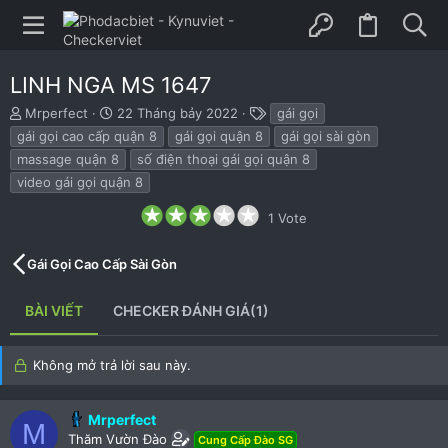
LINH NGA MS 1647
B
N
T
Mrperfect
22 Tháng bảy 2022
gái gọi
ắ
g
h
gái gọi cao cấp quận 8
gái gọi quận 8
gái gọi sài gòn
t
à
ẻ
massage quận 8
số điện thoại gái gọi quận 8
đ
y
video gái gọi quận 8
ầ
b
u
ắ
3
1 Vote
t
.
đ
0
ầ
0
Gái Gọi Cao Cấp Sài Gòn
s
u
t
a
BÀI VIẾT
CHECKER ĐÁNH GIÁ(1)
r
(
s
)
Không mở trả lời sau này.
Mrperfect
M
Thăm Vườn Đào
Cung Cấp Đào SG