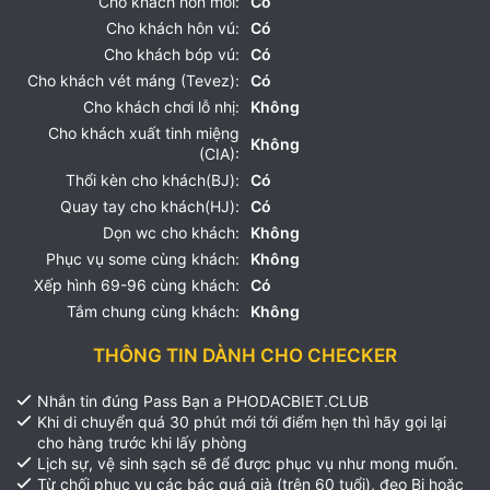
Cho khách hôn môi:
Có
Cho khách hôn vú:
Có
Cho khách bóp vú:
Có
Cho khách vét máng (Tevez):
Có
Cho khách chơi lỗ nhị:
Không
Cho khách xuất tinh miệng
Không
(CIA):
Thổi kèn cho khách(BJ):
Có
Quay tay cho khách(HJ):
Có
Dọn wc cho khách:
Không
Phục vụ some cùng khách:
Không
Xếp hình 69-96 cùng khách:
Có
Tắm chung cùng khách:
Không
THÔNG TIN DÀNH CHO CHECKER
Nhắn tin đúng Pass Bạn a PHODACBIET.CLUB
Khi di chuyển quá 30 phút mới tới điểm hẹn thì hãy gọi lại
cho hàng trước khi lấy phòng
Lịch sự, vệ sinh sạch sẽ để được phục vụ như mong muốn.
Từ chối phục vụ các bác quá già (trên 60 tuổi), đeo Bi hoặc