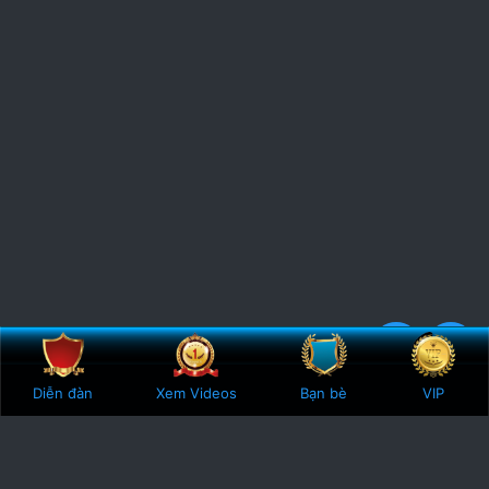
Bên trên
Botto
3
1 Vote
Diễn đàn
Xem Videos
Bạn bè
VIP
.
0
0
s
t
a