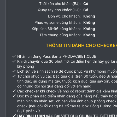
Thổi kèn cho khách(BJ):
Có
Quay tay cho khách(HJ):
Có
Dọn wc cho khách:
Không
Phục vụ some cùng khách:
Không
Xếp hình 69-96 cùng khách:
Không
Tắm chung cùng khách:
Không
THÔNG TIN DÀNH CHO CHECKE
Nhắn tin đúng Pass Bạn a PHODACBIET.CLUB
Khi di chuyển quá 30 phút mới tới điểm hẹn thì hãy gọi lại
lấy phòng
Lịch sự, vệ sinh sạch sẽ để được phục vụ như mong muốn
Từ chối phục vụ các bác quá già (trên 60 tuổi), đeo Bi ho
tình dục, sử dụng ma túy, thuốc kích dục, quá say xỉn, d
có những đòi hỏi quá đáng đối với em hàng.
Các checker khi check về nhớ có report đánh giá kèm hìn
Đọc kỹ phần đặc điểm nhận dạng của hàng nếu thấy ko 
màn hình tin nhắn set lịch hẹn kèm ảnh chụp phòng check
check (nếu có) rồi đăng bài tố cáo tại box Công Đường P
BQT phân xử.
HÃY BÌNH LUẬN VÀO BÀI VIẾT CHO CHÚNG TÔI BIẾT NẾU