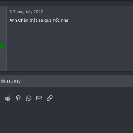
a
c
5 Tháng bảy 2022
t
i
Ảnh Chân thật ae qua hốc nha
o
n
s
:
 Tháng ba 2022
46
49
lời sau này.
63
ebook
Twitter
Reddit
Pinterest
WhatsApp
Email
Link