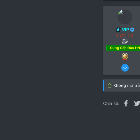
VIP
? UY TÍN
Cung Cấp Đào HN
10
5
4
Không mở trả 
Fac
Chia sẻ: