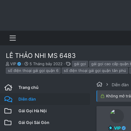
LÊ THẢO NHI MS 6483
B
N
T
VIP
5 Tháng bảy 2022
gái gọi
gái gọi cao cấp quận 
ắ
g
h
số điện thoại gái gọi quận 6
số điện thoại gái gọi quận tân phú
t
à
ẻ
đ
y
ầ
b
Diễn đàn
Trang chủ
u
ắ
t
Không mở trả 
Diễn đàn
đ
ầ
Gái Gọi Hà Nội
u
Gái Gọi Sài Gòn
VIP