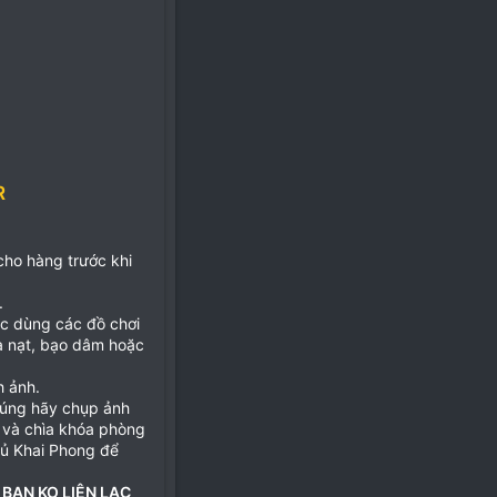
R
 cho hàng trước khi
.
ặc dùng các đồ chơi
ọa nạt, bạo dâm hoặc
h ảnh.
đúng hãy chụp ảnh
 và chìa khóa phòng
hủ Khai Phong để
 BẠN KO LIÊN LẠC