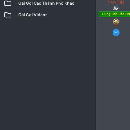
? UY TÍN
Gái Gọi Các Thành Phố Khác
Cung Cấp Đào HN
Gái Gọi Videos
10
5
4