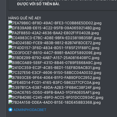
ĐƯỢC VỚI SỐ TRÊN BÀI.
HÀNG QUÊ NÈ AE!!
R
ADMINPHODACBIET
e