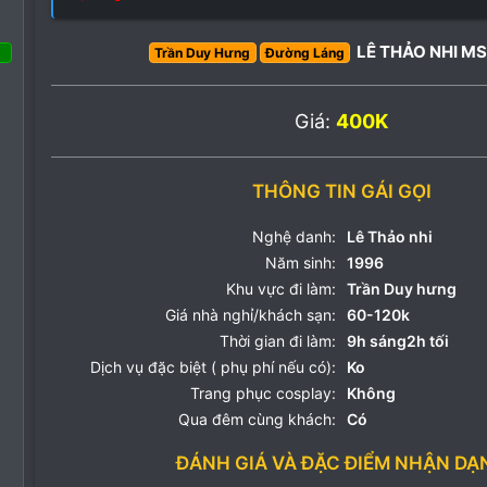
LÊ THẢO NHI MS
Trần Duy Hưng
Đường Láng
 Tháng ba 2022
Giá:
400K
46
49
THÔNG TIN GÁI GỌI
63
Nghệ danh:
Lê Thảo nhi
Năm sinh:
1996
Khu vực đi làm:
Trần Duy hưng
Giá nhà nghỉ/khách sạn:
60-120k
Thời gian đi làm:
9h sáng2h tối
Dịch vụ đặc biệt ( phụ phí nếu có):
Ko
Trang phục cosplay:
Không
Qua đêm cùng khách:
Có
ĐÁNH GIÁ VÀ ĐẶC ĐIỂM NHẬN DẠ