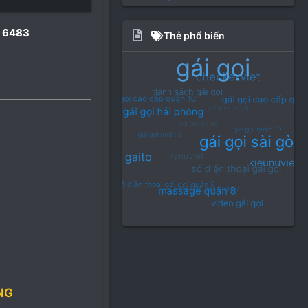
 6483
Thẻ phổ biến
NG