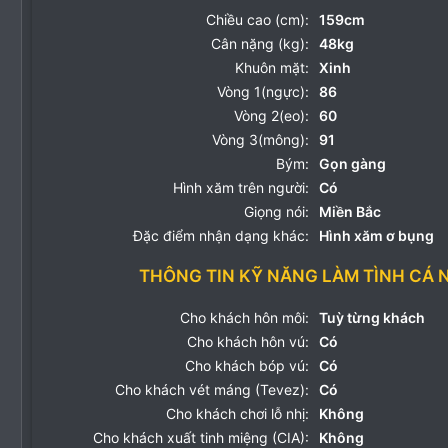
Chiều cao (cm):
159cm
Cân nặng (kg):
48kg
Khuôn mặt:
Xinh
Vòng 1(ngực):
86
Vòng 2(eo):
60
Vòng 3(mông):
91
Bým:
Gọn gàng
Hình xăm trên người:
Có
Giọng nói:
Miền Bắc
Đặc điểm nhận dạng khác:
Hình xăm ơ bụng
THÔNG TIN KỸ NĂNG LÀM TÌNH CÁ 
Cho khách hôn môi:
Tuỳ từng khách
Cho khách hôn vú:
Có
Cho khách bóp vú:
Có
Cho khách vét máng (Tevez):
Có
Cho khách chơi lỗ nhị:
Không
Cho khách xuất tinh miệng (CIA):
Không