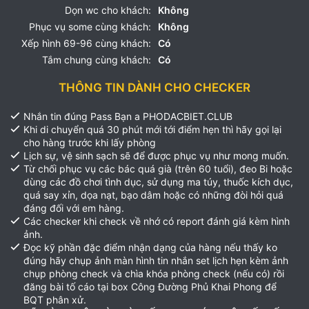
Dọn wc cho khách:
Không
Phục vụ some cùng khách:
Không
Xếp hình 69-96 cùng khách:
Có
Tắm chung cùng khách:
Có
THÔNG TIN DÀNH CHO CHECKER
Nhắn tin đúng Pass Bạn a PHODACBIET.CLUB
Khi di chuyển quá 30 phút mới tới điểm hẹn thì hãy gọi lại
cho hàng trước khi lấy phòng
Lịch sự, vệ sinh sạch sẽ để được phục vụ như mong muốn.
Từ chối phục vụ các bác quá già (trên 60 tuổi), đeo Bi hoặc
dùng các đồ chơi tình dục, sử dụng ma túy, thuốc kích dục,
quá say xỉn, dọa nạt, bạo dâm hoặc có những đòi hỏi quá
đáng đối với em hàng.
Các checker khi check về nhớ có report đánh giá kèm hình
ảnh.
Đọc kỹ phần đặc điểm nhận dạng của hàng nếu thấy ko
đúng hãy chụp ảnh màn hình tin nhắn set lịch hẹn kèm ảnh
chụp phòng check và chìa khóa phòng check (nếu có) rồi
đăng bài tố cáo tại box Công Đường Phủ Khai Phong để
BQT phân xử.