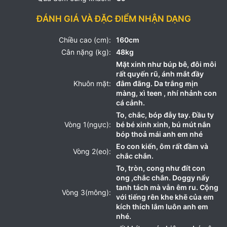
ĐÁNH GIÁ VÀ ĐẶC ĐIỂM NHẬN DẠNG
Chiều cao (cm):
160cm
Cân nặng (kg):
48kg
Mặt xinh như búp bê, đôi môi
rất quyến rũ, ánh mắt đầy
Khuôn mặt:
đâm đãng. Da trắng mịn
màng, xì teen , nhí nhảnh con
cá cảnh.
To, chắc, bóp đẫy tay. Đầu ty
Vòng 1(ngực):
bé bé xinh xinh, bú mút nắn
bóp thoả mái anh em nhé
Eo con kiến, ôm rất đầm và
Vòng 2(eo):
chắc chắn.
To, tròn, cong như đít con
ong ,chắc chắn. Doggy nẩy
tanh tách mà vẫn êm ru. Cộng
Vòng 3(mông):
với tiếng rên khe khẽ của em
kích thích lắm luôn anh em
nhé.