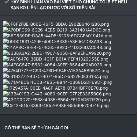
HÃY BÌNH LUẬN VÀO BÀI VIẾT CHO CHÚNG TÔI BIẾT NẾU
BẠN KO LIÊN LẠC ĐƯỢC VỚI SỐ TRÊN BÀI.
CÓ THỂ BẠN SẼ THÍCH GÁI GỌI