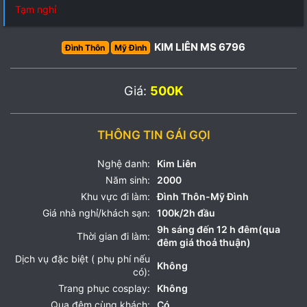
Tạm nghỉ
KIM LIÊN MS 6796
Đình Thôn
Mỹ Đình
Giá:
500K
THÔNG TIN GÁI GỌI
Nghệ danh:
Kim Liên
Năm sinh:
2000
Khu vực đi làm:
Đình Thôn-Mỹ Đình
Giá nhà nghỉ/khách sạn:
100k/2h đầu
9h sáng đến 12 h đêm(qua
Thời gian đi làm:
đêm giá thoả thuận)
Dịch vụ đặc biệt ( phụ phí nếu
Không
có):
Trang phục cosplay:
Không
Qua đêm cùng khách:
Có