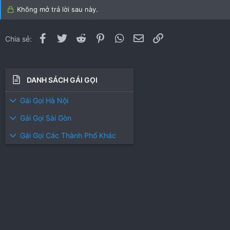
0
Không mở trả lời sau này.
0
s
t
Facebook
Twitter
Reddit
Pinterest
WhatsApp
Email
Link
Chia sẻ:
a
r
(
s
DANH SÁCH GÁI GỌI
)
Gái Gọi Hà Nội
Gái Gọi Sài Gòn
Gái Gọi Các Thành Phố Khác