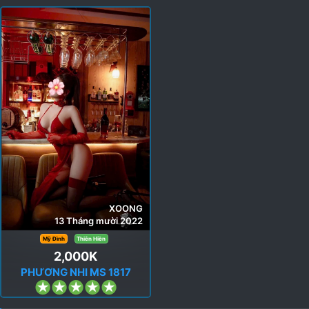
XOONG
13 Tháng mười 2022
Mỹ Đình
Thiên Hiền
2,000K
PHƯƠNG NHI MS 1817
5
.