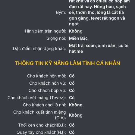
rất khít va có chiêu co bóp âm
đạo rất hay. Hồng hào, sạch
Bým:
sẽ, thơm tho, lông lá cắt tỉa
gọn gàng, tevet rất ngon và
ngọt.
Hình xăm trên người:
Không
Giọng nói:
Miền Bắc
Mặt trái xoan, xinh xắn , cu te
Đặc điểm nhận dạng khác:
hạt me
THÔNG TIN KỸ NĂNG LÀM TÌNH CÁ NHÂN
Cho khách hôn môi:
Có
Cho khách hôn vú:
Có
Cho khách bóp vú:
Có
Cho khách vét máng (Tevez):
Có
Cho khách chơi lỗ nhị:
Không
Cho khách xuất tinh miệng
Không
(CIA):
Thổi kèn cho khách(BJ):
Có
Quay tay cho khách(HJ):
Có