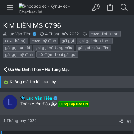
KIM LIÊN MS 6796
B
N
T
Lục Vân Tiên
4 Tháng bảy 2022
cave dinh thon
ắ
g
h
cave hà nội
cave mỹ đình
gái gọi
gai goi dinh thon
t
à
ẻ
gái gọi hà nội
gái gọi hồ tùng mậu
gái gọi miếu đầm
đ
y
gái gọi mỹ đình
số điện thoại gái gọi
ầ
b
u
ắ
t
Gái Gọi Đình Thôn - Hồ Tùng Mậu
đ
ầ
Không mở trả lời sau này.
u
Lục Vân Tiên
L
Thăm Vườn Đào
Cung Cấp Đào HN
4 Tháng bảy 2022
#1