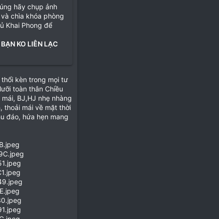
đúng hãy chụp ảnh
 và chìa khóa phòng
hủ Khai Phong để
 BẠN KO LIÊN LẠC
thổi kèn trong mọi tư
 lưỡi toàn thân Chiều
i mái, BJ,HJ nhẹ nhàng
, thoải mái về mặt thời
chu đáo, hứa hẹn mang