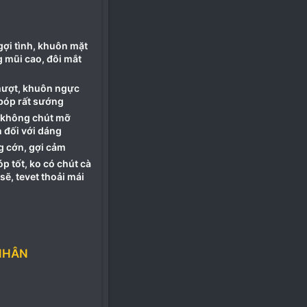
gợi tình, khuôn mặt
g mũi cao, đôi mắt
mượt, khuôn ngực
 bóp rất sướng
, không chút mỡ
n đối với dáng
g cớn, gợi cảm
óp tốt, ko có chút cà
sẽ, tevet thoải mái
NHÂN