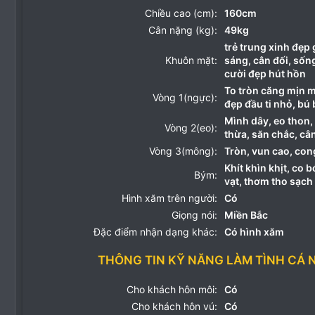
Chiều cao (cm):
160cm
Cân nặng (kg):
49kg
trẻ trung xinh đẹp 
Khuôn mặt:
sáng, cân đối, sốn
cười đẹp hút hồn
To tròn căng mịn 
Vòng 1(ngực):
đẹp đầu ti nhỏ, bú
Mình dây, eo thon
Vòng 2(eo):
thừa, săn chắc, câ
Vòng 3(mông):
Tròn, vun cao, con
Khít khìn khịt, co b
Bým:
vạt, thơm tho sạch 
Hình xăm trên người:
Có
Giọng nói:
Miền Bắc
Đặc điểm nhận dạng khác:
Có hình xăm
THÔNG TIN KỸ NĂNG LÀM TÌNH CÁ 
Cho khách hôn môi:
Có
Cho khách hôn vú:
Có