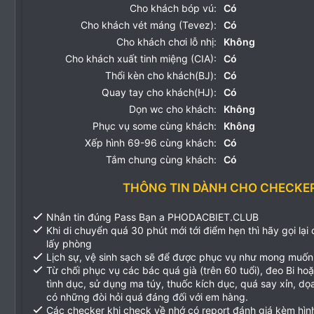
Cho khách bóp vú:
Có
Cho khách vét máng (Tevez):
Có
Cho khách chơi lỗ nhị:
Không
Cho khách xuất tinh miệng (CIA):
Có
Thổi kèn cho khách(BJ):
Có
Quay tay cho khách(HJ):
Có
Dọn wc cho khách:
Không
Phục vụ some cùng khách:
Không
Xếp hình 69-96 cùng khách:
Có
Tắm chung cùng khách:
Có
THÔNG TIN DÀNH CHO CHECKE
Nhắn tin đúng Pass Bạn a PHODACBIET.CLUB
Khi di chuyển quá 30 phút mới tới điểm hẹn thì hãy gọi lại
lấy phòng
Lịch sự, vệ sinh sạch sẽ để được phục vụ như mong muốn
Từ chối phục vụ các bác quá già (trên 60 tuổi), đeo Bi ho
tình dục, sử dụng ma túy, thuốc kích dục, quá say xỉn, d
có những đòi hỏi quá đáng đối với em hàng.
Các checker khi check về nhớ có report đánh giá kèm hìn