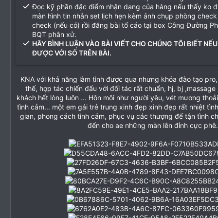
Đọc kỹ phần đặc điểm nhận dạng của hàng nếu thấy ko 
màn hình tin nhắn set lịch hẹn kèm ảnh chụp phòng check
check (nếu có) rồi đăng bài tố cáo tại box Công Đường P
BQT phân xử.
HÃY BÌNH LUẬN VÀO BÀI VIẾT CHO CHÚNG TÔI BIẾT NẾU
ĐƯỢC VỚI SỐ TRÊN BÀI.
KNA với khả năng làm tình được qua nhưng khóa đào tạo pro, 
thế, hợp tác chiến đấu với đối tác rất chuẩn, hj, bj ,massage
khách hết lòng luôn ... Hôn môi như người yêu, vét mương thoả
tình cảm... một em gái trẻ trung xinh đẹp xinh đẹp rất nhiệt tình
gian, phong cách tình cảm, phục vụ các thượng đế tận tình 
đến cho ae những màn lên đỉnh cực phê.