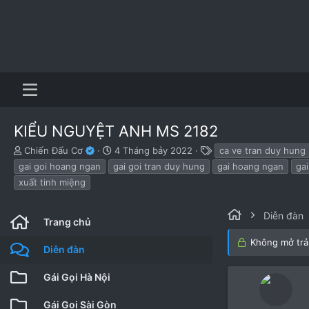
KIỂU NGUYỆT ANH MS 2182
B
N
T
Chiến Đấu Cơ
4 Tháng bảy 2022
ca ve tran duy hung
ắ
g
h
gai goi hoang ngan
gai goi tran duy hung
gai hoang ngan
ga
t
à
ẻ
xuất tinh miệng
đ
y
ầ
b
u
ắ
Diễn đàn
Trang chủ
t
đ
Không mở trả 
ầ
Diễn đàn
u
Gái Gọi Hà Nội
Gái Gọi Sài Gòn