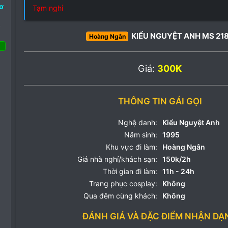
Cơ
Tạm nghỉ
o
KIỂU NGUYỆT ANH MS 21
Hoàng Ngân
 Tháng ba 2022
Giá:
300K
12
14
3
THÔNG TIN GÁI GỌI
Nghệ danh:
Kiểu Nguyệt Anh
Năm sinh:
1995
Khu vực đi làm:
Hoàng Ngân
Giá nhà nghỉ/khách sạn:
150k/2h
Thời gian đi làm:
11h - 24h
Trang phục cosplay:
Không
Qua đêm cùng khách:
Không
ĐÁNH GIÁ VÀ ĐẶC ĐIỂM NHẬN DẠ