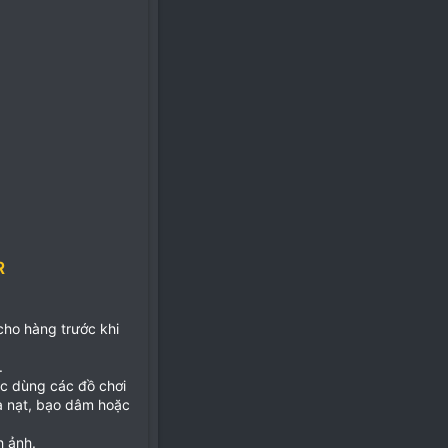
R
 cho hàng trước khi
.
ặc dùng các đồ chơi
ọa nạt, bạo dâm hoặc
h ảnh.