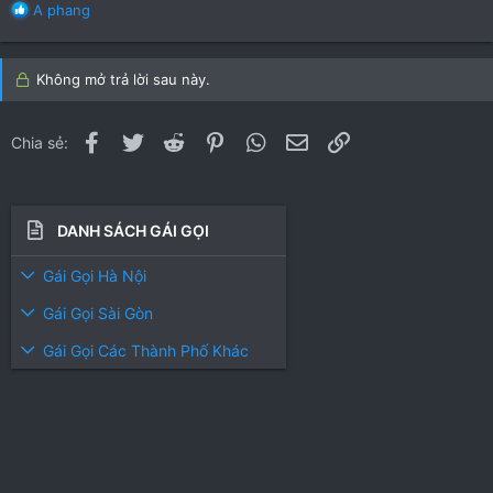
R
A phang
e
a
c
Không mở trả lời sau này.
t
i
o
Facebook
Twitter
Reddit
Pinterest
WhatsApp
Email
Link
Chia sẻ:
n
s
:
DANH SÁCH GÁI GỌI
Gái Gọi Hà Nội
Gái Gọi Sài Gòn
Gái Gọi Các Thành Phố Khác