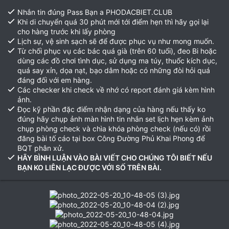
Nhắn tin đúng Pass Bạn a PHODACBIET.CLUB
Khi di chuyển quá 30 phút mới tới điểm hẹn thì hãy gọi lại
cho hàng trước khi lấy phòng
Lịch sự, vệ sinh sạch sẽ để được phục vụ như mong muốn.
Từ chối phục vụ các bác quá già (trên 60 tuổi), đeo Bi hoặc
dùng các đồ chơi tình dục, sử dụng ma túy, thuốc kích dục,
quá say xỉn, dọa nạt, bạo dâm hoặc có những đòi hỏi quá
đáng đối với em hàng.
Các checker khi check về nhớ có report đánh giá kèm hình
ảnh.
Đọc kỹ phần đặc điểm nhận dạng của hàng nếu thấy ko
đúng hãy chụp ảnh màn hình tin nhắn set lịch hẹn kèm ảnh
chụp phòng check và chìa khóa phòng check (nếu có) rồi
đăng bài tố cáo tại box Công Đường Phủ Khai Phong để
BQT phân xử.
HÃY BÌNH LUẬN VÀO BÀI VIẾT CHO CHÚNG TÔI BIẾT NẾU
BẠN KO LIÊN LẠC ĐƯỢC VỚI SỐ TRÊN BÀI.