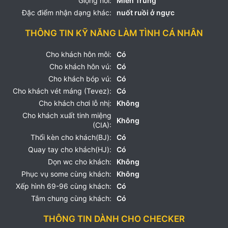
Giọng nói:
Miền Trung
Đặc điểm nhận dạng khác:
nuốt ruồi ở ngực
THÔNG TIN KỸ NĂNG LÀM TÌNH CÁ NHÂN
Cho khách hôn môi:
Có
Cho khách hôn vú:
Có
Cho khách bóp vú:
Có
Cho khách vét máng (Tevez):
Có
Cho khách chơi lỗ nhị:
Không
Cho khách xuất tinh miệng
Không
(CIA):
Thổi kèn cho khách(BJ):
Có
Quay tay cho khách(HJ):
Có
Dọn wc cho khách:
Không
Phục vụ some cùng khách:
Không
Xếp hình 69-96 cùng khách:
Có
Tắm chung cùng khách:
Có
THÔNG TIN DÀNH CHO CHECKER