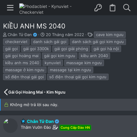
KIỀU ANH MS 2040
B
N
T
Chân Tử Đan
20 Tháng năm 2022
cave kim ngưu
ắ
g
h
checkerviet
danh sách gái gọi
danh sách gái gọi kim ngưu
t
à
ẻ
gái gọi
gái gọi 3300k
gái gọi giải phóng
gái gọi hà nội
đ
y
gái gọi hoàng mai
gái gọi kim ngưu
kiều anh 2040
ầ
b
u
ắ
kiều anh ms 2040
kynuviet
massage kim ngưu
t
massage ở kim ngưu
massage tại kim ngưu
đ
số điện thoại gái gọi
số điện thoại gái gọi kim ngưu
ầ
u
Gái Gọi Hoàng Mai - Kim Ngưu
Không mở trả lời sau này.
Chân Tử Đan
Thăm Vườn Đào
Cung Cấp Đào HN