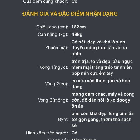
Qua đêm cùng khách:
Có
ĐÁNH GIÁ VÀ ĐẶC ĐIỂM NHẬN DẠNG
Chiều cao (cm):
162cm
Cân nặng (kg):
48kg
Có nét, đẹp và khá là xinh,
Khuôn mặt:
duyên dáng tươi tắn và ưa
nhìn
tròn trịa, to và đẹp, bầu ngực
Vòng 1(ngực):
mềm mại trắng trẻo tự nhiên
bóp nắn cực êm tay
eo vừa vặn thon gọn và hợp
Vòng 2(eo):
dáng
mông đầm chắc, mảy và cong
Vòng 3(mông):
cớn, độ đàn hồi lò xo doogy
ổn áp
bím còn khá đẹp, lông bím tỉa
Bým:
tót gọn gàng, thơm tho sạch
sẽ
Hình xăm trên người:
Có