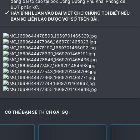
đăng bài tố cáo tại box Công Đường Phủ Khai Phong để
BQT phân xử.
HÃY BÌNH LUẬN VÀO BÀI VIẾT CHO CHÚNG TÔI BIẾT NẾU
BẠN KO LIÊN LẠC ĐƯỢC VỚI SỐ TRÊN BÀI.
CÓ THỂ BẠN SẼ THÍCH GÁI GỌI