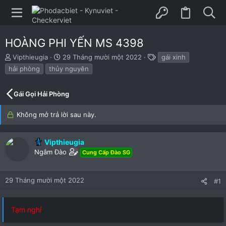
HOÀNG PHI YẾN MS 4398
B
N
T
Vipthieugia
29 Tháng mười một 2022
gái xinh
ắ
g
h
hải phòng
thủy nguyên
t
à
ẻ
đ
y
ầ
b
Gái Gọi Hải Phòng
u
ắ
t
Không mở trả lời sau này.
đ
ầ
u
Vipthieugia
Ngắm Đào
Cung Cấp Đào SG
29 Tháng mười một 2022
#1
Tạm nghỉ