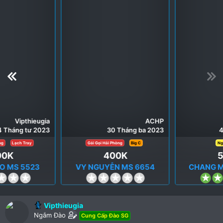
ACHP
Vipthieugia
30 Tháng ba 2023
4 Tháng chín 2022
Gái Gọi Hải Phòng
Big C
Ngô Gia Tự
400K
500K
VY NGUYỄN MS 6654
CHANG MUN MS 0500
0
4
.
.
0
0
Vipthieugia
0
0
Ngắm Đào
Cung Cấp Đào SG
s
s