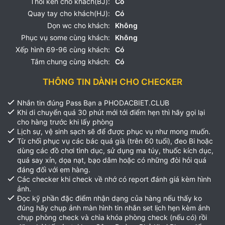
Thổi kèn cho khách(BJ):
Có
Quay tay cho khách(HJ):
Có
Dọn wc cho khách:
Không
Phục vụ some cùng khách:
Không
Xếp hình 69-96 cùng khách:
Có
Tắm chung cùng khách:
Có
THÔNG TIN DÀNH CHO CHECKER
Nhắn tin đúng Pass Bạn a PHODACBIET.CLUB
Khi di chuyển quá 30 phút mới tới điểm hẹn thì hãy gọi lại
cho hàng trước khi lấy phòng
Lịch sự, vệ sinh sạch sẽ để được phục vụ như mong muốn.
Từ chối phục vụ các bác quá già (trên 60 tuổi), đeo Bi hoặc
dùng các đồ chơi tình dục, sử dụng ma túy, thuốc kích dục,
quá say xỉn, dọa nạt, bạo dâm hoặc có những đòi hỏi quá
đáng đối với em hàng.
Các checker khi check về nhớ có report đánh giá kèm hình
ảnh.
Đọc kỹ phần đặc điểm nhận dạng của hàng nếu thấy ko
đúng hãy chụp ảnh màn hình tin nhắn set lịch hẹn kèm ảnh
chụp phòng check và chìa khóa phòng check (nếu có) rồi