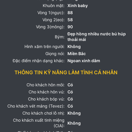
Khuôn mặt:
Xinh baby
Vòng 1(ngực):
88
Vòng 2(eo):
58
Vòng 3(mông):
90
Đẹp hồng nhiều nước bú húp
Bým:
thoải mái
Hình xăm trên người:
Không
Giọng nói:
Miền Bắc
Đặc điểm nhận dạng khác:
Ngoan xinh dâm
THÔNG TIN KỸ NĂNG LÀM TÌNH CÁ NHÂN
Cho khách hôn môi:
Có
Cho khách hôn vú:
Có
Cho khách bóp vú:
Có
Cho khách vét máng (Tevez):
Có
Cho khách chơi lỗ nhị:
Không
Cho khách xuất tinh miệng
Không
(CIA):