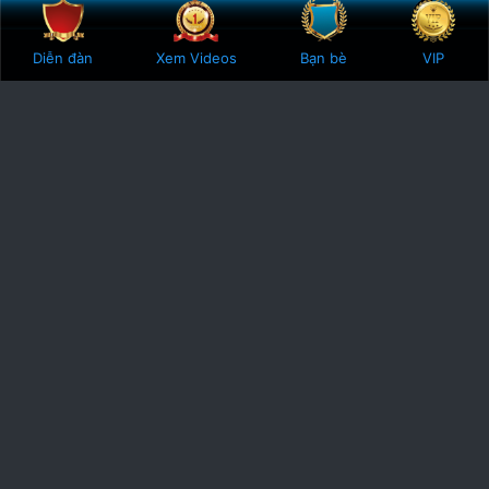
Bên trên
Botto
Diễn đàn
Xem Videos
Bạn bè
VIP
Phodacbiet.club
Được ra đời vào năm 2016, Phodacbiet.club mang sứ mệnh gắn kết
các checker trên khắp đât nước. Cùng chia sẻ, cùng đánh giá nhận
định, cùng góp sức xây dựng một cộng động checker mạnh mẽ.
Góp phần đưa gai goi ha noi, gai goi sai gon, gai goi da nang, gai goi
hai phong, gai goi viet nam đến với tất cả các anh em yêu tình dục
trên khắp Việt Nam.