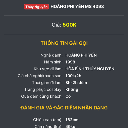
HOÀNG PHI YẾN MS 4398
Thủy Nguyên
Giá:
500K
THÔNG TIN GÁI GỌI
Nghệ danh:
HOÀNG PHI YẾN
Năm sinh:
1998
Khu vực đi làm:
HÒA BÌNH THỦY NGUYÊN
Giá nhà nghỉ/khách sạn:
100k/2h
Thời gian đi làm:
8h-2h đêm
Trang phục cosplay:
Không
Qua đêm cùng khách:
Có
ĐÁNH GIÁ VÀ ĐẶC ĐIỂM NHẬN DẠNG
Chiều cao (cm):
162cm
Cân nặng (kg):
49kg