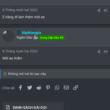
t
t
a
a
9 Tháng mười hai 2022
#2
r
r
E hàng đi làm thêm mời ae
(
(
s
s
)
)
Vipthieugia
Ngắm Đào
Cung Cấp Đào SG
9 Tháng mười hai 2022
#3
Mời ae thẩm
Không mở trả lời sau này.
Facebook
Twitter
Reddit
Pinterest
WhatsApp
Email
Link
Chia sẻ:
DANH SÁCH GÁI GỌI