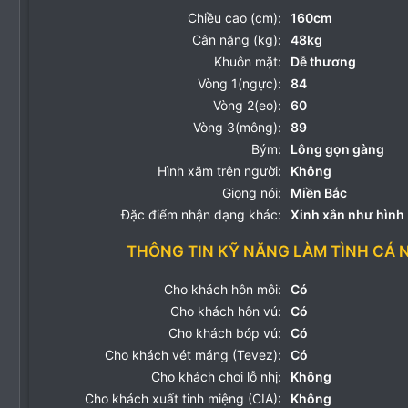
Chiều cao (cm):
160cm
Cân nặng (kg):
48kg
Khuôn mặt:
Dễ thương
Vòng 1(ngực):
84
Vòng 2(eo):
60
Vòng 3(mông):
89
Bým:
Lông gọn gàng
Hình xăm trên người:
Không
Giọng nói:
Miền Bắc
Đặc điểm nhận dạng khác:
Xinh xắn như hình
THÔNG TIN KỸ NĂNG LÀM TÌNH CÁ 
Cho khách hôn môi:
Có
Cho khách hôn vú:
Có
Cho khách bóp vú:
Có
Cho khách vét máng (Tevez):
Có
Cho khách chơi lỗ nhị:
Không
Cho khách xuất tinh miệng (CIA):
Không