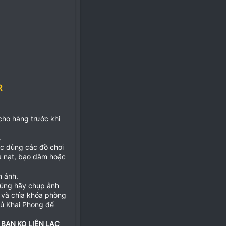
R
 cho hàng trước khi
.
ặc dùng các đồ chơi
ọa nạt, bạo dâm hoặc
h ảnh.
đúng hãy chụp ảnh
 và chìa khóa phòng
hủ Khai Phong để
 BẠN KO LIÊN LẠC