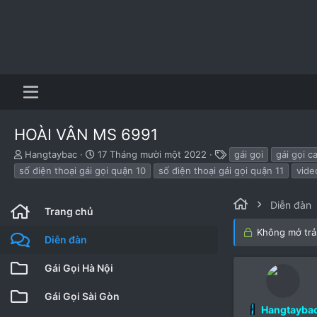
HOÀI VÂN MS 6991
B
N
T
Hangtaybac
17 Tháng mười một 2022
gái gọi
gái gọi c
ắ
g
h
số điện thoại gái gọi quận 10
số điện thoại gái gọi quận 11
vide
t
à
ẻ
đ
y
ầ
b
Diễn đàn
Trang chủ
u
ắ
t
Không mở trả 
Diễn đàn
đ
ầ
Gái Gọi Hà Nội
u
Gái Gọi Sài Gòn
Hangtayba