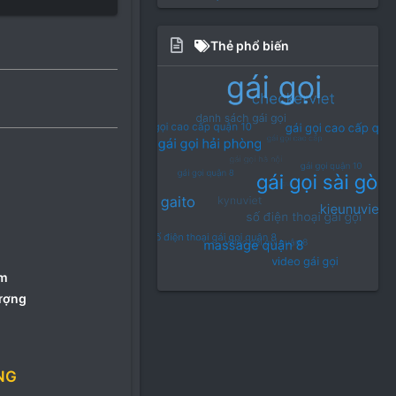
Thẻ phổ biến
êm
ượng
NG