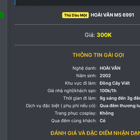
HOÀI VÂN MS 6991
Thủ Dầu Một
 Tháng ba 2022
91
Giá:
300K
78
18
THÔNG TIN GÁI GỌI
Nghệ danh:
HOÀI VÂN
Năm sinh:
2002
Khu vực đi làm:
Đồng Cây Viết
Giá nhà nghỉ/khách sạn:
100k/1h
Thời gian đi làm:
9g sáng đến 3g đ
Dịch vụ đặc biệt ( phụ phí nếu có):
Qua đêm thương l
Trang phục cosplay:
Không
Qua đêm cùng khách:
Có
ĐÁNH GIÁ VÀ ĐẶC ĐIỂM NHẬN DẠ