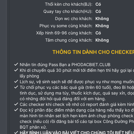
Thổi kèn cho khách(BJ):
Có
Quay tay cho khách(HJ):
Có
Dọn wc cho khách:
Không
Phục vụ some cùng khách:
Không
Xếp hình 69-96 cùng khách:
Có
Tắm chung cùng khách:
Không
THÔNG TIN DÀNH CHO CHECKE
Nhắn tin đúng Pass Bạn a PHODACBIET.CLUB
Khi di chuyển quá 30 phút mới tới điểm hẹn thì hãy gọi lại
lấy phòng
Lịch sự, vệ sinh sạch sẽ để được phục vụ như mong muốn
Từ chối phục vụ các bác quá già (trên 60 tuổi), đeo Bi ho
tình dục, sử dụng ma túy, thuốc kích dục, quá say xỉn, d
có những đòi hỏi quá đáng đối với em hàng.
Các checker khi check về nhớ có report đánh giá kèm hìn
Đọc kỹ phần đặc điểm nhận dạng của hàng nếu thấy ko 
màn hình tin nhắn set lịch hẹn kèm ảnh chụp phòng check
check (nếu có) rồi đăng bài tố cáo tại box Công Đường P
BQT phân xử.
HÃY BÌNH LUẬN VÀO BÀI VIẾT CHO CHÚNG TÔI BIẾT NẾU