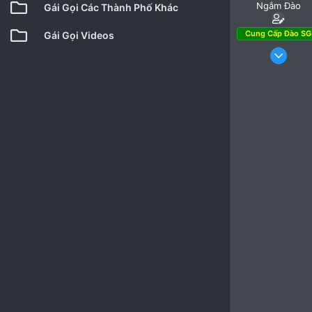
Ngắm Đào
Gái Gọi Các Thành Phố Khác
Cung Cấp Đào SG
Gái Gọi Videos
18