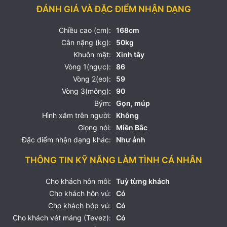
ĐÁNH GIÁ VÀ ĐẶC ĐIỂM NHẬN DẠNG
Chiều cao (cm):
168cm
Cân nặng (kg):
50kg
Khuôn mặt:
Xinh tây
Vòng 1(ngực):
86
Vòng 2(eo):
59
Vòng 3(mông):
90
Bým:
Gọn, múp
Hình xăm trên người:
Không
Giọng nói:
Miền Bắc
Đặc điểm nhận dạng khác:
Như ảnh
THÔNG TIN KỸ NĂNG LÀM TÌNH CÁ NHÂN
Cho khách hôn môi:
Tuỳ từng khách
Cho khách hôn vú:
Có
Cho khách bóp vú:
Có
Cho khách vét máng (Tevez):
Có