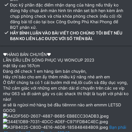
Đọc kỹ phần đặc điểm nhận dạng của hàng nếu thấy ko
đúng hãy chụp ảnh màn hình tin nhắn set lịch hẹn kèm ảnh
chụp phòng check và chìa khóa phòng check (nếu có) rồi
đăng bài tố cáo tại box Công Đường Phủ Khai Phong để
BQT phân xử.
HÃY BÌNH LUẬN VÀO BÀI VIẾT CHO CHÚNG TÔI BIẾT NẾU
BẠN KO LIÊN LẠC ĐƯỢC VỚI SỐ TRÊN BÀI.
❤HÀNG BÁN CHUYÊN❤️
LẦN ĐẦU LÊN SÓNG PHỤC VỤ WONCUP 2023
mặt tây cao 167cm
Đáng để check 1 em hàng làm bán chuyên,
Hãy chỉ bảo cho em ấy thêm nhiều kỹ năng nhé anh em
Ở ĐÂY chúng ta có 1 cái bướm mới mẻ,lôi cuốn và đây dục vọng,
Thử cảm giác với những em chân dài di chuyển trên các xe víp
như G63 và đi oánh gậy vs các shack thì thật là tuyệt vời phải ko
nào!
ai sẽ là ngừoi mở hàng bé đầu tiênnnn nào anh emmm LETSD
GOOG
Bạn phải