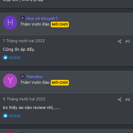
(
(
s
s
)
)
Hoa vô khuyết 1
H
Thăm Vườn Đào
MỚI CHƠI
1 Tháng mười hai 2022
#3
Cũng ổn áp đấy.
R
NOKIA
e
a
c
Yamaho
Y
t
Thăm Vườn Đào
MỚI CHƠI
i
o
n
5 Tháng mười hai 2022
#4
s
:
ko thấy ae nào review nhỉ,.....
R
NOKIA
e
a
c