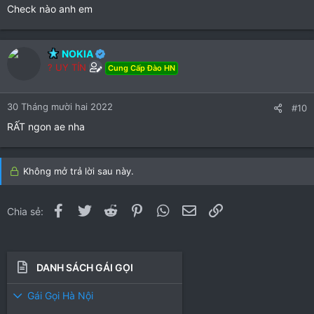
Check nào anh em
NOKIA
? UY TÍN
Cung Cấp Đào HN
30 Tháng mười hai 2022
#10
RẤT ngon ae nha
Không mở trả lời sau này.
Facebook
Twitter
Reddit
Pinterest
WhatsApp
Email
Link
Chia sẻ:
DANH SÁCH GÁI GỌI
Gái Gọi Hà Nội