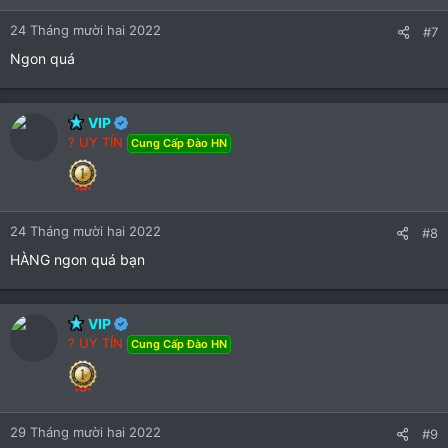
s
:
24 Tháng mười hai 2022
#7
Ngon quá
VIP
? UY TÍN
Cung Cấp Đào HN
24 Tháng mười hai 2022
#8
HÀNG ngon quá bạn
VIP
? UY TÍN
Cung Cấp Đào HN
29 Tháng mười hai 2022
#9