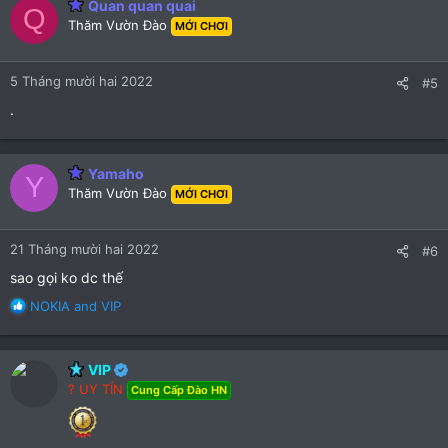
Quan quan quai
Q
t
Thăm Vườn Đào
MỚI CHƠI
i
o
n
5 Tháng mười hai 2022
#5
s
:
.
Yamaho
Y
Thăm Vườn Đào
MỚI CHƠI
21 Tháng mười hai 2022
#6
sao gọi ko dc thế
R
NOKIA
and
VIP
e
a
c
VIP
t
? UY TÍN
Cung Cấp Đào HN
i
o
n