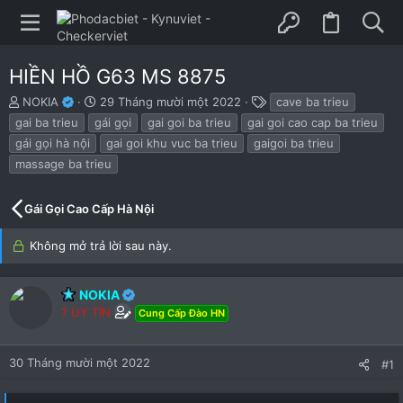
HIỀN HỒ G63 MS 8875
B
N
T
NOKIA
29 Tháng mười một 2022
cave ba trieu
ắ
g
h
gai ba trieu
gái gọi
gai goi ba trieu
gai goi cao cap ba trieu
t
à
ẻ
gái gọi hà nội
gai goi khu vuc ba trieu
gaigoi ba trieu
đ
y
massage ba trieu
ầ
b
u
ắ
t
Gái Gọi Cao Cấp Hà Nội
đ
ầ
Không mở trả lời sau này.
u
NOKIA
? UY TÍN
Cung Cấp Đào HN
30 Tháng mười một 2022
#1