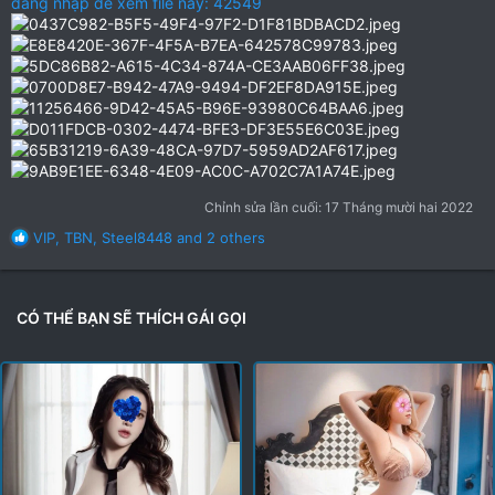
đăng nhập để xem file này: 42549
Chỉnh sửa lần cuối:
17 Tháng mười hai 2022
R
VIP
,
TBN
,
Steel8448
and 2 others
e
a
c
t
CÓ THỂ BẠN SẼ THÍCH GÁI GỌI
i
o
n
s
: