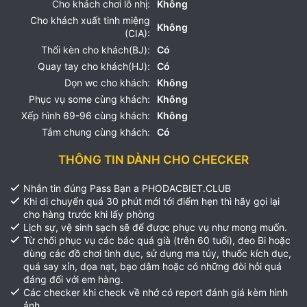
Cho khách chơi lỗ nhị:
Không
Cho khách xuất tinh miệng
Không
(CIA):
Thổi kèn cho khách(BJ):
Có
Quay tay cho khách(HJ):
Có
Dọn wc cho khách:
Không
Phục vụ some cùng khách:
Không
Xếp hình 69-96 cùng khách:
Không
Tắm chung cùng khách:
Có
THÔNG TIN DÀNH CHO CHECKER
Nhắn tin đúng Pass Bạn a PHODACBIET.CLUB
Khi di chuyển quá 30 phút mới tới điểm hẹn thì hãy gọi lại
cho hàng trước khi lấy phòng
Lịch sự, vệ sinh sạch sẽ để được phục vụ như mong muốn.
Từ chối phục vụ các bác quá già (trên 60 tuổi), đeo Bi hoặc
dùng các đồ chơi tình dục, sử dụng ma túy, thuốc kích dục,
quá say xỉn, dọa nạt, bạo dâm hoặc có những đòi hỏi quá
đáng đối với em hàng.
Các checker khi check về nhớ có report đánh giá kèm hình
ảnh.