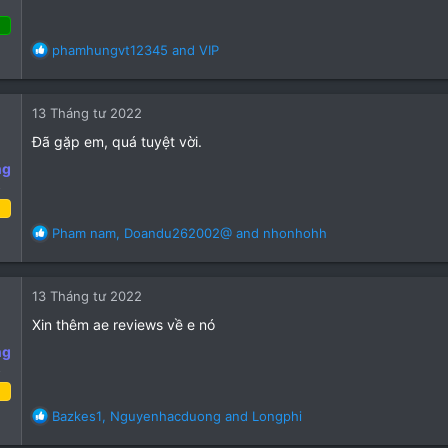
(
(
(
s
s
s
)
)
)
 Tháng ba 2022
R
phamhungvt12345
and
VIP
e
34
a
31
c
13 Tháng tư 2022
t
18
i
Đã gặp em, quá tuyệt vời.
o
ng
n
o
s
:
áng tư 2022
R
Pham nam
,
Doandu262002@
and
nhonhohh
e
21
a
10
c
13 Tháng tư 2022
t
3
i
Xin thêm ae reviews về e nó
o
ng
n
o
s
:
áng tư 2022
R
Bazkes1
,
Nguyenhacduong
and
Longphi
e
21