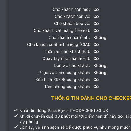
Cho khách hôn môi:
Có
Cho khách hôn vú:
Có
Cho khách bóp vú:
Có
Cho khách vét máng (Tevez):
Có
Cho khách chơi lỗ nhị:
Không
Cho khách xuất tinh miệng (CIA):
Có
Thổi kèn cho khách(BJ):
Có
Quay tay cho khách(HJ):
Có
Dọn wc cho khách:
Không
Phục vụ some cùng khách:
Không
Xếp hình 69-96 cùng khách:
Có
Tắm chung cùng khách:
Có
THÔNG TIN DÀNH CHO CHECKE
Nhắn tin đúng Pass Bạn a PHODACBIET.CLUB
Khi di chuyển quá 30 phút mới tới điểm hẹn thì hãy gọi lại
lấy phòng
Lịch sự, vệ sinh sạch sẽ để được phục vụ như mong muốn