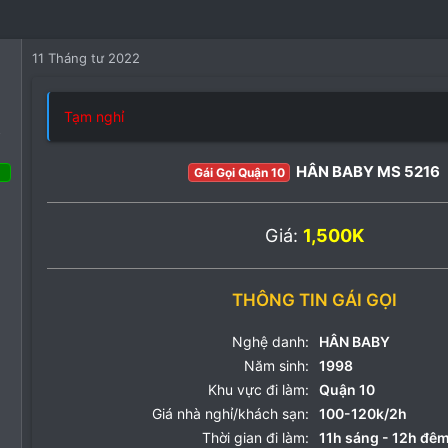
11 Tháng tư 2022
Tạm nghỉ
o
HÂN BABY MS 5216
Gái Gọi Quận 10
7 Tháng ba 2022
8
Giá:
1,500K
57
3
THÔNG TIN GÁI GỌI
Nghệ danh:
HÂN BABY
Năm sinh:
1998
Khu vực đi làm:
Quận 10
Giá nhà nghỉ/khách sạn:
100-120k/2h
Thời gian đi làm:
11h sáng - 12h đê