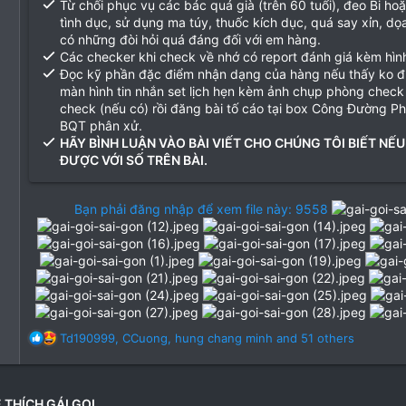
Từ chối phục vụ các bác quá già (trên 60 tuổi), đeo Bi ho
tình dục, sử dụng ma túy, thuốc kích dục, quá say xỉn, d
có những đòi hỏi quá đáng đối với em hàng.
Các checker khi check về nhớ có report đánh giá kèm hìn
Đọc kỹ phần đặc điểm nhận dạng của hàng nếu thấy ko 
màn hình tin nhắn set lịch hẹn kèm ảnh chụp phòng check
check (nếu có) rồi đăng bài tố cáo tại box Công Đường P
BQT phân xử.
HÃY BÌNH LUẬN VÀO BÀI VIẾT CHO CHÚNG TÔI BIẾT NẾU
ĐƯỢC VỚI SỐ TRÊN BÀI.
Bạn phải đăng nhập để xem file này: 9558
R
Td190999
,
CCuong
,
hung chang minh
and 51 others
e
a
c
t
 THÍCH GÁI GỌI