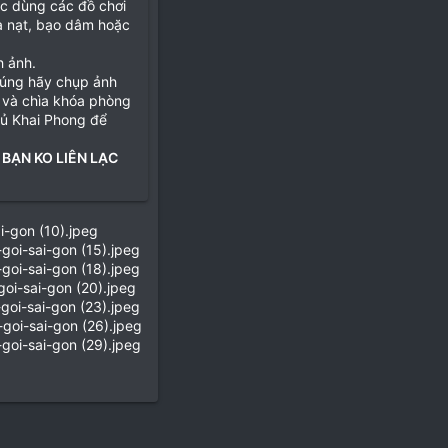
ặc dùng các đồ chơi
ọa nạt, bạo dâm hoặc
h ảnh.
đúng hãy chụp ảnh
 và chìa khóa phòng
hủ Khai Phong để
 BẠN KO LIÊN LẠC