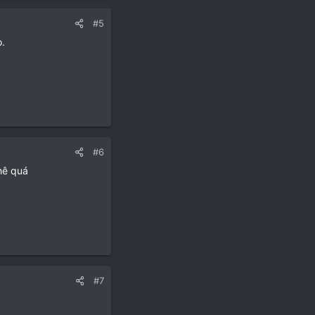
#5
o.
#6
hê quá
#7