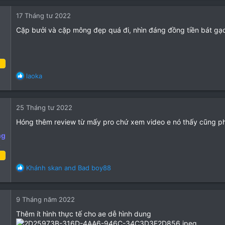
a
10
c
17 Tháng tư 2022
t
3
i
Cặp bưởi và cặp mông đẹp quá đi, nhìn đáng đồng tiền bát gạ
o
n
o
s
:
g tư 2022
R
laoka
e
1
a
1
c
25 Tháng tư 2022
t
1
i
Hóng thêm review từ mấy pro chứ xem video e nó thấy cũng p
o
ng
n
o
s
:
áng tư 2022
R
Khánh skan
and
Bad boy88
e
21
a
10
c
9 Tháng năm 2022
t
3
i
Thêm ít hình thực tế cho ae dễ hình dung
o