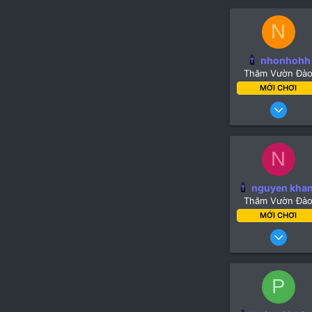
N
nhonhohh
Thăm Vườn Đà
MỚI CHƠI
17 Thán
N
nguyen kha
Thăm Vườn Đà
MỚI CHƠI
13 Th
P