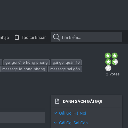
nhập
Tạo tài khoản
3
.
g
gái gọi ở lê hồng phong
gái gọi quận 10
5
0
massage lê hồng phong
massage sài gòn
s
2 Votes
t
a
r
(
s
)
DANH SÁCH GÁI GỌI
Gái Gọi Hà Nội
Gái Gọi Sài Gòn