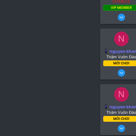
(
CHARLES
s
VIP MEMBER
)
12
N
nguyen kha
Thăm Vườn Đà
MỚI CHƠI
13 Th
N
nguyen kha
Thăm Vườn Đà
MỚI CHƠI
13 Th