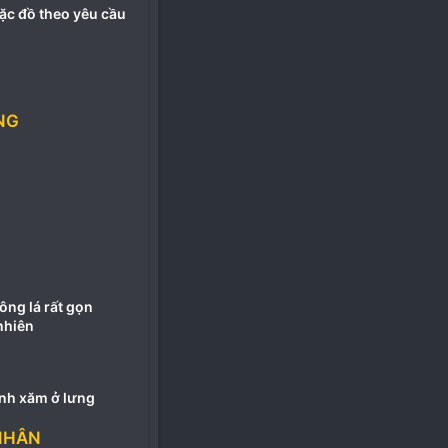
ặc đồ theo yêu cầu
NG
ông lá rất gọn
nhiên
ình xăm ở lưng
NHÂN