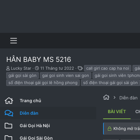
HÂN BABY MS 5216
B
N
T
Lucky Star
11 Tháng tư 2022
call girl cao cap ha noi
gá
ắ
g
h
gái gọi sài gòn
gai goi sinh vien sai gon
gái goi sinh viên tphcm
t
à
ẻ
số điện thoại gái gọi lê hồng phong
số điện thoại gái gọi sài gòn
đ
y
ầ
b
u
ắ
Diễn đàn
Trang chủ
t
đ
BÀI VIẾT
C
ầ
Diễn đàn
u
Gái Gọi Hà Nội
Không mở trả 
Gái Gọi Sài Gòn