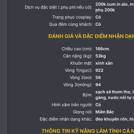
200k cum in alo, m
Dịch vụ đặc biệt ( phụ phí nếu có):
phụ 200k
Trang phục cosplay:
Có
Qua đêm cùng khách:
Có
ĐÁNH GIÁ VÀ ĐẶC ĐIỂM NHẬN DẠ
Chiều cao (cm):
166cm
Cân nặng (kg):
53kg
Khuôn mặt:
xinh xắn
Vòng 1(ngực):
922
Vòng 2(eo):
56
Vòng 3(mông):
94
sạch sẽ thơm tho, l
Bým:
gàng, nước nôi tự 
Hình xăm trên người:
Có
Giọng nói:
Miền Bắc
Đặc điểm nhận dạng khác:
đeo khuyên rốn, h
THÔNG TIN KỸ NĂNG LÀM TÌNH CÁ 