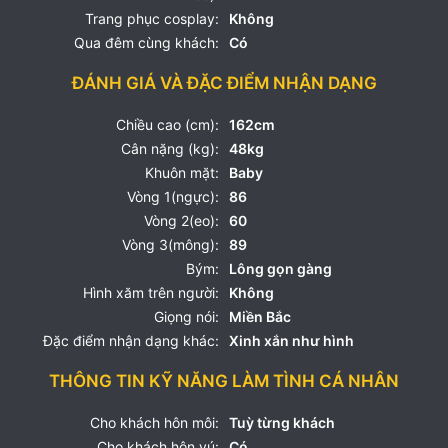
Trang phục cosplay:
Không
Qua đêm cùng khách:
Có
ĐÁNH GIÁ VÀ ĐẶC ĐIỂM NHẬN DẠNG
Chiều cao (cm):
162cm
Cân nặng (kg):
48kg
Khuôn mặt:
Baby
Vòng 1(ngực):
86
Vòng 2(eo):
60
Vòng 3(mông):
89
Bým:
Lông gọn gàng
Hình xăm trên người:
Không
Giọng nói:
Miền Bắc
Đặc điểm nhận dạng khác:
Xinh xắn như hình
THÔNG TIN KỸ NĂNG LÀM TÌNH CÁ NHÂN
Cho khách hôn môi:
Tuỳ từng khách
Cho khách hôn vú:
Có