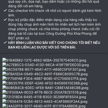
quá say xỉn, dọa nạt, bạo dâm hoặc có những đòi hỏi quá
đáng đối với em hàng.
Các checker khi check về nhớ có report đánh giá kèm hình
ảnh.
Đọc kỹ phần đặc điểm nhận dạng của hàng nếu thấy ko
đúng hãy chụp ảnh màn hình tin nhắn set lịch hẹn kèm ảnh
chụp phòng check và chìa khóa phòng check (nếu có) rồi
đăng bài tố cáo tại box Công Đường Phủ Khai Phong để
BQT phân xử.
HÃY BÌNH LUẬN VÀO BÀI VIẾT CHO CHÚNG TÔI BIẾT NẾU
BẠN KO LIÊN LẠC ĐƯỢC VỚI SỐ TRÊN BÀI.