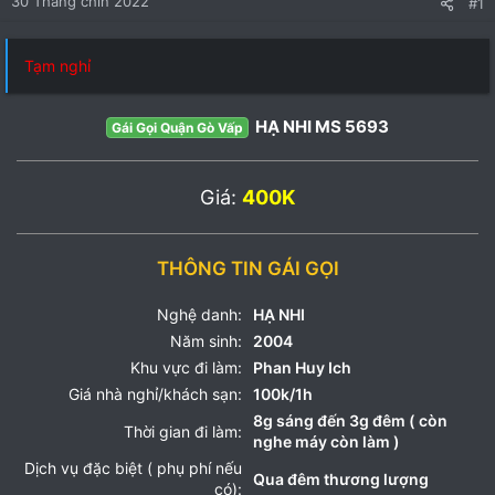
30 Tháng chín 2022
#1
Tạm nghỉ
HẠ NHI MS 5693
Gái Gọi Quận Gò Vấp
Giá:
400K
THÔNG TIN GÁI GỌI
Nghệ danh:
HẠ NHI
Năm sinh:
2004
Khu vực đi làm:
Phan Huy Ich
Giá nhà nghỉ/khách sạn:
100k/1h
8g sáng đến 3g đêm ( còn
Thời gian đi làm:
nghe máy còn làm )
Dịch vụ đặc biệt ( phụ phí nếu
Qua đêm thương lượng
có):