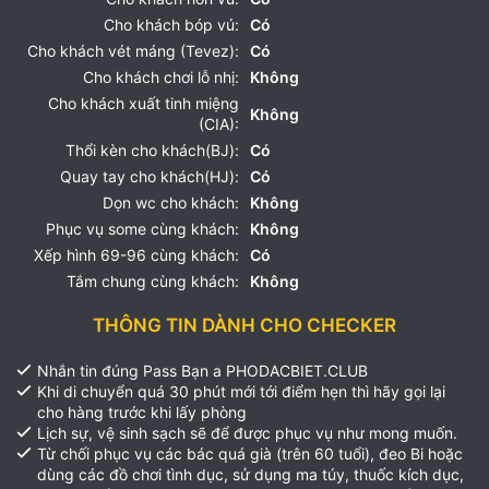
Cho khách bóp vú:
Có
Cho khách vét máng (Tevez):
Có
Cho khách chơi lỗ nhị:
Không
Cho khách xuất tinh miệng
Không
(CIA):
Thổi kèn cho khách(BJ):
Có
Quay tay cho khách(HJ):
Có
Dọn wc cho khách:
Không
Phục vụ some cùng khách:
Không
Xếp hình 69-96 cùng khách:
Có
Tắm chung cùng khách:
Không
THÔNG TIN DÀNH CHO CHECKER
Nhắn tin đúng Pass Bạn a PHODACBIET.CLUB
Khi di chuyển quá 30 phút mới tới điểm hẹn thì hãy gọi lại
cho hàng trước khi lấy phòng
Lịch sự, vệ sinh sạch sẽ để được phục vụ như mong muốn.
Từ chối phục vụ các bác quá già (trên 60 tuổi), đeo Bi hoặc
dùng các đồ chơi tình dục, sử dụng ma túy, thuốc kích dục,