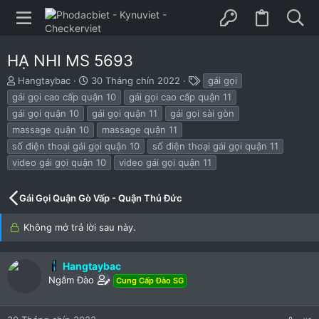
HẠ NHI MS 5693
B
N
T
Hangtaybac
30 Tháng chín 2022
gái gọi
ắ
g
h
gái gọi cao cấp quận 10
gái gọi cao cấp quận 11
t
à
ẻ
gái gọi quận 10
gái gọi quận 11
gái gọi sài gòn
đ
y
massage quận 10
massage quận 11
ầ
b
u
ắ
số điện thoại gái gọi quận 10
số điện thoại gái gọi quận 11
t
video gái gọi quận 10
video gái gọi quận 11
đ
ầ
u
Gái Gọi Quận Gò Vấp - Quận Thủ Đức
Không mở trả lời sau này.
Hangtaybac
Ngắm Đào
Cung Cấp Đào SG