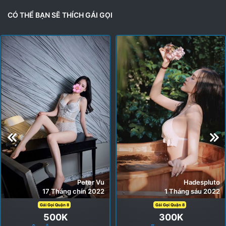
c
t
CÓ THỂ BẠN SẼ THÍCH GÁI GỌI
i
o
n
s
:
Peter Vu
Hadespluto
17 Tháng chín 2022
1 Tháng sáu 2022
Gái Gọi Quận 8
Gái Gọi Quận 8
500K
300K