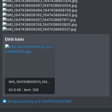
Đính kèm
IMG_1647438606510_1647438668625.jpg
63.8 KB · Xem: 306
R
Nongxuanphong
and
ADMINPHODACBIET
e
a