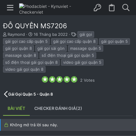
ĐỖ QUYÊN MS7206
B
N
T
Raymond
16 Tháng ba 2022
gái gọi
ắ
g
h
gái gọi cao cấp quận 5
gái gọi cao cấp quận 8
gái gọi quận 5
t
à
ẻ
gái gọi quận 8
gái gọi sài gòn
massage quận 5
đ
y
massage quận 8
số điện thoại gái gọi quận 5
ầ
b
u
ắ
số điện thoại gái gọi quận 8
video gái gọi quận 5
t
video gái gọi quận 8
đ
ầ
5
2 Votes
.
u
0
0
Gái Gọi Quận 5 - Quận 8
s
t
a
BÀI VIẾT
CHECKER ĐÁNH GIÁ(2)
r
(
s
)
Không mở trả lời sau này.