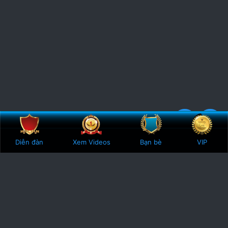
Bên trên
Botto
5
2 Votes
Diễn đàn
Xem Videos
Bạn bè
VIP
.
0
0
s
t
a
r
(
s
)