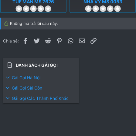
TUỆ MẪN MS 7626
NHÃ VY MS 0053
0
0
.
.
0
0
Không mở trả lời sau này.
0
0
s
s
t
t
Facebook
Twitter
Reddit
Pinterest
WhatsApp
Email
Link
Chia sẻ:
a
a
r
r
(
(
s
s
DANH SÁCH GÁI GỌI
)
)
Gái Gọi Hà Nội
Gái Gọi Sài Gòn
Gái Gọi Các Thành Phố Khác