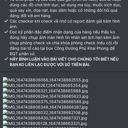
dùng các đồ chơi tình dục, sử dụng ma túy, thuốc kích dục,
quá say xỉn, dọa nạt, bạo dâm hoặc có những đòi hỏi quá
đáng đối với em hàng.
Các checker khi check về nhớ có report đánh giá kèm hình
ảnh.
Đọc kỹ phần đặc điểm nhận dạng của hàng nếu thấy ko
đúng hãy chụp ảnh màn hình tin nhắn set lịch hẹn kèm ảnh
chụp phòng check và chìa khóa phòng check (nếu có) rồi
đăng bài tố cáo tại box Công Đường Phủ Khai Phong để
BQT phân xử.
HÃY BÌNH LUẬN VÀO BÀI VIẾT CHO CHÚNG TÔI BIẾT NẾU
BẠN KO LIÊN LẠC ĐƯỢC VỚI SỐ TRÊN BÀI.