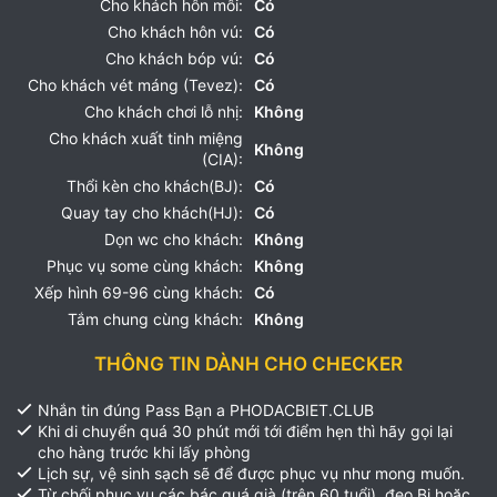
Cho khách hôn môi:
Có
Cho khách hôn vú:
Có
Cho khách bóp vú:
Có
Cho khách vét máng (Tevez):
Có
Cho khách chơi lỗ nhị:
Không
Cho khách xuất tinh miệng
Không
(CIA):
Thổi kèn cho khách(BJ):
Có
Quay tay cho khách(HJ):
Có
Dọn wc cho khách:
Không
Phục vụ some cùng khách:
Không
Xếp hình 69-96 cùng khách:
Có
Tắm chung cùng khách:
Không
THÔNG TIN DÀNH CHO CHECKER
Nhắn tin đúng Pass Bạn a PHODACBIET.CLUB
Khi di chuyển quá 30 phút mới tới điểm hẹn thì hãy gọi lại
cho hàng trước khi lấy phòng
Lịch sự, vệ sinh sạch sẽ để được phục vụ như mong muốn.
Từ chối phục vụ các bác quá già (trên 60 tuổi), đeo Bi hoặc