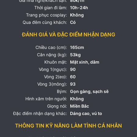
Giá nhà nghỉ/khách sạn:
80k/1h
Thời gian đi làm:
10h-24h
Trang phục cosplay:
Không
Qua đêm cùng khách:
Có
ĐÁNH GIÁ VÀ ĐẶC ĐIỂM NHẬN DẠNG
Chiều cao (cm):
165cm
Cân nặng (kg):
53kg
Khuôn mặt:
Mặt xinh, dâm
Vòng 1(ngực):
90
Vòng 2(eo):
60
Vòng 3(mông):
93
Bým:
Gọn gàng, sạch sẽ
Hình xăm trên người:
Không
Giọng nói:
Miền Bắc
Đặc điểm nhận dạng khác:
Dáng cao, vú to
THÔNG TIN KỸ NĂNG LÀM TÌNH CÁ NHÂN