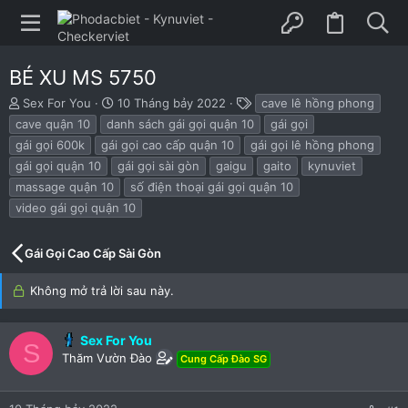
BÉ XU MS 5750
B
N
T
Sex For You
10 Tháng bảy 2022
cave lê hồng phong
ắ
g
h
cave quận 10
danh sách gái gọi quận 10
gái gọi
t
à
ẻ
gái gọi 600k
gái gọi cao cấp quận 10
gái gọi lê hồng phong
đ
y
gái gọi quận 10
gái gọi sài gòn
gaigu
gaito
kynuviet
ầ
b
u
ắ
massage quận 10
số điện thoại gái gọi quận 10
t
video gái gọi quận 10
đ
ầ
u
Gái Gọi Cao Cấp Sài Gòn
Không mở trả lời sau này.
Sex For You
S
Thăm Vườn Đào
Cung Cấp Đào SG