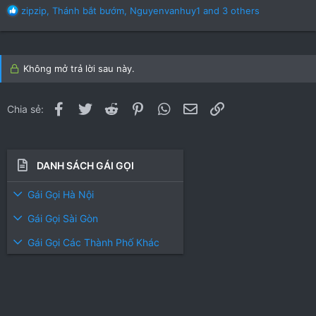
R
zipzip
,
Thánh bắt bướm
,
Nguyenvanhuy1
and 3 others
e
a
c
t
Không mở trả lời sau này.
i
o
n
Facebook
Twitter
Reddit
Pinterest
WhatsApp
Email
Link
Chia sẻ:
s
:
DANH SÁCH GÁI GỌI
Gái Gọi Hà Nội
Gái Gọi Sài Gòn
Gái Gọi Các Thành Phố Khác