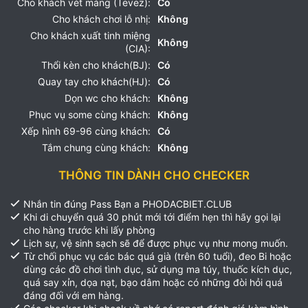
Cho khách vét máng (Tevez):
Có
Cho khách chơi lỗ nhị:
Không
Cho khách xuất tinh miệng
Không
(CIA):
Thổi kèn cho khách(BJ):
Có
Quay tay cho khách(HJ):
Có
Dọn wc cho khách:
Không
Phục vụ some cùng khách:
Không
Xếp hình 69-96 cùng khách:
Có
Tắm chung cùng khách:
Không
THÔNG TIN DÀNH CHO CHECKER
Nhắn tin đúng Pass Bạn a PHODACBIET.CLUB
Khi di chuyển quá 30 phút mới tới điểm hẹn thì hãy gọi lại
cho hàng trước khi lấy phòng
Lịch sự, vệ sinh sạch sẽ để được phục vụ như mong muốn.
Từ chối phục vụ các bác quá già (trên 60 tuổi), đeo Bi hoặc
dùng các đồ chơi tình dục, sử dụng ma túy, thuốc kích dục,
quá say xỉn, dọa nạt, bạo dâm hoặc có những đòi hỏi quá
đáng đối với em hàng.