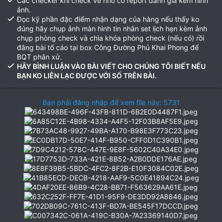
Các checker khi check về nhớ có report đánh giá kèm hình
ảnh.
Đọc kỹ phần đặc điểm nhận dạng của hàng nếu thấy ko
đúng hãy chụp ảnh màn hình tin nhắn set lịch hẹn kèm ảnh
chụp phòng check và chìa khóa phòng check (nếu có) rồi
đăng bài tố cáo tại box Công Đường Phủ Khai Phong để
BQT phân xử.
HÃY BÌNH LUẬN VÀO BÀI VIẾT CHO CHÚNG TÔI BIẾT NẾU
BẠN KO LIÊN LẠC ĐƯỢC VỚI SỐ TRÊN BÀI.
Bạn phải đăng nhập để xem file này: 5731