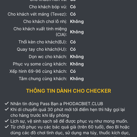
Cho khách bóp vú:
Có
Cho khách vét máng (Tevez):
Có
Cho khách chơi lỗ nhị:
Không
Cho khách xuất tinh miệng
Không
(CIA):
Thổi kèn cho khách(BJ):
Có
Quay tay cho khách(HJ):
Có
Dọn wc cho khách:
Không
Phục vụ some cùng khách:
Không
Xếp hình 69-96 cùng khách:
Có
Tắm chung cùng khách:
Không
THÔNG TIN DÀNH CHO CHECKER
Nhắn tin đúng Pass Bạn a PHODACBIET.CLUB
Khi di chuyển quá 30 phút mới tới điểm hẹn thì hãy gọi lại
cho hàng trước khi lấy phòng
Lịch sự, vệ sinh sạch sẽ để được phục vụ như mong muốn.
Từ chối phục vụ các bác quá già (trên 60 tuổi), đeo Bi hoặc
dùng các đồ chơi tình dục, sử dụng ma túy, thuốc kích dục,