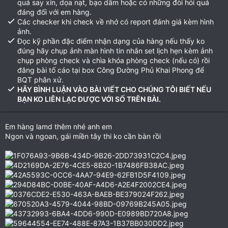
quá say xỉn, dọa nạt, bạo dâm hoặc có những đòi hỏi quá
đáng đối với em hàng.
Các checker khi check về nhớ có report đánh giá kèm hình
ảnh.
Đọc kỹ phần đặc điểm nhận dạng của hàng nếu thấy ko
đúng hãy chụp ảnh màn hình tin nhắn set lịch hẹn kèm ảnh
chụp phòng check và chìa khóa phòng check (nếu có) rồi
đăng bài tố cáo tại box Công Đường Phủ Khai Phong để
BQT phân xử.
HÃY BÌNH LUẬN VÀO BÀI VIẾT CHO CHÚNG TÔI BIẾT NẾU
BẠN KO LIÊN LẠC ĐƯỢC VỚI SỐ TRÊN BÀI.
Em hàng lamd thêm nhé anh em
Ngon và ngoan, gái miền tây thi ko cần bàn rồi