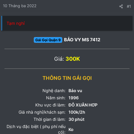
10 Tháng ba 2022
#1
Tạm nghỉ
BẢO VY MS 7412
Gái Gọi Quận 9
Giá:
300K
THÔNG TIN GÁI GỌI
Nghệ danh:
Bảo vu
Năm sinh:
1996
Khu vực đi làm:
ĐỖ XUÂN HƠP
Giá nhà nghỉ/khách sạn:
100k/2h
Thời gian đi làm:
30 phút
Dịch vụ đặc biệt ( phụ phí nếu
Ko
có):