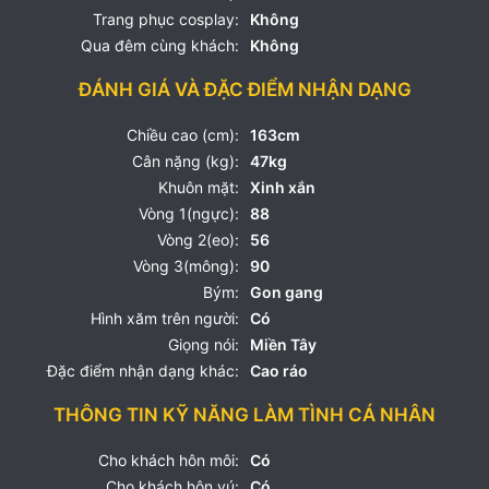
Trang phục cosplay:
Không
Qua đêm cùng khách:
Không
ĐÁNH GIÁ VÀ ĐẶC ĐIỂM NHẬN DẠNG
Chiều cao (cm):
163cm
Cân nặng (kg):
47kg
Khuôn mặt:
Xinh xắn
Vòng 1(ngực):
88
Vòng 2(eo):
56
Vòng 3(mông):
90
Bým:
Gon gang
Hình xăm trên người:
Có
Giọng nói:
Miền Tây
Đặc điểm nhận dạng khác:
Cao ráo
THÔNG TIN KỸ NĂNG LÀM TÌNH CÁ NHÂN
Cho khách hôn môi:
Có
Cho khách hôn vú:
Có