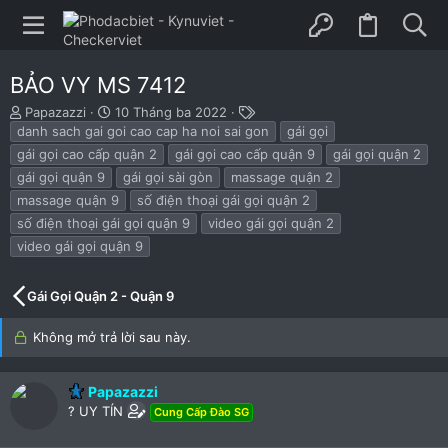
BẢO VY MS 7412
B
N
T
Papazazzi
10 Tháng ba 2022
ắ
g
h
danh sach gai goi cao cap ha noi sai gon
gái gọi
t
à
ẻ
gái gọi cao cấp quận 2
gái gọi cao cấp quận 9
gái gọi quận 2
đ
y
gái gọi quận 9
gái gọi sài gòn
massage quận 2
ầ
b
massage quận 9
số điện thoại gái gọi quận 2
u
ắ
t
số điện thoại gái gọi quận 9
video gái gọi quận 2
đ
video gái gọi quận 9
ầ
u
Gái Gọi Quận 2 - Quận 9
Không mở trả lời sau này.
Papazazzi
? UY TÍN
Cung Cấp Đào SG