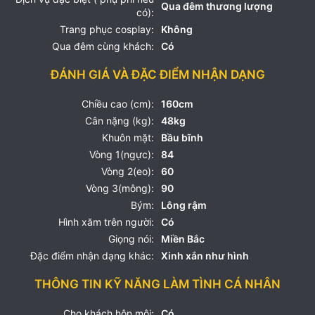
Qua đêm thương lượng
có):
Trang phục cosplay:
Không
Qua đêm cùng khách:
Có
ĐÁNH GIÁ VÀ ĐẶC ĐIỂM NHẬN DẠNG
Chiều cao (cm):
160cm
Cân nặng (kg):
48kg
Khuôn mặt:
Bầu bĩnh
Vòng 1(ngực):
84
Vòng 2(eo):
60
Vòng 3(mông):
90
Bým:
Lông rậm
Hình xăm trên người:
Có
Giọng nói:
Miền Bắc
Đặc điểm nhận dạng khác:
Xinh xắn như hình
THÔNG TIN KỸ NĂNG LÀM TÌNH CÁ NHÂN
Cho khách hôn môi:
Có