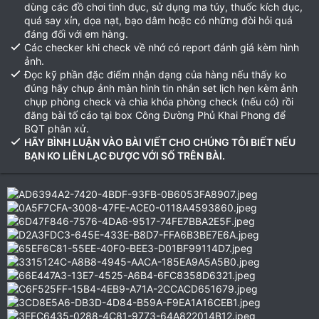
dùng các đồ chơi tình dục, sử dụng ma túy, thuốc kích dục,
quá say xỉn, dọa nạt, bạo dâm hoặc có những đòi hỏi quá
đáng đối với em hàng.
Các checker khi check về nhớ có report đánh giá kèm hình
ảnh.
Đọc kỹ phần đặc điểm nhận dạng của hàng nếu thấy ko
đúng hãy chụp ảnh màn hình tin nhắn set lịch hẹn kèm ảnh
chụp phòng check và chìa khóa phòng check (nếu có) rồi
đăng bài tố cáo tại box Công Đường Phủ Khai Phong để
BQT phân xử.
HÃY BÌNH LUẬN VÀO BÀI VIẾT CHO CHÚNG TÔI BIẾT NẾU
BẠN KO LIÊN LẠC ĐƯỢC VỚI SỐ TRÊN BÀI.