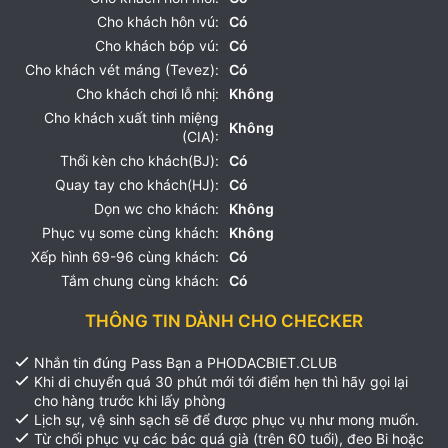
Cho khách hôn vú:
Có
Cho khách bóp vú:
Có
Cho khách vét máng (Tevez):
Có
Cho khách chơi lỗ nhị:
Không
Cho khách xuất tinh miệng
Không
(CIA):
Thổi kèn cho khách(BJ):
Có
Quay tay cho khách(HJ):
Có
Dọn wc cho khách:
Không
Phục vụ some cùng khách:
Không
Xếp hình 69-96 cùng khách:
Có
Tắm chung cùng khách:
Có
THÔNG TIN DÀNH CHO CHECKER
Nhắn tin đúng Pass Bạn a PHODACBIET.CLUB
Khi di chuyển quá 30 phút mới tới điểm hẹn thì hãy gọi lại
cho hàng trước khi lấy phòng
Lịch sự, vệ sinh sạch sẽ để được phục vụ như mong muốn.
Từ chối phục vụ các bác quá già (trên 60 tuổi), đeo Bi hoặc