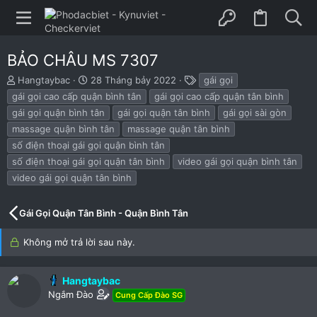
BẢO CHÂU MS 7307
B
N
T
Hangtaybac
28 Tháng bảy 2022
gái gọi
ắ
g
h
gái gọi cao cấp quận bình tân
gái gọi cao cấp quận tân bình
t
à
ẻ
gái gọi quận bình tân
gái gọi quận tân bình
gái gọi sài gòn
đ
y
massage quận bình tân
massage quận tân bình
ầ
b
u
ắ
số điện thoại gái gọi quận bình tân
t
số điện thoại gái gọi quận tân bình
video gái gọi quận bình tân
đ
video gái gọi quận tân bình
ầ
u
Gái Gọi Quận Tân Bình - Quận Bình Tân
Không mở trả lời sau này.
Hangtaybac
Ngắm Đào
Cung Cấp Đào SG