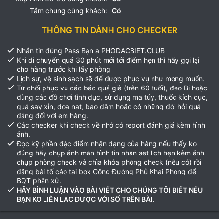
Tắm chung cùng khách:
Có
THÔNG TIN DÀNH CHO CHECKER
Nhắn tin đúng Pass Bạn a PHODACBIET.CLUB
Khi di chuyển quá 30 phút mới tới điểm hẹn thì hãy gọi lại
cho hàng trước khi lấy phòng
Lịch sự, vệ sinh sạch sẽ để được phục vụ như mong muốn.
Từ chối phục vụ các bác quá già (trên 60 tuổi), đeo Bi hoặc
dùng các đồ chơi tình dục, sử dụng ma túy, thuốc kích dục,
quá say xỉn, dọa nạt, bạo dâm hoặc có những đòi hỏi quá
đáng đối với em hàng.
Các checker khi check về nhớ có report đánh giá kèm hình
ảnh.
Đọc kỹ phần đặc điểm nhận dạng của hàng nếu thấy ko
đúng hãy chụp ảnh màn hình tin nhắn set lịch hẹn kèm ảnh
chụp phòng check và chìa khóa phòng check (nếu có) rồi
đăng bài tố cáo tại box Công Đường Phủ Khai Phong để
BQT phân xử.
HÃY BÌNH LUẬN VÀO BÀI VIẾT CHO CHÚNG TÔI BIẾT NẾU
BẠN KO LIÊN LẠC ĐƯỢC VỚI SỐ TRÊN BÀI.