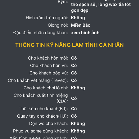
Bým:
tho sạch sẽ , lông wax tỉa tót
gọn đẹp.
Hình xăm trên người:
Không
Giọng nói:
Miền Bắc
Đặc điểm nhận dạng khác:
xem hình ảnh
THÔNG TIN KỸ NĂNG LÀM TÌNH CÁ NHÂN
Cho khách hôn môi:
Có
Cho khách hôn vú:
Có
Cho khách bóp vú:
Có
Cho khách vét máng (Tevez):
Có
Cho khách chơi lỗ nhị:
Không
Cho khách xuất tinh miệng
Có
(CIA):
Thổi kèn cho khách(BJ):
Có
Quay tay cho khách(HJ):
Có
Dọn wc cho khách:
Không
Phục vụ some cùng khách:
Không
Xếp hình 69-96 cùng khách:
Có