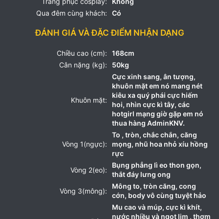
Trang phục cosplay:
Không
Qua đêm cùng khách:
Có
ĐÁNH GIÁ VÀ ĐẶC ĐIỂM NHẬN DẠNG
Chiều cao (cm):
168cm
Cân nặng (kg):
50kg
Cực xinh sang, ân tượng,
khuôn mặt em nó mang nét
kiêu xa quý phái cực hiếm
Khuôn mặt:
hoi, nhìn cực kì tây, các
hotgirl mạng giờ gặp em nó
thua hàng AdminKNV.
To , tròn, chắc chắn, căng
Vòng 1(ngực):
mọng, nhũ hoa nhỏ xíu hồng
rực
Bụng phẳng lì eo thon gọn,
Vòng 2(eo):
thắt đáy lưng ong
Mông to, tròn căng, cong
Vòng 3(mông):
cớn, body vô cùng tuyệt hảo
Mu cao và múp, cực kì khít,
nước nhiều và ngọt lịm , thơm