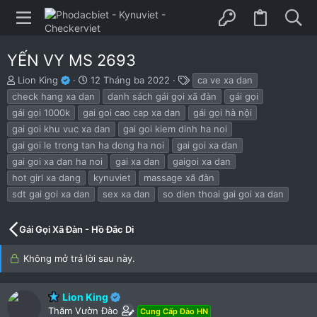
YẾN VY MS 2693
B
N
T
Lion King
12 Tháng ba 2022
ca ve xa dan
ắ
g
h
check hang xa dan
danh sách gái gọi xã đàn
gái gọi
t
à
ẻ
gái gọi 1000k
gai goi cao cap xa dan
gái gọi hà nội
đ
y
gai goi khu vuc xa dan
gai goi kiem dinh ha noi
ầ
b
u
ắ
gai goi le trong tan ha dong ha noi
gai goi xa dan
t
gai goi xa dan ha noi
gai xa dan
gaigoi xa dan
đ
hot girl xa dang
kynuviet
massage xã đàn
ầ
u
sdt gai goi xa dan
sex xa dan
so dien thoai gai goi xa dan
Gái Gọi Xã Đàn - Hồ Đắc Di
Không mở trả lời sau này.
Lion King
Thăm Vườn Đào
Cung Cấp Đào HN