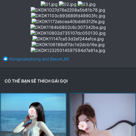
R
Nongxuanphong
and
Basum_90
e
a
c
t
CÓ THỂ BẠN SẼ THÍCH GÁI GỌI
i
o
n
s
: