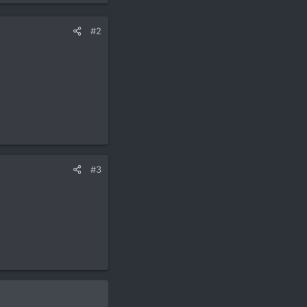
#2
#3