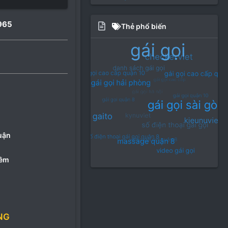
965
Thẻ phổ biến
uận
đêm
NG