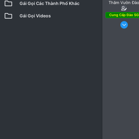
Thăm Vườn Đà
Gái Gọi Các Thành Phố Khác
Cung Cấp Đào SG
Gái Gọi Videos
7