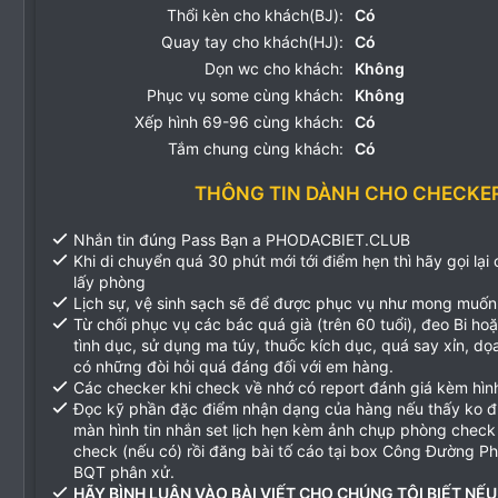
Thổi kèn cho khách(BJ):
Có
Quay tay cho khách(HJ):
Có
Dọn wc cho khách:
Không
Phục vụ some cùng khách:
Không
Xếp hình 69-96 cùng khách:
Có
Tắm chung cùng khách:
Có
THÔNG TIN DÀNH CHO CHECKE
Nhắn tin đúng Pass Bạn a PHODACBIET.CLUB
Khi di chuyển quá 30 phút mới tới điểm hẹn thì hãy gọi lại
lấy phòng
Lịch sự, vệ sinh sạch sẽ để được phục vụ như mong muốn
Từ chối phục vụ các bác quá già (trên 60 tuổi), đeo Bi ho
tình dục, sử dụng ma túy, thuốc kích dục, quá say xỉn, d
có những đòi hỏi quá đáng đối với em hàng.
Các checker khi check về nhớ có report đánh giá kèm hìn
Đọc kỹ phần đặc điểm nhận dạng của hàng nếu thấy ko 
màn hình tin nhắn set lịch hẹn kèm ảnh chụp phòng check
check (nếu có) rồi đăng bài tố cáo tại box Công Đường P
BQT phân xử.
HÃY BÌNH LUẬN VÀO BÀI VIẾT CHO CHÚNG TÔI BIẾT NẾU