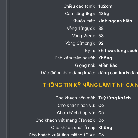
Chiều cao (cm):
162cm
Cân nặng (kg):
48kg
Khuôn mặt:
xinh ngoan hiền
Vòng 1(ngực):
88
Vòng 2(eo):
58
Vòng 3(mông):
92
Bým:
khít wax lông sạch
Hình xăm trên người:
Không
Giọng nói:
Miền Bắc
Đặc điểm nhận dạng khác:
dáng cao body đầ
THÔNG TIN KỸ NĂNG LÀM TÌNH CÁ 
Cho khách hôn môi:
Tuỳ từng khách
Cho khách hôn vú:
Có
Cho khách bóp vú:
Có
Cho khách vét máng (Tevez):
Có
Cho khách chơi lỗ nhị:
Không
Cho khách xuất tinh miệng (CIA):
Có