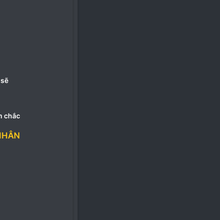
 sẽ
m chắc
NHÂN