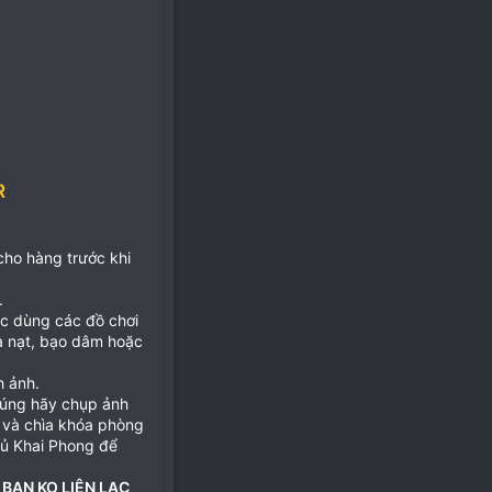
R
 cho hàng trước khi
.
ặc dùng các đồ chơi
ọa nạt, bạo dâm hoặc
h ảnh.
đúng hãy chụp ảnh
 và chìa khóa phòng
hủ Khai Phong để
 BẠN KO LIÊN LẠC