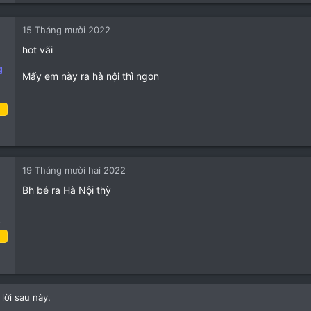
15 Tháng mười 2022
hot vãi
g
Mấy em này ra hà nội thì ngon
 Tháng sáu 2022
06
40
19 Tháng mười hai 2022
28
Bh bé ra Hà Nội thỳ
o
háng chín 2022
3
0
lời sau này.
1