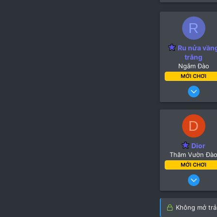
R
Ru nửa vần
trăng
Ngắm Đào
MỚI CHƠI
6
1
D
Dior
Thăm Vườn Đà
MỚI CHƠI
19 T
Không mở trả 