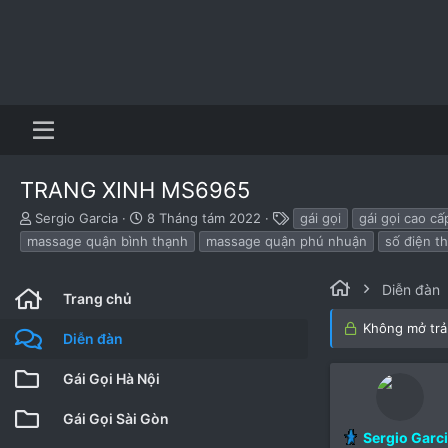
TRANG XINH MS6965
B
N
T
Sergio Garcia
8 Tháng tám 2022
gái gọi
gái gọi cao c
ắ
g
h
massage quận bình thạnh
massage quận phú nhuận
số điện th
t
à
ẻ
đ
y
ầ
b
Diễn đàn
Trang chủ
u
ắ
t
Không mở trả 
Diễn đàn
đ
ầ
Gái Gọi Hà Nội
u
Gái Gọi Sài Gòn
Sergio Garc