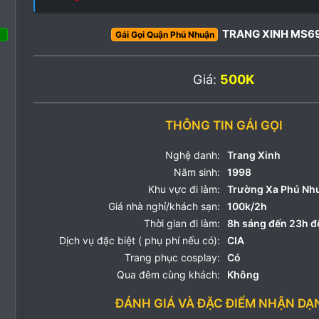
o
TRANG XINH MS6
Gái Gọi Quận Phú Nhuận
 Tháng tám 2022
4
Giá:
500K
0
3
THÔNG TIN GÁI GỌI
Nghệ danh:
Trang Xinh
Năm sinh:
1998
Khu vực đi làm:
Trường Xa Phú Nh
Giá nhà nghỉ/khách sạn:
100k/2h
Thời gian đi làm:
8h sáng đến 23h 
Dịch vụ đặc biệt ( phụ phí nếu có):
CIA
Trang phục cosplay:
Có
Qua đêm cùng khách:
Không
ĐÁNH GIÁ VÀ ĐẶC ĐIỂM NHẬN DẠ