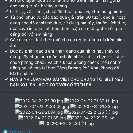
Khi di chuyển quá 30 phút mới tới điểm hẹn thì hãy gọi lại
cho hàng trước khi lấy phòng
Lịch sự, vệ sinh sạch sẽ để được phục vụ như mong muốn.
Từ chối phục vụ các bác quá già (trên 60 tuổi), đeo Bi hoặc
dùng các đồ chơi tình dục, sử dụng ma túy, thuốc kích dục,
quá say xỉn, dọa nạt, bạo dâm hoặc có những đòi hỏi quá
đáng đối với em hàng.
Các checker khi check về nhớ có report đánh giá kèm hình
ảnh.
Đọc kỹ phần đặc điểm nhận dạng của hàng nếu thấy ko
đúng hãy chụp ảnh màn hình tin nhắn set lịch hẹn kèm ảnh
chụp phòng check và chìa khóa phòng check (nếu có) rồi
đăng bài tố cáo tại box Công Đường Phủ Khai Phong để
BQT phân xử.
HÃY BÌNH LUẬN VÀO BÀI VIẾT CHO CHÚNG TÔI BIẾT NẾU
BẠN KO LIÊN LẠC ĐƯỢC VỚI SỐ TRÊN BÀI.
R
giahuy1988