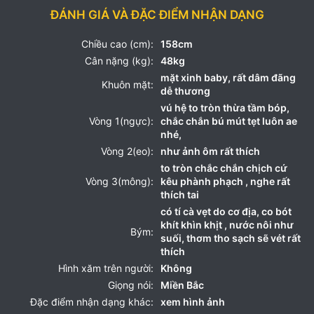
ĐÁNH GIÁ VÀ ĐẶC ĐIỂM NHẬN DẠNG
Chiều cao (cm):
158cm
Cân nặng (kg):
48kg
mặt xinh baby, rất dâm đãng
Khuôn mặt:
dễ thương
vú hệ to tròn thừa tầm bóp,
Vòng 1(ngực):
chắc chắn bú mút tẹt luôn ae
nhé,
Vòng 2(eo):
như ảnh ôm rất thích
to tròn chắc chắn chịch cứ
Vòng 3(mông):
kêu phành phạch , nghe rất
thích tai
có tí cà vẹt do cơ địa, co bót
khít khìn khịt , nước nôi như
Bým:
suối, thơm tho sạch sẽ vét rất
thích
Hình xăm trên người:
Không
Giọng nói:
Miền Bắc
Đặc điểm nhận dạng khác:
xem hình ảnh