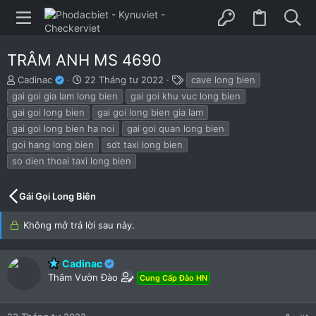
TRÂM ANH MS 4690
B
N
T
Cadinac
22 Tháng tư 2022
cave long bien
ắ
g
h
gai goi gia lam long bien
gai goi khu vuc long bien
t
à
ẻ
gai goi long bien
gai goi long bien gia lam
đ
y
gai goi long bien ha noi
gai goi quan long bien
ầ
b
u
ắ
goi hang long bien
sdt taxi long bien
t
so dien thoai taxi long bien
đ
ầ
u
Gái Gọi Long Biên
Không mở trả lời sau này.
Cadinac
Thăm Vườn Đào
Cung Cấp Đào HN