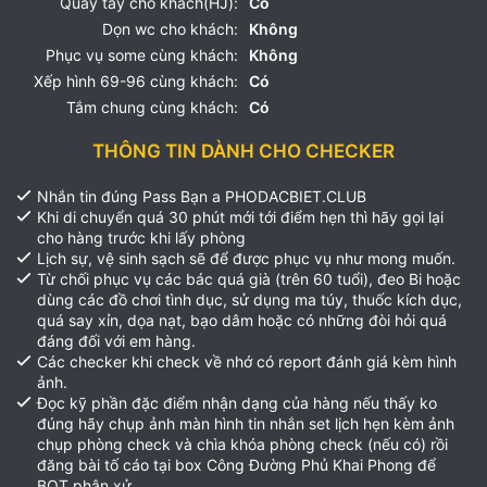
Quay tay cho khách(HJ):
Có
Dọn wc cho khách:
Không
Phục vụ some cùng khách:
Không
Xếp hình 69-96 cùng khách:
Có
Tắm chung cùng khách:
Có
THÔNG TIN DÀNH CHO CHECKER
Nhắn tin đúng Pass Bạn a PHODACBIET.CLUB
Khi di chuyển quá 30 phút mới tới điểm hẹn thì hãy gọi lại
cho hàng trước khi lấy phòng
Lịch sự, vệ sinh sạch sẽ để được phục vụ như mong muốn.
Từ chối phục vụ các bác quá già (trên 60 tuổi), đeo Bi hoặc
dùng các đồ chơi tình dục, sử dụng ma túy, thuốc kích dục,
quá say xỉn, dọa nạt, bạo dâm hoặc có những đòi hỏi quá
đáng đối với em hàng.
Các checker khi check về nhớ có report đánh giá kèm hình
ảnh.
Đọc kỹ phần đặc điểm nhận dạng của hàng nếu thấy ko
đúng hãy chụp ảnh màn hình tin nhắn set lịch hẹn kèm ảnh
chụp phòng check và chìa khóa phòng check (nếu có) rồi
đăng bài tố cáo tại box Công Đường Phủ Khai Phong để
BQT phân xử.