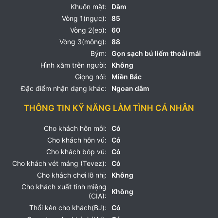
Khuôn mặt:
Dâm
Vòng 1(ngực):
85
Vòng 2(eo):
60
Vòng 3(mông):
88
Bým:
Gọn sạch bú liếm thoải mái
Hình xăm trên người:
Không
Giọng nói:
Miền Bắc
Đặc điểm nhận dạng khác:
Ngoan dâm
THÔNG TIN KỸ NĂNG LÀM TÌNH CÁ NHÂN
Cho khách hôn môi:
Có
Cho khách hôn vú:
Có
Cho khách bóp vú:
Có
Cho khách vét máng (Tevez):
Có
Cho khách chơi lỗ nhị:
Không
Cho khách xuất tinh miệng
Không
(CIA):
Thổi kèn cho khách(BJ):
Có