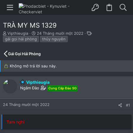
TRÀ MY MS 1329
B
N
T
Vipthieugia
24 Tháng mười một 2022
ắ
g
h
gái gọi hải phòng
thủy nguyên
t
à
ẻ
đ
y
Gái Gọi Hải Phòng
ầ
b
u
ắ
t
Không mở trả lời sau này.
đ
ầ
u
Vipthieugia
Ngắm Đào
Cung Cấp Đào SG
24 Tháng mười một 2022
#1
Tạm nghỉ