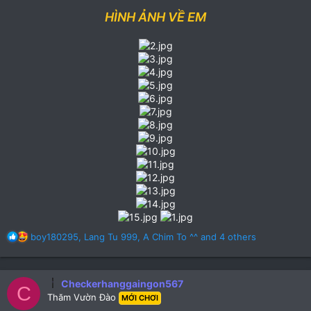
HÌNH ẢNH VỀ EM
R
boy180295
,
Lang Tu 999
,
A Chim To ^^
and 4 others
e
a
c
Checkerhanggaingon567
t
C
Thăm Vườn Đào
i
MỚI CHƠI