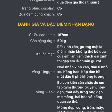
qua đêm giá thỏa thuận ).
Trang phục cosplay:
Có
Qua đêm cùng khách:
Có
ĐÁNH GIÁ VÀ ĐẶC ĐIỂM NHẬN DẠNG
Chiều cao (cm):
167cm
Cân nặng (kg):
50kg
Rất xinh xắn, gương mặt là
điểm nhấn không thể bỏ qua
Khuôn mặt:
của em, anh em thích gái xinh
thì gặp em là chuẩn gu rồi.
Nhỏ nhắn xinh xắn, đầu ti nhỏ
Vòng 1(ngực):
xíu hồng hào, bóp đàn hồi,
mút đầu ti phê không tưởng.
Eo con kiến săn chắc do em
tập gym thường xuyên, hông
Vòng 2(eo):
đẹp, thắt đáy lưng ong đẹp
mơ màng, hài hòa với tổng
quan cơ thể.
Mông đẹp, cong, tròn, mẩy,