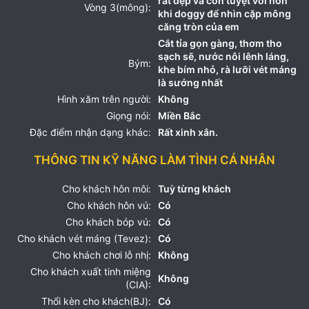
rất đẹp và còn tuyệt vời hơn
Vòng 3(mông):
khi doggy để nhìn cặp mông
căng tròn của em
Cắt tỉa gọn gàng, thơm tho
sạch sẽ, nước nôi lênh láng,
Bým:
khe bím nhỏ, rà lưỡi vét máng
là sướng nhất
Hình xăm trên người:
Không
Giọng nói:
Miền Bắc
Đặc điểm nhận dạng khác:
Rất xinh xắn.
THÔNG TIN KỸ NĂNG LÀM TÌNH CÁ NHÂN
Cho khách hôn môi:
Tuỳ từng khách
Cho khách hôn vú:
Có
Cho khách bóp vú:
Có
Cho khách vét máng (Tevez):
Có
Cho khách chơi lỗ nhị:
Không
Cho khách xuất tinh miệng
Không
(CIA):
Thổi kèn cho khách(BJ):
Có