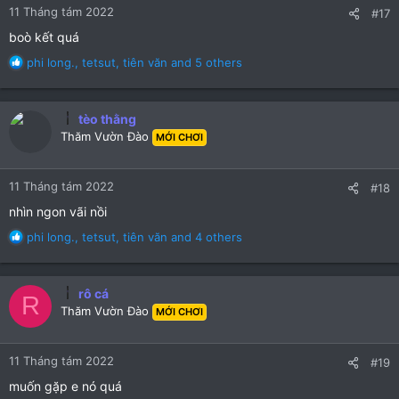
11 Tháng tám 2022
#17
boò kết quá
R
phi long.
,
tetsut
,
tiên văn
and 5 others
e
a
c
tèo thằng
t
Thăm Vườn Đào
MỚI CHƠI
i
o
n
11 Tháng tám 2022
#18
s
:
nhìn ngon vãi nồi
R
phi long.
,
tetsut
,
tiên văn
and 4 others
e
a
c
rô cá
R
t
Thăm Vườn Đào
MỚI CHƠI
i
o
n
11 Tháng tám 2022
#19
s
:
muốn gặp e nó quá