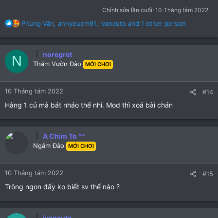
Chỉnh sửa lần cuối:
10 Tháng tám 2022
R
Phùng Văn
,
anhyeuem91
,
ivancuto
and 1 other person
e
a
c
noregret
N
t
Thăm Vườn Đào
MỚI CHƠI
i
o
n
10 Tháng tám 2022
#14
s
:
Hàng 1 củ mà bát nháo thế nhỉ. Mod thì xoá bài chán
A Chim To ^^
Ngắm Đào
MỚI CHƠI
10 Tháng tám 2022
#15
Trông ngon đấy ko biết sv thế nào ?
ivancuto