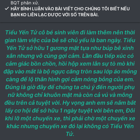
BQT phân xử.
HÃY BÌNH LUẬN VÀO BÀI VIẾT CHO CHÚNG TÔI BIẾT NẾU
BẠN KO LIÊN LẠC ĐƯỢC VỚI SỐ TRÊN BÀI.
Tiểu Yến Tử cô bé sinh viên đi làm thêm nên thời
gian làm việc của bé sẽ chủ yếu là ban ngày. Tiểu
Yến Tử sở hữu 1 gương mặt tựa như búp bê xinh
xắn nhưng vô cùng gợi cảm. Lần đầu tiếp xúc có
cảm giác bồn chồn, hồi hộp xem lẫn sự tò mò khi
đập vào mắt là bộ ngực căng tròn sau lớp áo mỏng
càng để lộ thân hình gợi cảm nóng bỏng của em.
Đúng là giờ đây để chúng ta chú ý đến người phụ
nữ không chỉ khuôn mặt mà còn cả vú và mông
đều trên cả tuyệt vời. Hy vọng anh em sẽ nắm bắt
lấy cơ hội để sở hữu 1 ngày tuyệt vời bên em, Đôi
khi lỡ một chuyến xe, thì phải chờ một chuyến xe
khác nhưng chuyến xe đó lại không có Tiểu Yến
Tử.