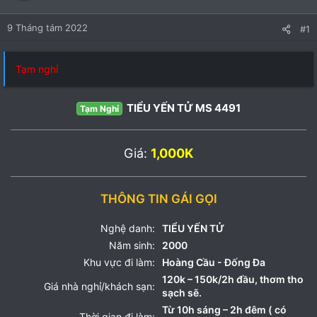
9 Tháng tám 2022
#1
Tạm nghỉ
TIỂU YẾN TỬ MS 4491
Tạm Nghỉ
Giá:
1,000K
THÔNG TIN GÁI GỌI
Nghệ danh:
TIỂU YẾN TỬ
Năm sinh:
2000
Khu vực đi làm:
Hoàng Cầu - Đống Đa
120k – 150k/2h đầu, thơm tho
Giá nhà nghỉ/khách sạn:
sạch sẽ.
Từ 10h sáng – 2h đêm ( có
Thời gian đi làm: