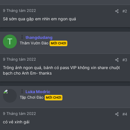
o
n
9 Tháng tám 2022
s
#2
:
Sẽ sớm qua gặp em nhìn em ngon quá
thangdudang
T
Thăm Vườn Đào
MỚI CHƠI
9 Tháng tám 2022
#3
Trông ảnh ngon quá, bánh có pass VIP không xin share chuột
bạch cho Anh Em- thanks
Luka Modric
Tập Chơi Đào
MỚI CHƠI
9 Tháng tám 2022
#4
có vẻ xinh gái