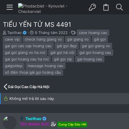
TIỂU YẾN TỬ MS 4491
B
N
T
Taothao
9 Tháng tám 2022
cave hoang cau
ắ
g
h
cave vip
check hang giang vo
gai giang vo
gái gọi
t
à
ẻ
gai goi cao cap hoang cau
gái gọi đẹp
gai goi giang vo
đ
y
gai goi giang vo ha noi
gái gọi hà nội
gai goi hoang cau
ầ
b
u
ắ
gai goi hoang cau ha noi
gái gọi vip
gai hoang cau
t
gaigoidep
massage hoang cau
đ
số điện thoại gái gọi hoàng cầu
ầ
u
Gái Gọi Cao Cấp Hà Nội
Không mở trả lời sau này.
Taothao
TÀO MẠNH ĐỨC
Cung Cấp Đào HN