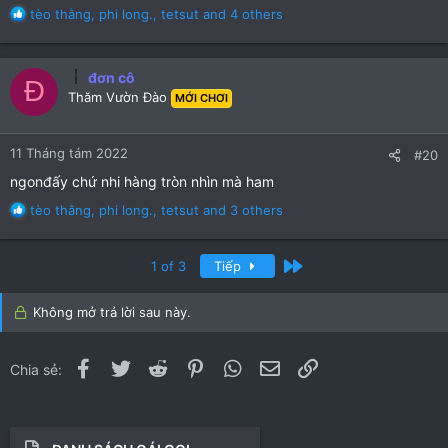
R
tèo thằng
,
phi long.
,
tetsut
and 4 others
e
a
c
đơn cô
Đ
t
Thăm Vườn Đào
MỚI CHƠI
i
o
n
11 Tháng tám 2022
#20
s
:
ngonđấy chứ nhi hàng tròn nhìn mà ham
R
tèo thằng
,
phi long.
,
tetsut
and 3 others
e
a
c
Cuối
1 of 3
Tiếp
t
i
Không mở trả lời sau này.
o
n
s
Facebook
Twitter
Reddit
Pinterest
WhatsApp
Email
Link
Chia sẻ:
: