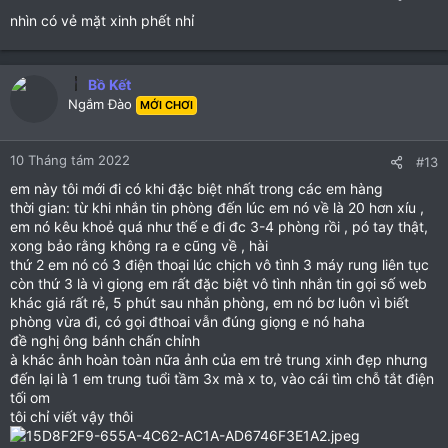
nhìn có vẻ mặt xinh phết nhỉ
Bồ Kết
Ngắm Đào
MỚI CHƠI
10 Tháng tám 2022
#13
em này tôi mới đi có khi đặc biệt nhất trong các em hàng
thời gian: từ khi nhắn tin phòng đến lúc em nó về là 20 hơn xíu ,
em nó kêu khoẻ quá như thế e đi đc 3-4 phòng rồi , pó tay thật,
xong bảo rằng không ra e cũng về , hài
thứ 2 em nó có 3 điện thoại lúc chịch vô tình 3 máy rung liên tục
còn thứ 3 là vì giọng em rất đặc biệt vô tình nhắn tin gọi số web
khác giá rất rẻ, 5 phút sau nhắn phòng, em nó bơ luôn vì biết
phòng vừa đi, có gọi đthoai vẫn đúng giọng e nó haha
đề nghị ông bánh chấn chỉnh
à khác ảnh hoàn toàn nữa ảnh của em trẻ trung xinh đẹp nhưng
đến lại là 1 em trung tuổi tầm 3x mà x to, vào cái tìm chỗ tắt điện
tối om
tôi chỉ viết vậy thôi