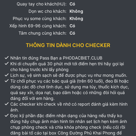
Quay tay cho khách(HJ):
Có
Dọn wc cho khách:
Không
Phục vụ some cùng khách:
Không
Xếp hình 69-96 cùng khách:
Có
Tắm chung cùng khách:
Có
THÔNG TIN DÀNH CHO CHECKER
Nhắn tin đúng Pass Bạn a PHODACBIET.CLUB
Khi di chuyển quá 30 phút mới tới điểm hẹn thì hãy gọi lại
cho hàng trước khi lấy phòng
Lịch sự, vệ sinh sạch sẽ để được phục vụ như mong muốn.
Từ chối phục vụ các bác quá già (trên 60 tuổi), đeo Bi hoặc
dùng các đồ chơi tình dục, sử dụng ma túy, thuốc kích dục,
quá say xỉn, dọa nạt, bạo dâm hoặc có những đòi hỏi quá
đáng đối với em hàng.
Các checker khi check về nhớ có report đánh giá kèm hình
ảnh.
Đọc kỹ phần đặc điểm nhận dạng của hàng nếu thấy ko
đúng hãy chụp ảnh màn hình tin nhắn set lịch hẹn kèm ảnh
chụp phòng check và chìa khóa phòng check (nếu có) rồi
đăng bài tố cáo tại box Công Đường Phủ Khai Phong để