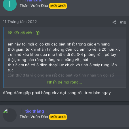
I
Thăm Vườn Đào
MỚI CHƠI
11 Tháng tám 2022
#16
Bồ Kết đã viết:
em này tôi mới đi có khi đặc biệt nhất trong các em hàng
thời gian: từ khi nhắn tin phòng đến lúc em nó về là 20 hơn xíu
, em nó kêu khoẻ quá như thế e đi đc 3-4 phòng rồi , pó tay
thật, xong bảo rằng không ra e cũng về , hài
thứ 2 em nó có 3 điện thoại lúc chịch vô tình 3 máy rung liên
tục
còn thứ 3 là vì giọng em rất đặc biệt vô tình nhắn tin gọi số
web khác giá rất rẻ, 5 phút sau nhắn phòng, em nó bơ luôn vì
Nhấn để mở rộng...
biết phòng vừa đi, có gọi đthoai vẫn đúng giọng e nó haha
đề nghị ông bánh chấn chỉnh
đồng dâm gặp phải hàng ckv dạt sang rồi, treo bím ngay
à khác ảnh hoàn toàn nữa ảnh của em trẻ trung xinh đẹp
nhưng đến lại là 1 em trung tuổi tầm 3x mà x to, vào cái tìm chỗ
tắt điện tối om
tèo thằng
tôi chỉ viết vậy thôi
Bạn phải đăng nhập để xem file này: 29429
Thăm Vườn Đào
MỚI CHƠI