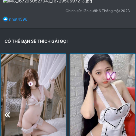
Chỉnh sửa lần cuối:
6 Tháng một 2023
R
nhat4596
e
a
c
t
CÓ THỂ BẠN SẼ THÍCH GÁI GỌI
i
o
n
s
: