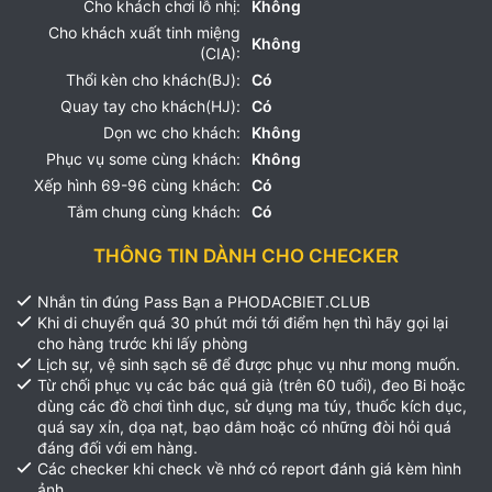
Cho khách chơi lỗ nhị:
Không
Cho khách xuất tinh miệng
Không
(CIA):
Thổi kèn cho khách(BJ):
Có
Quay tay cho khách(HJ):
Có
Dọn wc cho khách:
Không
Phục vụ some cùng khách:
Không
Xếp hình 69-96 cùng khách:
Có
Tắm chung cùng khách:
Có
THÔNG TIN DÀNH CHO CHECKER
Nhắn tin đúng Pass Bạn a PHODACBIET.CLUB
Khi di chuyển quá 30 phút mới tới điểm hẹn thì hãy gọi lại
cho hàng trước khi lấy phòng
Lịch sự, vệ sinh sạch sẽ để được phục vụ như mong muốn.
Từ chối phục vụ các bác quá già (trên 60 tuổi), đeo Bi hoặc
dùng các đồ chơi tình dục, sử dụng ma túy, thuốc kích dục,
quá say xỉn, dọa nạt, bạo dâm hoặc có những đòi hỏi quá
đáng đối với em hàng.
Các checker khi check về nhớ có report đánh giá kèm hình
ảnh.