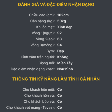
ĐÁNH GIÁ VÀ ĐẶC ĐIỂM NHẬN DẠNG
Chiều cao (cm):
162cm
Cân nặng (kg):
50kg
Khuôn mặt:
Xinh đẹp
Vòng 1(ngực):
92
Vòng 2(eo):
63
Vòng 3(mông):
94
Bým:
Đẹp
Hình xăm trên người:
Không
Giọng nói:
Miền Tây
Đặc điểm nhận dạng khác:
Như hình
THÔNG TIN KỸ NĂNG LÀM TÌNH CÁ NHÂN
Cho khách hôn môi:
Có
Cho khách hôn vú:
Có
Cho khách bóp vú:
Có
Cho khách vét máng (Tevez):
Có