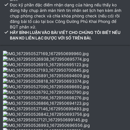
Đọc kỹ phần đặc điểm nhận dạng của hàng nếu thấy ko
đúng hãy chụp ảnh màn hình tin nhắn set lịch hẹn kèm ảnh
chụp phòng check và chìa khóa phòng check (nếu có) rồi
đăng bài tố cáo tại box Công Đường Phủ Khai Phong để
BQT phân xử.
HÃY BÌNH LUẬN VÀO BÀI VIẾT CHO CHÚNG TÔI BIẾT NẾU
BẠN KO LIÊN LẠC ĐƯỢC VỚI SỐ TRÊN BÀI.