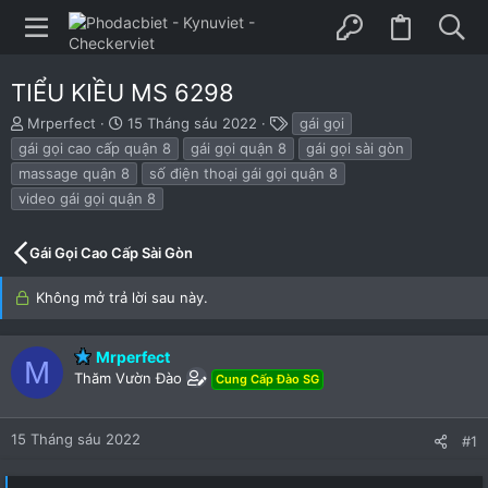
TIỂU KIỀU MS 6298
B
N
T
Mrperfect
15 Tháng sáu 2022
gái gọi
ắ
g
h
gái gọi cao cấp quận 8
gái gọi quận 8
gái gọi sài gòn
t
à
ẻ
massage quận 8
số điện thoại gái gọi quận 8
đ
y
video gái gọi quận 8
ầ
b
u
ắ
t
Gái Gọi Cao Cấp Sài Gòn
đ
ầ
Không mở trả lời sau này.
u
Mrperfect
M
Thăm Vườn Đào
Cung Cấp Đào SG
15 Tháng sáu 2022
#1