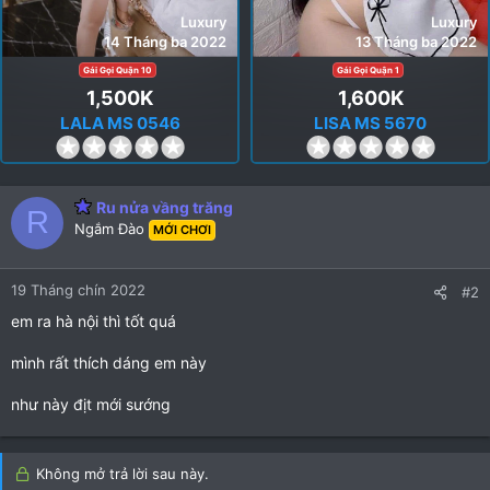
Luxury
Luxury
14 Tháng ba 2022
13 Tháng ba 2022
Gái Gọi Quận 10
Gái Gọi Quận 1
1,500K
1,600K
LALA MS 0546
LISA MS 5670
0
0
.
.
0
0
Ru nửa vầng trăng
0
0
R
Ngắm Đào
MỚI CHƠI
s
s
t
t
a
a
19 Tháng chín 2022
#2
r
r
em ra hà nội thì tốt quá
(
(
s
s
mình rất thích dáng em này
)
)
như này địt mới sướng
Không mở trả lời sau này.