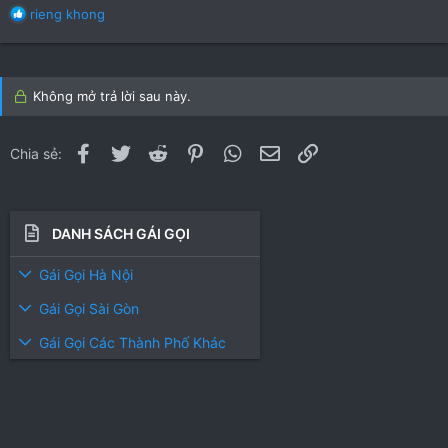
R
rieng khong
e
a
c
t
Không mở trả lời sau này.
i
o
n
Facebook
Twitter
Reddit
Pinterest
WhatsApp
Email
Link
Chia sẻ:
s
:
DANH SÁCH GÁI GỌI
Gái Gọi Hà Nội
Gái Gọi Sài Gòn
Gái Gọi Các Thành Phố Khác