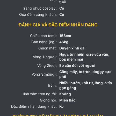
tuổi
Trang phục cosplay:
Có
Qua đêm cùng khách:
Có
ĐÁNH GIÁ VÀ ĐẶC ĐIỂM NHẬN DẠNG
Chiều cao (cm):
158cm
Cân nặng (kg):
46kg
Khuôn mặt:
Duyên xinh gái
Ngực tự nhiên, size vừa vặn,
Vòng 1(ngực):
bóp mềm mại
Vòng 2(eo):
Eo cân đối với người
Căng mẩy, to tròn, doggy cực
Vòng 3(mông):
phê
Nhiều nước, khít rịt, lông lá tỉa
Bým:
gọn gàng
Hình xăm trên người:
Không
Giọng nói:
Miền Bắc
Đặc điểm nhận dạng khác:
Ko