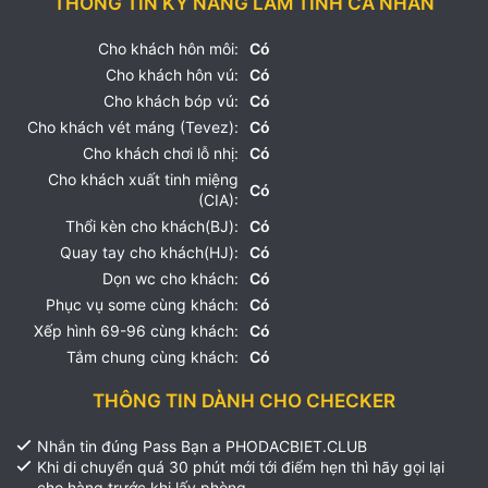
THÔNG TIN KỸ NĂNG LÀM TÌNH CÁ NHÂN
Cho khách hôn môi:
Có
Cho khách hôn vú:
Có
Cho khách bóp vú:
Có
Cho khách vét máng (Tevez):
Có
Cho khách chơi lỗ nhị:
Có
Cho khách xuất tinh miệng
Có
(CIA):
Thổi kèn cho khách(BJ):
Có
Quay tay cho khách(HJ):
Có
Dọn wc cho khách:
Có
Phục vụ some cùng khách:
Có
Xếp hình 69-96 cùng khách:
Có
Tắm chung cùng khách:
Có
THÔNG TIN DÀNH CHO CHECKER
Nhắn tin đúng Pass Bạn a PHODACBIET.CLUB
Khi di chuyển quá 30 phút mới tới điểm hẹn thì hãy gọi lại
cho hàng trước khi lấy phòng