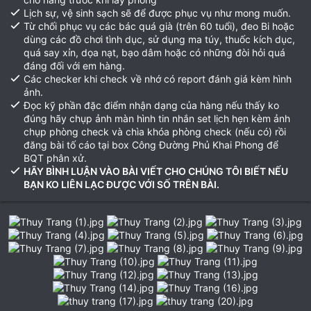
Lịch sự, vệ sinh sạch sẽ để được phục vụ như mong muốn.
Từ chối phục vụ các bác quá già (trên 60 tuổi), đeo Bi hoặc
dùng các đồ chơi tình dục, sử dụng ma túy, thuốc kích dục,
quá say xỉn, dọa nạt, bạo dâm hoặc có những đòi hỏi quá
đáng đối với em hàng.
Các checker khi check về nhớ có report đánh giá kèm hình
ảnh.
Đọc kỹ phần đặc điểm nhận dạng của hàng nếu thấy ko
đúng hãy chụp ảnh màn hình tin nhắn set lịch hẹn kèm ảnh
chụp phòng check và chìa khóa phòng check (nếu có) rồi
đăng bài tố cáo tại box Công Đường Phủ Khai Phong để
BQT phân xử.
HÃY BÌNH LUẬN VÀO BÀI VIẾT CHO CHÚNG TÔI BIẾT NẾU
BẠN KO LIÊN LẠC ĐƯỢC VỚI SỐ TRÊN BÀI.