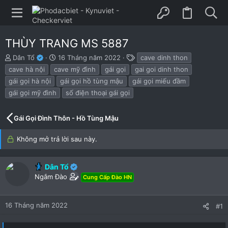
THÙY TRANG MS 5887
B
N
T
Dân Tổ
16 Tháng năm 2022
cave dinh thon
ắ
g
h
cave hà nội
cave mỹ đình
gái gọi
gai goi dinh thon
t
à
ẻ
gái gọi hà nội
gái gọi hồ tùng mậu
gái gọi miếu đầm
đ
y
gái gọi mỹ đình
số điện thoại gái gọi
ầ
b
u
ắ
t
Gái Gọi Đình Thôn - Hồ Tùng Mậu
đ
ầ
Không mở trả lời sau này.
u
Dân Tổ
Ngắm Đào
Cung Cấp Đào HN
16 Tháng năm 2022
#1