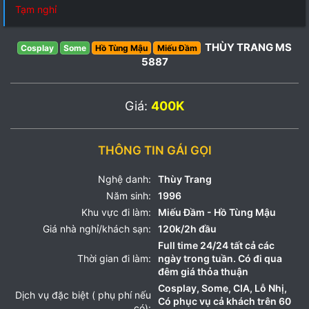
Tạm nghỉ
THÙY TRANG MS
Cosplay
Some
Hồ Tùng Mậu
Miếu Đầm
5887
Giá:
400K
THÔNG TIN GÁI GỌI
Nghệ danh:
Thùy Trang
Năm sinh:
1996
Khu vực đi làm:
Miếu Đầm - Hồ Tùng Mậu
Giá nhà nghỉ/khách sạn:
120k/2h đầu
Full time 24/24 tất cả các
Thời gian đi làm:
ngày trong tuần. Có đi qua
đêm giá thỏa thuận
Cosplay, Some, CIA, Lỗ Nhị,
Dịch vụ đặc biệt ( phụ phí nếu
Có phục vụ cả khách trên 60
có):