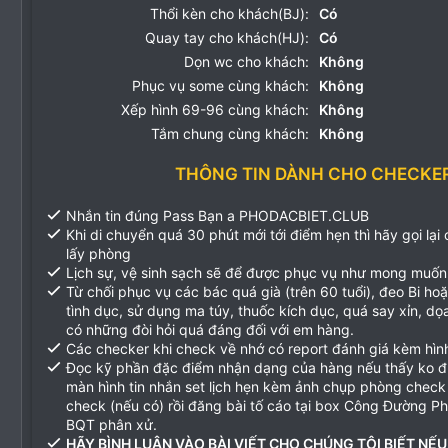
Thổi kèn cho khách(BJ):
Có
Quay tay cho khách(HJ):
Có
Dọn wc cho khách:
Không
Phục vụ some cùng khách:
Không
Xếp hình 69-96 cùng khách:
Không
Tắm chung cùng khách:
Không
THÔNG TIN DÀNH CHO CHECKE
Nhắn tin đúng Pass Bạn a PHODACBIET.CLUB
Khi di chuyển quá 30 phút mới tới điểm hẹn thì hãy gọi lại
lấy phòng
Lịch sự, vệ sinh sạch sẽ để được phục vụ như mong muốn
Từ chối phục vụ các bác quá già (trên 60 tuổi), đeo Bi ho
tình dục, sử dụng ma túy, thuốc kích dục, quá say xỉn, d
có những đòi hỏi quá đáng đối với em hàng.
Các checker khi check về nhớ có report đánh giá kèm hìn
Đọc kỹ phần đặc điểm nhận dạng của hàng nếu thấy ko 
màn hình tin nhắn set lịch hẹn kèm ảnh chụp phòng check
check (nếu có) rồi đăng bài tố cáo tại box Công Đường P
BQT phân xử.
HÃY BÌNH LUẬN VÀO BÀI VIẾT CHO CHÚNG TÔI BIẾT NẾU