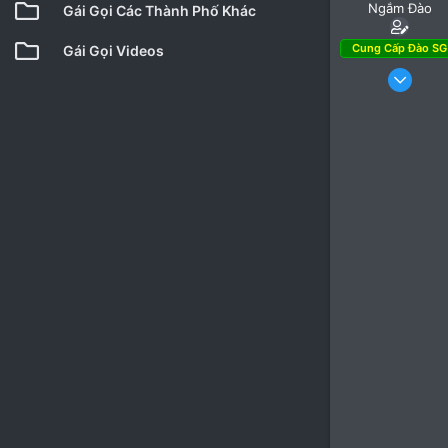
Ngắm Đào
Gái Gọi Các Thành Phố Khác
Cung Cấp Đào SG
Gái Gọi Videos
10