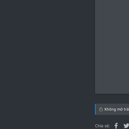
Không mở trả 
Fac
Chia sẻ: