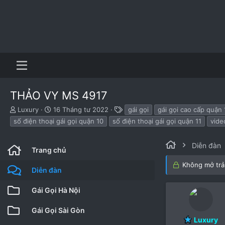
THẢO VY MS 4917
B
N
T
Luxury
16 Tháng tư 2022
gái gọi
gái gọi cao cấp quận 
ắ
g
h
số điện thoại gái gọi quận 10
số điện thoại gái gọi quận 11
vide
t
à
ẻ
đ
y
ầ
b
Diễn đàn
Trang chủ
u
ắ
t
Không mở trả 
Diễn đàn
đ
ầ
Gái Gọi Hà Nội
u
Gái Gọi Sài Gòn
Luxury