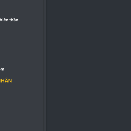
hiên thần
em
NHÂN