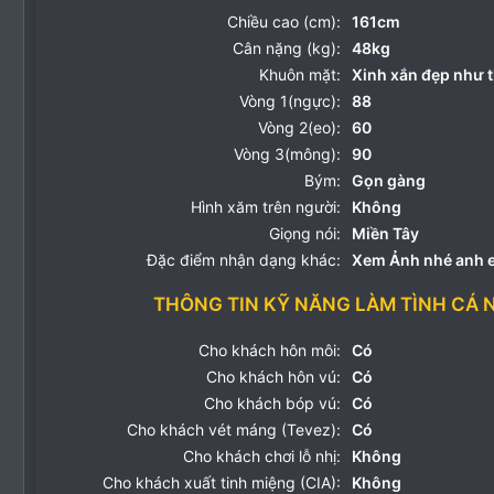
Chiều cao (cm):
161cm
Cân nặng (kg):
48kg
Khuôn mặt:
Xinh xắn đẹp như t
Vòng 1(ngực):
88
Vòng 2(eo):
60
Vòng 3(mông):
90
Bým:
Gọn gàng
Hình xăm trên người:
Không
Giọng nói:
Miền Tây
Đặc điểm nhận dạng khác:
Xem Ảnh nhé anh 
THÔNG TIN KỸ NĂNG LÀM TÌNH CÁ 
Cho khách hôn môi:
Có
Cho khách hôn vú:
Có
Cho khách bóp vú:
Có
Cho khách vét máng (Tevez):
Có
Cho khách chơi lỗ nhị:
Không
Cho khách xuất tinh miệng (CIA):
Không