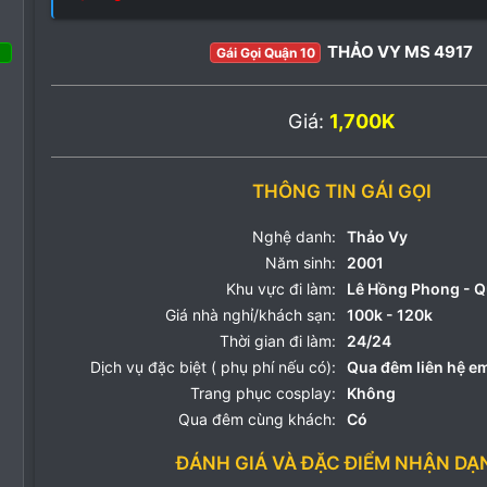
THẢO VY MS 4917
Gái Gọi Quận 10
 Tháng ba 2022
99
Giá:
1,700K
90
28
THÔNG TIN GÁI GỌI
Nghệ danh:
Thảo Vy
Năm sinh:
2001
Khu vực đi làm:
Lê Hồng Phong - Q
Giá nhà nghỉ/khách sạn:
100k - 120k
Thời gian đi làm:
24/24
Dịch vụ đặc biệt ( phụ phí nếu có):
Qua đêm liên hệ e
Trang phục cosplay:
Không
Qua đêm cùng khách:
Có
ĐÁNH GIÁ VÀ ĐẶC ĐIỂM NHẬN DẠ