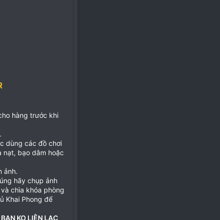
R
 cho hàng trước khi
.
ặc dùng các đồ chơi
ọa nạt, bạo dâm hoặc
h ảnh.
đúng hãy chụp ảnh
 và chìa khóa phòng
hủ Khai Phong để
 BẠN KO LIÊN LẠC