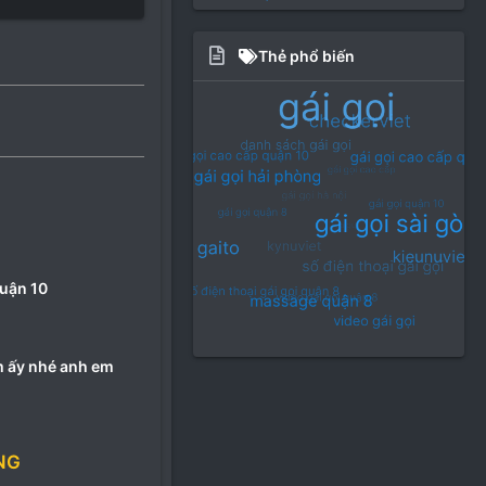
Thẻ phổ biến
uận 10
m ấy nhé anh em
NG