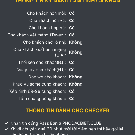
THÔNG TIN KỸ NĂNG LÀM TÌNH CÁ NHÂN
Cho khách hôn môi:
Có
Cho khách hôn vú:
Có
Cho khách bóp vú:
Có
Cho khách vét máng (Tevez):
Có
Cho khách chơi lỗ nhị:
Không
Cho khách xuất tinh miệng
Không
(CIA):
Thổi kèn cho khách(BJ):
Có
Quay tay cho khách(HJ):
Có
Dọn wc cho khách:
Không
Phục vụ some cùng khách:
Không
Xếp hình 69-96 cùng khách:
Có
Tắm chung cùng khách:
Có
THÔNG TIN DÀNH CHO CHECKER
Nhắn tin đúng Pass Bạn a PHODACBIET.CLUB
Khi di chuyển quá 30 phút mới tới điểm hẹn thì hãy gọi lại
cho hàng trước khi lấy phòng