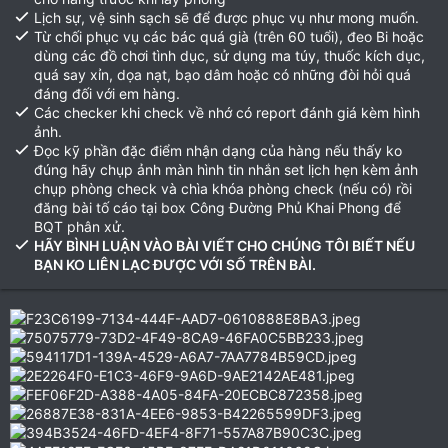
Lịch sự, vệ sinh sạch sẽ để được phục vụ như mong muốn.
Từ chối phục vụ các bác quá già (trên 60 tuổi), đeo Bi hoặc
dùng các đồ chơi tình dục, sử dụng ma túy, thuốc kích dục,
quá say xỉn, dọa nạt, bạo dâm hoặc có những đòi hỏi quá
đáng đối với em hàng.
Các checker khi check về nhớ có report đánh giá kèm hình
ảnh.
Đọc kỹ phần đặc điểm nhận dạng của hàng nếu thấy ko
đúng hãy chụp ảnh màn hình tin nhắn set lịch hẹn kèm ảnh
chụp phòng check và chìa khóa phòng check (nếu có) rồi
đăng bài tố cáo tại box Công Đường Phủ Khai Phong để
BQT phân xử.
HÃY BÌNH LUẬN VÀO BÀI VIẾT CHO CHÚNG TÔI BIẾT NẾU
BẠN KO LIÊN LẠC ĐƯỢC VỚI SỐ TRÊN BÀI.