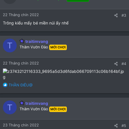
22 Tháng chín 2022
#3
Trông kiểu mấy bé miền núi ấy nhể
traitimvang
T
Thăm Vườn Đào
MỚI CHƠI
22 Tháng chín 2022
#4
R
THẦN ĐIÊU@
e
a
c
traitimvang
T
t
Thăm Vườn Đào
MỚI CHƠI
i
o
n
23 Tháng chín 2022
#5
s