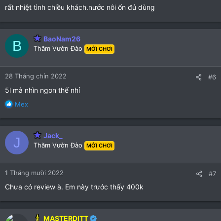
:
rất nhiệt tình chiều khách.nước nôi ổn đủ dùng
BaoNam26
B
Thăm Vườn Đào
MỚI CHƠI
28 Tháng chín 2022
#6
5l mà nhìn ngon thế nhỉ
R
Mex
e
a
c
Jack_
J
t
Thăm Vườn Đào
MỚI CHƠI
i
o
n
1 Tháng mười 2022
#7
s
:
Chưa có review à. Em này trước thấy 400k
MASTERDITT