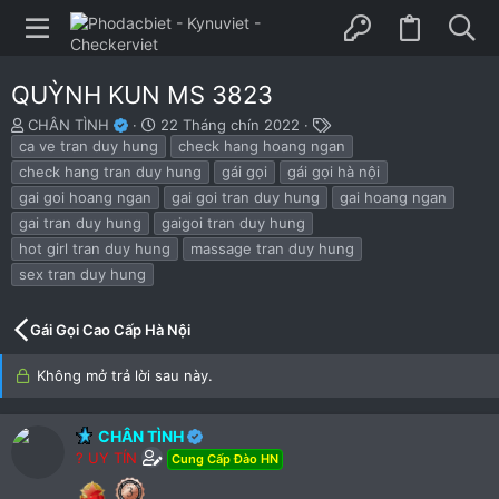
QUỲNH KUN MS 3823
B
N
T
CHÂN TÌNH
22 Tháng chín 2022
ắ
g
h
ca ve tran duy hung
check hang hoang ngan
t
à
ẻ
check hang tran duy hung
gái gọi
gái gọi hà nội
đ
y
gai goi hoang ngan
gai goi tran duy hung
gai hoang ngan
ầ
b
gai tran duy hung
gaigoi tran duy hung
u
ắ
t
hot girl tran duy hung
massage tran duy hung
đ
sex tran duy hung
ầ
u
Gái Gọi Cao Cấp Hà Nội
Không mở trả lời sau này.
CHÂN TÌNH
? UY TÍN
Cung Cấp Đào HN