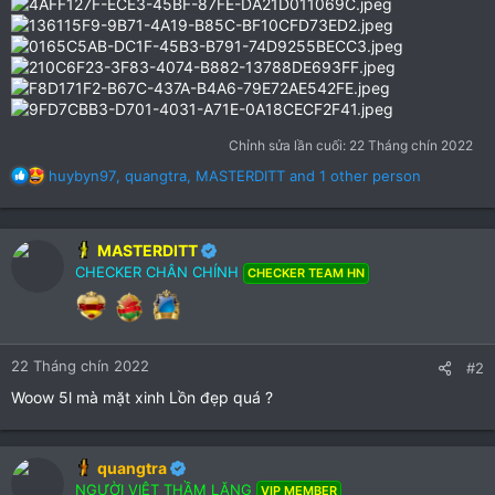
Chỉnh sửa lần cuối:
22 Tháng chín 2022
R
huybyn97
,
quangtra
,
MASTERDITT
and 1 other person
e
a
c
MASTERDITT
t
CHECKER CHÂN CHÍNH
i
CHECKER TEAM HN
o
n
s
:
22 Tháng chín 2022
#2
Woow 5l mà mặt xinh Lồn đẹp quá ?
quangtra
NGƯỜI VIỆT THẦM LẶNG
VIP MEMBER