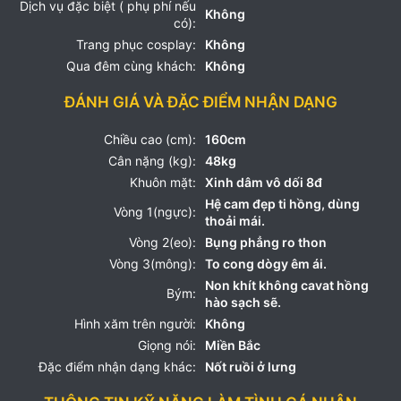
Dịch vụ đặc biệt ( phụ phí nếu
Không
có):
Trang phục cosplay:
Không
Qua đêm cùng khách:
Không
ĐÁNH GIÁ VÀ ĐẶC ĐIỂM NHẬN DẠNG
Chiều cao (cm):
160cm
Cân nặng (kg):
48kg
Khuôn mặt:
Xinh dâm vô dối 8đ
Hệ cam đẹp ti hồng, dùng
Vòng 1(ngực):
thoải mái.
Vòng 2(eo):
Bụng phẳng ro thon
Vòng 3(mông):
To cong dògy êm ái.
Non khít không cavat hồng
Bým:
hào sạch sẽ.
Hình xăm trên người:
Không
Giọng nói:
Miền Bắc
Đặc điểm nhận dạng khác:
Nốt ruồi ở lưng