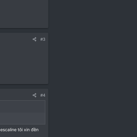
#3
#4
scaline tôi xin đền