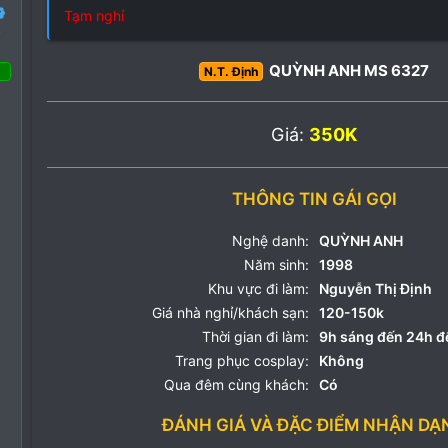
Tạm nghỉ
o
QUỲNH ANH MS 6327
N.T. Định
Tháng tư 2022
Giá:
350K
24
16
THÔNG TIN GÁI GỌI
3
Nghệ danh:
QUỲNH ANH
Năm sinh:
1998
Khu vực đi làm:
Nguyễn Thị Định
Giá nhà nghỉ/khách sạn:
120-150k
Thời gian đi làm:
9h sáng đến 24h 
Trang phục cosplay:
Không
Qua đêm cùng khách:
Có
ĐÁNH GIÁ VÀ ĐẶC ĐIỂM NHẬN DẠ