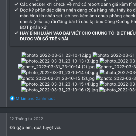
Các checker khi check về nhớ có report đánh giá kèm hìn
Đọc kỹ phần đặc điểm nhận dạng của hàng nếu thấy ko 
màn hình tin nhắn set lịch hẹn kèm ảnh chụp phòng check
check (nếu có) rồi đăng bài tố cáo tại box Công Đường P
BQT phân xử.
HÃY BÌNH LUẬN VÀO BÀI VIẾT CHO CHÚNG TÔI BIẾT NẾU
ĐƯỢC VỚI SỐ TRÊN BÀI.
R
Mrkin
and
Xanhmuot
e
a
c
12 Tháng tư 2022
t
i
Đã gặp em, quá tuyệt vời.
o