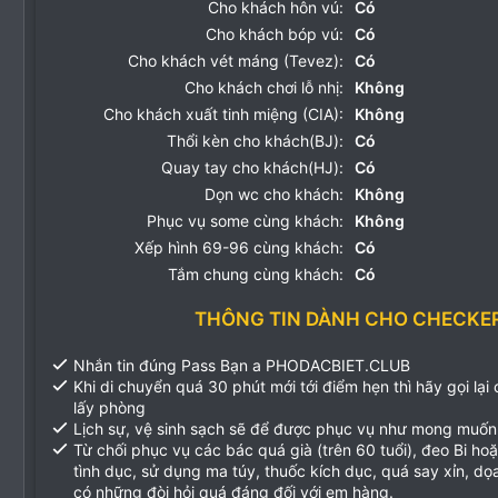
Cho khách hôn vú:
Có
Cho khách bóp vú:
Có
Cho khách vét máng (Tevez):
Có
Cho khách chơi lỗ nhị:
Không
Cho khách xuất tinh miệng (CIA):
Không
Thổi kèn cho khách(BJ):
Có
Quay tay cho khách(HJ):
Có
Dọn wc cho khách:
Không
Phục vụ some cùng khách:
Không
Xếp hình 69-96 cùng khách:
Có
Tắm chung cùng khách:
Có
THÔNG TIN DÀNH CHO CHECKE
Nhắn tin đúng Pass Bạn a PHODACBIET.CLUB
Khi di chuyển quá 30 phút mới tới điểm hẹn thì hãy gọi lại
lấy phòng
Lịch sự, vệ sinh sạch sẽ để được phục vụ như mong muốn
Từ chối phục vụ các bác quá già (trên 60 tuổi), đeo Bi ho
tình dục, sử dụng ma túy, thuốc kích dục, quá say xỉn, d
có những đòi hỏi quá đáng đối với em hàng.