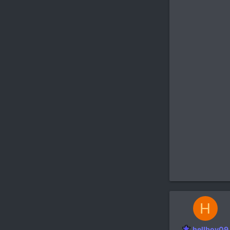
H
hellboy09