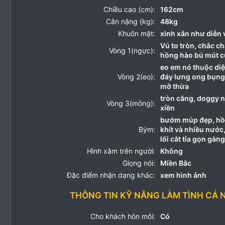
Chiều cao (cm):
162cm
Cân nặng (kg):
48kg
Khuôn mặt:
xinh xắn như diễn 
Vú to tròn, chắc c
Vòng 1(ngực):
hồng hào bú mút c
eo em nó thuộc diệ
Vòng 2(eo):
đáy lưng ong bụng 
mỡ thừa
tròn căng, doggy 
Vòng 3(mông):
xiền
bướm múp đẹp, hồ
Bým:
khít và nhiều nước
lối cắt tỉa gọn gàn
Hình xăm trên người:
Không
Giọng nói:
Miền Bắc
Đặc điểm nhận dạng khác:
xem hình ảnh
THÔNG TIN KỸ NĂNG LÀM TÌNH CÁ 
Cho khách hôn môi:
Có