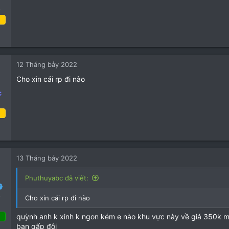
n
o
s
:
 tư 2022
1
0
12 Tháng bảy 2022
1
Cho xin cái rp đi nào
c
o
g sáu 2022
6
1
13 Tháng bảy 2022
3
Phuthuyabc đã viết:
o
Cho xin cái rp đi nào
quỳnh anh k xinh k ngon kém e nào khu vực này về giá 350k me
bạn gấp đôi