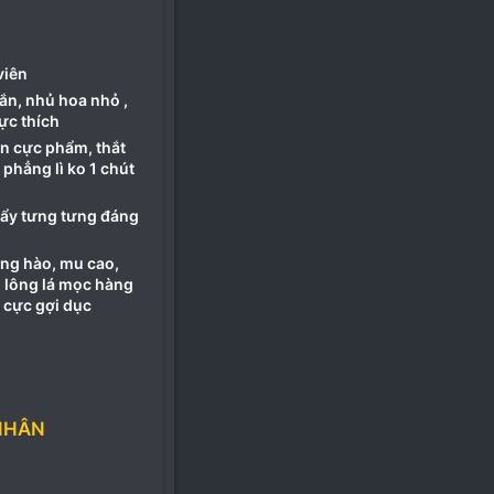
viên
hắn, nhủ hoa nhỏ ,
ực thích
n cực phẩm, thắt
phẳng lì ko 1 chút
nẩy tưng tưng đáng
ng hào, mu cao,
, lông lá mọc hàng
g cực gợi dục
NHÂN