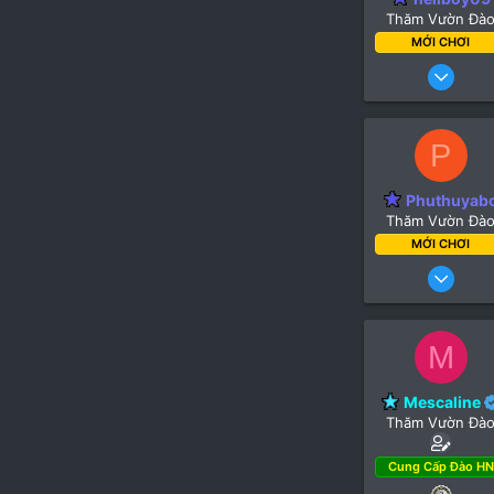
Thăm Vườn Đà
MỚI CHƠI
11 Tháng
P
Phuthuyab
Thăm Vườn Đà
MỚI CHƠI
30 Thán
M
Mescaline
Thăm Vườn Đà
Cung Cấp Đào HN