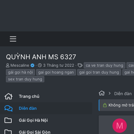
QUỲNH ANH MS 6327
B
N
T
Mescaline
3 Tháng tư 2022
ca ve tran duy hung
ca
ắ
g
h
gái gọi hà nội
gai goi hoang ngan
gai goi tran duy hung
gai 
t
à
ẻ
sex tran duy hung
đ
y
ầ
b
u
ắ
Diễn đàn
Trang chủ
t
đ
Không mở trả 
ầ
Diễn đàn
u
Gái Gọi Hà Nội
M
Gái Gọi Sài Gòn