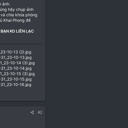
h ảnh.
đúng hãy chụp ảnh
 và chìa khóa phòng
hủ Khai Phong để
 BẠN KO LIÊN LẠC
#2