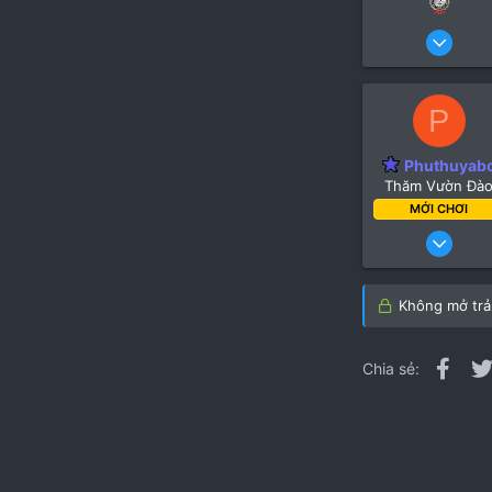
3 
P
Phuthuyab
Thăm Vườn Đà
MỚI CHƠI
30 Thán
Không mở trả 
Fac
Chia sẻ: