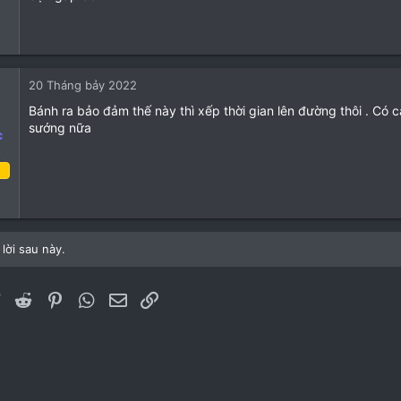
Tháng tư 2022
24
16
20 Tháng bảy 2022
3
Bánh ra bảo đảm thế này thì xếp thời gian lên đường thôi . Có cá
sướng nữa
c
o
g sáu 2022
6
1
lời sau này.
3
ebook
Twitter
Reddit
Pinterest
WhatsApp
Email
Link