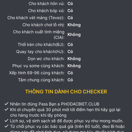
Cho khách hôn vú:
Có
Cho khách bóp vú:
Có
Cho khách vét máng (Tevez):
Có
Cho khách chơi lỗ nhị:
Không
Cho khách xuất tinh miệng
Không
(CIA):
Thổi kèn cho khách(BJ):
Có
Quay tay cho khách(HJ):
Có
Dọn wc cho khách:
Không
Phục vụ some cùng khách:
Không
Xếp hình 69-96 cùng khách:
Có
Tắm chung cùng khách:
Có
THÔNG TIN DÀNH CHO CHECKER
Nhắn tin đúng Pass Bạn a PHODACBIET.CLUB
Khi di chuyển quá 30 phút mới tới điểm hẹn thì hãy gọi lại
cho hàng trước khi lấy phòng
Lịch sự, vệ sinh sạch sẽ để được phục vụ như mong muốn.
Từ chối phục vụ các bác quá già (trên 60 tuổi), đeo Bi hoặc
dùng các đồ chơi tình dục, sử dụng ma túy, thuốc kích dục,