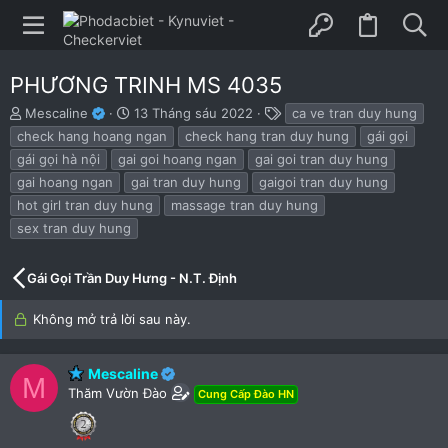
PHƯƠNG TRINH MS 4035
B
N
T
Mescaline
13 Tháng sáu 2022
ca ve tran duy hung
ắ
g
h
check hang hoang ngan
check hang tran duy hung
gái gọi
t
à
ẻ
gái gọi hà nội
gai goi hoang ngan
gai goi tran duy hung
đ
y
gai hoang ngan
gai tran duy hung
gaigoi tran duy hung
ầ
b
u
ắ
hot girl tran duy hung
massage tran duy hung
t
sex tran duy hung
đ
ầ
u
Gái Gọi Trần Duy Hưng - N.T. Định
Không mở trả lời sau này.
Mescaline
M
Thăm Vườn Đào
Cung Cấp Đào HN