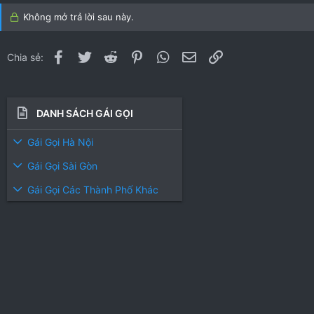
0
0
Không mở trả lời sau này.
0
0
s
s
t
t
Facebook
Twitter
Reddit
Pinterest
WhatsApp
Email
Link
Chia sẻ:
a
a
r
r
(
(
s
s
DANH SÁCH GÁI GỌI
)
)
Gái Gọi Hà Nội
Gái Gọi Sài Gòn
Gái Gọi Các Thành Phố Khác