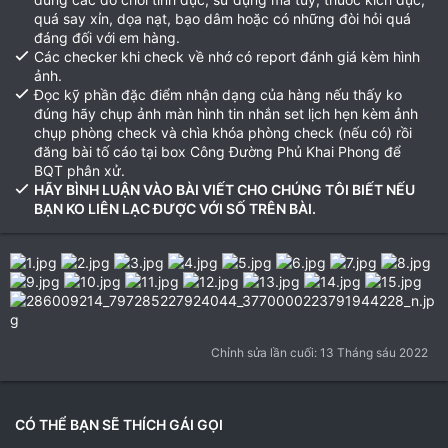
quá say xỉn, dọa nạt, bạo dâm hoặc có những đòi hỏi quá
đáng đối với em hàng.
Các checker khi check về nhớ có report đánh giá kèm hình
ảnh.
Đọc kỹ phần đặc điểm nhận dạng của hàng nếu thấy ko
đúng hãy chụp ảnh màn hình tin nhắn set lịch hẹn kèm ảnh
chụp phòng check và chìa khóa phòng check (nếu có) rồi
đăng bài tố cáo tại box Công Đường Phủ Khai Phong để
BQT phân xử.
HÃY BÌNH LUẬN VÀO BÀI VIẾT CHO CHÚNG TÔI BIẾT NẾU
BẠN KO LIÊN LẠC ĐƯỢC VỚI SỐ TRÊN BÀI.
Chỉnh sửa lần cuối:
13 Tháng sáu 2022
CÓ THỂ BẠN SẼ THÍCH GÁI GỌI