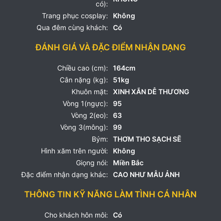
có):
Trang phục cosplay:
Không
Qua đêm cùng khách:
Có
ĐÁNH GIÁ VÀ ĐẶC ĐIỂM NHẬN DẠNG
Chiều cao (cm):
164cm
Cân nặng (kg):
51kg
Khuôn mặt:
XINH XẮN DỄ THƯƠNG
Vòng 1(ngực):
95
Vòng 2(eo):
63
Vòng 3(mông):
99
Bým:
THƠM THO SẠCH SẼ
Hình xăm trên người:
Không
Giọng nói:
Miền Bắc
Đặc điểm nhận dạng khác:
CAO NHƯ MẪU ẢNH
THÔNG TIN KỸ NĂNG LÀM TÌNH CÁ NHÂN
Cho khách hôn môi:
Có