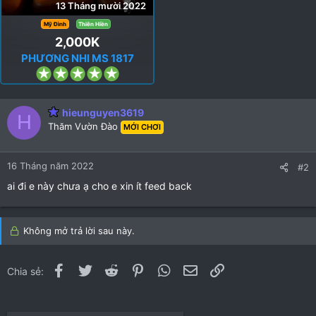
13 Tháng mười 2022
Mỹ Đình
Thiên Hiền
2,000K
PHƯƠNG NHI MS 1817
5
.
0
hieunguyen3619
0
H
Thăm Vườn Đào
MỚI CHƠI
s
t
a
16 Tháng năm 2022
#2
r
ai đi e này chưa ạ cho e xin ít feed back
(
s
)
Không mở trả lời sau này.
Facebook
Twitter
Reddit
Pinterest
WhatsApp
Email
Link
Chia sẻ: