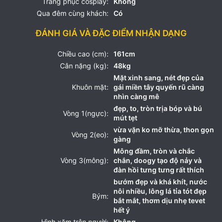
Trang phục cosplay:
Không
Qua đêm cùng khách:
Có
ĐÁNH GIÁ VÀ ĐẶC ĐIỂM NHẬN DẠNG
Chiều cao (cm):
161cm
Cân nặng (kg):
48kg
Mặt xinh sang, nét đẹp của
Khuôn mặt:
gái miền tây quyến rũ càng
nhìn càng mê
đẹp, to, tròn trịa bóp và bú
Vòng 1(ngực):
mút tẹt
vừa vặn ko mỡ thừa, thon gọn
Vòng 2(eo):
gàng
Mông đầm, tròn và chắc
Vòng 3(mông):
chắn, doogy tạo độ nảy và
đàn hồi tưng tưng rất thích
bướm đẹp và khá khít, nước
nôi nhiều, lông lá tỉa tót đẹp
Bým:
bắt mắt, thơm dịu nhẹ tevet
hết ý
Hình xăm trên người:
Không