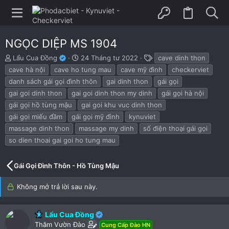
NGỌC DIỆP MS 1904
B
N
T
Lẩu Cua Đồng
24 Tháng tư 2022
cave dinh thon
ắ
g
h
cave hà nội
cave ho tung mau
cave mỹ đình
checkerviet
t
à
ẻ
danh sách gái gọi đình thôn
gai dinh thon
gái gọi
đ
y
gai goi dinh thon
gai goi dinh thon my dinh
gái gọi hà nội
ầ
b
u
ắ
gái gọi hồ tùng mậu
gai goi khu vuc dinh thon
t
gái gọi miếu đầm
gái gọi mỹ đình
kynuviet
đ
massage dinh thon
massage my dinh
số điện thoại gái gọi
ầ
u
so dien thoai gai goi ho tung mau
Gái Gọi Đình Thôn - Hồ Tùng Mậu
Không mở trả lời sau này.
Lẩu Cua Đồng
Thăm Vườn Đào
Cung Cấp Đào HN