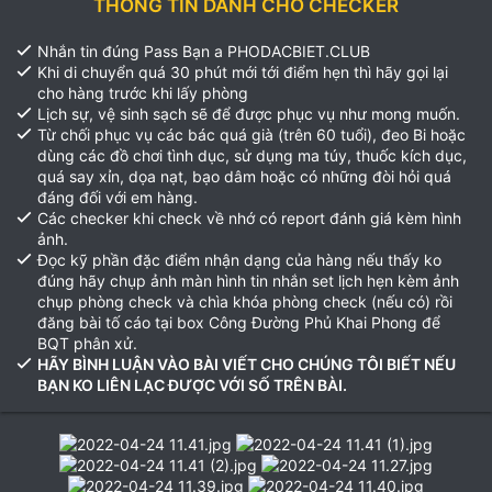
THÔNG TIN DÀNH CHO CHECKER
Nhắn tin đúng Pass Bạn a PHODACBIET.CLUB
Khi di chuyển quá 30 phút mới tới điểm hẹn thì hãy gọi lại
cho hàng trước khi lấy phòng
Lịch sự, vệ sinh sạch sẽ để được phục vụ như mong muốn.
Từ chối phục vụ các bác quá già (trên 60 tuổi), đeo Bi hoặc
dùng các đồ chơi tình dục, sử dụng ma túy, thuốc kích dục,
quá say xỉn, dọa nạt, bạo dâm hoặc có những đòi hỏi quá
đáng đối với em hàng.
Các checker khi check về nhớ có report đánh giá kèm hình
ảnh.
Đọc kỹ phần đặc điểm nhận dạng của hàng nếu thấy ko
đúng hãy chụp ảnh màn hình tin nhắn set lịch hẹn kèm ảnh
chụp phòng check và chìa khóa phòng check (nếu có) rồi
đăng bài tố cáo tại box Công Đường Phủ Khai Phong để
BQT phân xử.
HÃY BÌNH LUẬN VÀO BÀI VIẾT CHO CHÚNG TÔI BIẾT NẾU
BẠN KO LIÊN LẠC ĐƯỢC VỚI SỐ TRÊN BÀI.