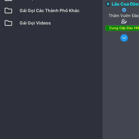
Lẩu Cua Đồ
Gái Gọi Các Thành Phố Khác
Thăm Vườn Đà
Gái Gọi Videos
Cung Cấp Đào HN
24