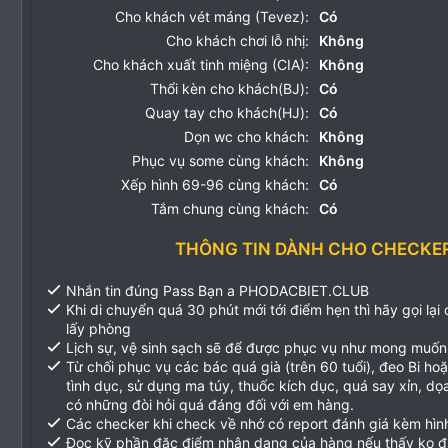
Cho khách vét máng (Tevez):
Có
Cho khách chơi lỗ nhị:
Không
Cho khách xuất tinh miệng (CIA):
Không
Thổi kèn cho khách(BJ):
Có
Quay tay cho khách(HJ):
Có
Dọn wc cho khách:
Không
Phục vụ some cùng khách:
Không
Xếp hình 69-96 cùng khách:
Có
Tắm chung cùng khách:
Có
THÔNG TIN DÀNH CHO CHECKE
Nhắn tin đúng Pass Bạn a PHODACBIET.CLUB
Khi di chuyển quá 30 phút mới tới điểm hẹn thì hãy gọi lại
lấy phòng
Lịch sự, vệ sinh sạch sẽ để được phục vụ như mong muốn
Từ chối phục vụ các bác quá già (trên 60 tuổi), đeo Bi ho
tình dục, sử dụng ma túy, thuốc kích dục, quá say xỉn, d
có những đòi hỏi quá đáng đối với em hàng.
Các checker khi check về nhớ có report đánh giá kèm hìn
Đọc kỹ phần đặc điểm nhận dạng của hàng nếu thấy ko 