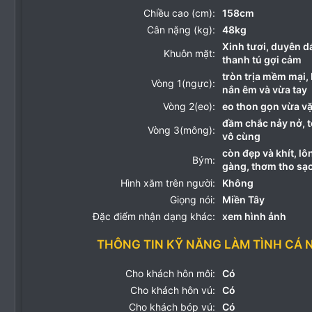
Chiều cao (cm):
158cm
Cân nặng (kg):
48kg
Xinh tươi, duyên d
Khuôn mặt:
thanh tú gợi cảm
tròn trịa mềm mại,
Vòng 1(ngực):
nắn êm và vừa tay
Vòng 2(eo):
eo thon gọn vừa v
đầm chắc nảy nở, t
Vòng 3(mông):
vô cùng
còn đẹp và khít, lôn
Bým:
gàng, thơm tho sạc
Hình xăm trên người:
Không
Giọng nói:
Miền Tây
Đặc điểm nhận dạng khác:
xem hình ảnh
THÔNG TIN KỸ NĂNG LÀM TÌNH CÁ 
Cho khách hôn môi:
Có
Cho khách hôn vú:
Có
Cho khách bóp vú:
Có