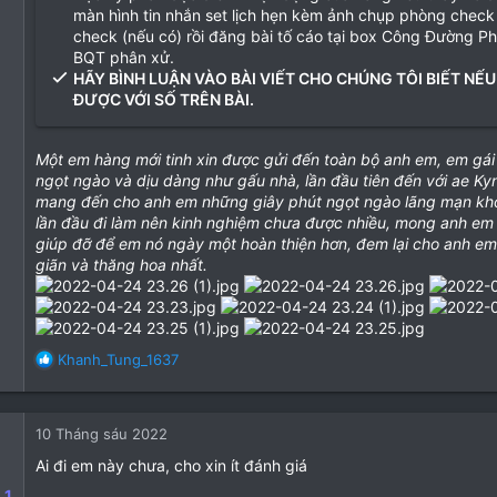
màn hình tin nhắn set lịch hẹn kèm ảnh chụp phòng check
check (nếu có) rồi đăng bài tố cáo tại box Công Đường P
BQT phân xử.
HÃY BÌNH LUẬN VÀO BÀI VIẾT CHO CHÚNG TÔI BIẾT NẾU
ĐƯỢC VỚI SỐ TRÊN BÀI.
Một em hàng mới tinh xin được gửi đến toàn bộ anh em, em gá
ngọt ngào và dịu dàng như gấu nhà, lần đầu tiên đến với ae Ky
mang đến cho anh em những giây phút ngọt ngào lãng mạn khó
lần đầu đi làm nên kinh nghiệm chưa được nhiều, mong anh em t
giúp đỡ để em nó ngày một hoàn thiện hơn, đem lại cho anh em
giãn và thăng hoa nhất.
R
Khanh_Tung_1637
e
a
c
10 Tháng sáu 2022
t
i
Ai đi em này chưa, cho xin ít đánh giá
o
_1