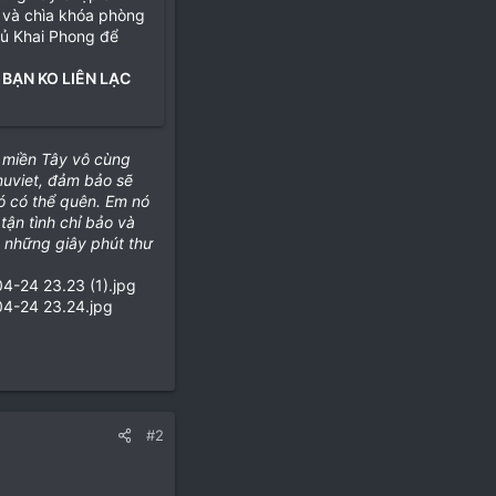
 và chìa khóa phòng
hủ Khai Phong để
 BẠN KO LIÊN LẠC
i miền Tây vô cùng
nuviet, đảm bảo sẽ
 có thể quên. Em nó
ận tình chỉ bảo và
 những giây phút thư
#2