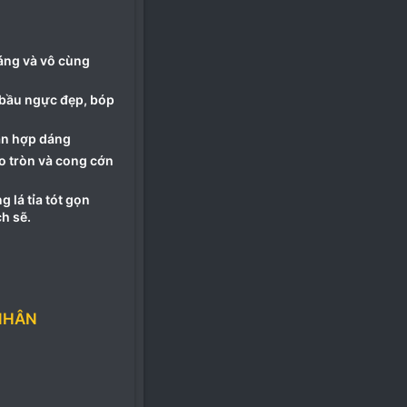
áng và vô cùng
 bầu ngực đẹp, bóp
ặn hợp dáng
o tròn và cong cớn
g lá tỉa tót gọn
h sẽ.
NHÂN