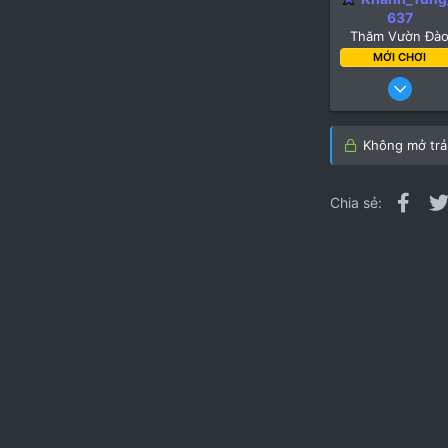
637
Thăm Vườn Đà
MỚI CHƠI
10 Tháng s
Không mở trả 
Fac
Chia sẻ: