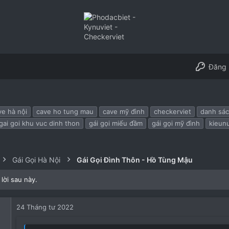
Đăng 
ve hà nội
cave ho tung mau
cave mỹ đình
checkerviet
danh sác
gai goi khu vuc dinh thon
gái gọi miếu đầm
gái gọi mỹ đình
kieunu
Gái Gọi Hà Nội
Gái Gọi Đình Thôn - Hồ Tùng Mậu
lời sau này.
24 Tháng tư 2022