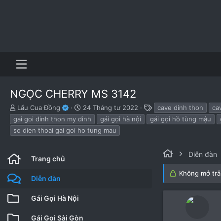
NGỌC CHERRY MS 3142
B
N
T
Lẩu Cua Đồng
24 Tháng tư 2022
cave dinh thon
ca
ắ
g
h
gai goi dinh thon my dinh
gái gọi hà nội
gái gọi hồ tùng mậu
t
à
ẻ
so dien thoai gai goi ho tung mau
đ
y
ầ
b
u
ắ
Diễn đàn
Trang chủ
t
đ
Không mở trả 
ầ
Diễn đàn
u
Gái Gọi Hà Nội
Gái Gọi Sài Gòn