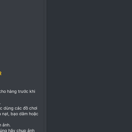
R
 cho hàng trước khi
.
ặc dùng các đồ chơi
ọa nạt, bạo dâm hoặc
h ảnh.
đúng hãy chụp ảnh