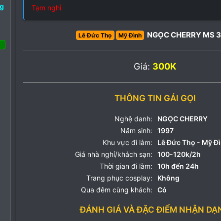
ng
Tạm nghỉ
o
NGỌC CHERRY MS 3
Lê Đức Thọ
Mỹ Đình
 Tháng tư 2022
Giá:
300K
17
6
1
THÔNG TIN GÁI GỌI
Nghệ danh:
NGỌC CHERRY
Năm sinh:
1997
Khu vực đi làm:
Lê Đức Thọ - Mỹ Đ
Giá nhà nghỉ/khách sạn:
100-120k/2h
Thời gian đi làm:
10h đến 24h
Trang phục cosplay:
Không
Qua đêm cùng khách:
Có
ĐÁNH GIÁ VÀ ĐẶC ĐIỂM NHẬN DẠ