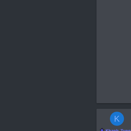
K
Khanh_Tung