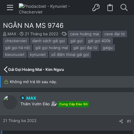
NGÂN NA MS 9746
B
N
T
MAX
21 Tháng ba 2022
cave hoàng mai
cave đại từ
ắ
g
h
checkerviet
danh sách gái gọi
gái gọi
gái gọi 400k
t
à
ẻ
gái gọi hà nội
gái gọi hoàng mai
gái gọi đại từ
gaigu
đ
y
kieunuviet
kynuviet
số điện thoại gái gọi
ầ
b
u
ắ
t
Gái Gọi Hoàng Mai - Kim Ngưu
đ
ầ
Không mở trả lời sau này.
u
MAX
Thăm Vườn Đào
Cung Cấp Đào SG
21 Tháng ba 2022
#1