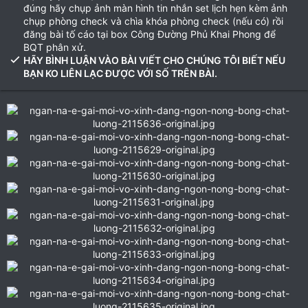
đúng hãy chụp ảnh màn hình tin nhắn set lịch hẹn kèm ảnh
chụp phòng check và chìa khóa phòng check (nếu có) rồi
đăng bài tố cáo tại box Công Đường Phủ Khai Phong để
BQT phân xử.
HÃY BÌNH LUẬN VÀO BÀI VIẾT CHO CHÚNG TÔI BIẾT NẾU
BẠN KO LIÊN LẠC ĐƯỢC VỚI SỐ TRÊN BÀI.