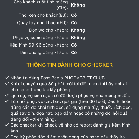
Cho khách xuất tinh miệng
Không
(CIA):
Thổi kèn cho khách(BJ):
Có
Quay tay cho khách(HJ):
Có
Dọn wc cho khách:
Không
Phục vụ some cùng khách:
Không
Xếp hình 69-96 cùng khách:
Có
Tắm chung cùng khách:
Có
THÔNG TIN DÀNH CHO CHECKER
Nhắn tin đúng Pass Bạn a PHODACBIET.CLUB
Khi di chuyển quá 30 phút mới tới điểm hẹn thì hãy gọi lại
cho hàng trước khi lấy phòng
Lịch sự, vệ sinh sạch sẽ để được phục vụ như mong muốn.
Từ chối phục vụ các bác quá già (trên 60 tuổi), đeo Bi hoặc
dùng các đồ chơi tình dục, sử dụng ma túy, thuốc kích dục,
quá say xỉn, dọa nạt, bạo dâm hoặc có những đòi hỏi quá
đáng đối với em hàng.
Các checker khi check về nhớ có report đánh giá kèm hình
ảnh.
Đọc kỹ phần đặc điểm nhận dạng của hàng nếu thấy ko