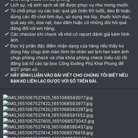
Lịch sự, vệ sinh sạch sẽ để được phục vụ như mong muốn.
Từ chối phục vụ các bác quá già (trên 60 tuổi), đeo Bi hoặc
dùng các đồ chơi tình dục, sử dụng ma túy, thuốc kích dục,
quá say xỉn, dọa nạt, bạo dâm hoặc có những đòi hỏi quá
đáng đối với em hàng.
Các checker khi check về nhớ có report đánh giá kèm hình
ảnh.
Đọc kỹ phần đặc điểm nhận dạng của hàng nếu thấy ko
đúng hãy chụp ảnh màn hình tin nhắn set lịch hẹn kèm ảnh
chụp phòng check và chìa khóa phòng check (nếu có) rồi
đăng bài tố cáo tại box Công Đường Phủ Khai Phong để
BQT phân xử.
HÃY BÌNH LUẬN VÀO BÀI VIẾT CHO CHÚNG TÔI BIẾT NẾU
BẠN KO LIÊN LẠC ĐƯỢC VỚI SỐ TRÊN BÀI.