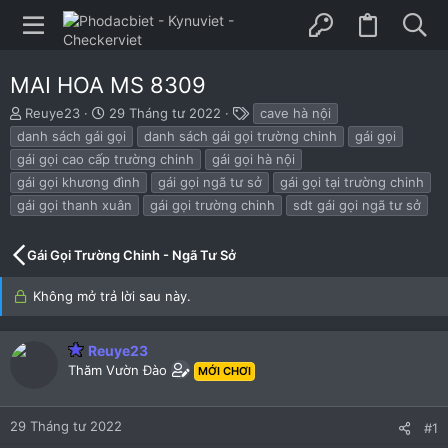
MAI HOA MS 8309
B
N
T
Reuye23
29 Tháng tư 2022
cave hà nội
ắ
g
h
danh sách gái gọi
danh sách gái gọi trường chinh
gái gọi
t
à
ẻ
gái gọi cao cấp trường chinh
gái gọi hà nội
đ
y
gái gọi khương đình
gái gọi ngã tư sở
gái gọi tại trường chinh
ầ
b
u
ắ
gái gọi thanh xuân
gái gọi trường chinh
sdt gái gọi ngã tư sở
t
đ
Gái Gọi Trường Chinh - Ngã Tư Sở
ầ
u
Không mở trả lời sau này.
Reuye23
Thăm Vườn Đào
MỚI CHƠI
29 Tháng tư 2022
#1