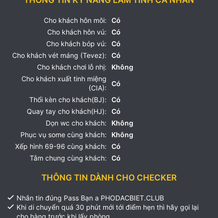
THÔNG TIN KỸ NĂNG LÀM TÌNH CÁ NHÂN
Cho khách hôn môi:
Có
Cho khách hôn vú:
Có
Cho khách bóp vú:
Có
Cho khách vét máng (Tevez):
Có
Cho khách chơi lỗ nhị:
Không
Cho khách xuất tinh miệng
Có
(CIA):
Thổi kèn cho khách(BJ):
Có
Quay tay cho khách(HJ):
Có
Dọn wc cho khách:
Không
Phục vụ some cùng khách:
Không
Xếp hình 69-96 cùng khách:
Có
Tắm chung cùng khách:
Có
THÔNG TIN DÀNH CHO CHECKER
Nhắn tin đúng Pass Bạn a PHODACBIET.CLUB
Khi di chuyển quá 30 phút mới tới điểm hẹn thì hãy gọi lại
cho hàng trước khi lấy phòng