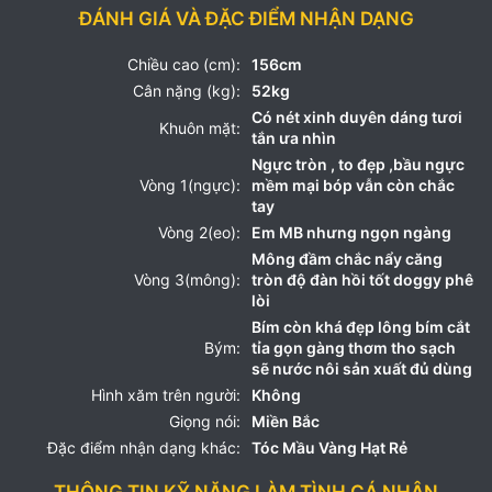
ĐÁNH GIÁ VÀ ĐẶC ĐIỂM NHẬN DẠNG
Chiều cao (cm):
156cm
Cân nặng (kg):
52kg
Có nét xinh duyên dáng tươi
Khuôn mặt:
tắn ưa nhìn
Ngực tròn , to đẹp ,bầu ngực
Vòng 1(ngực):
mềm mại bóp vẫn còn chắc
tay
Vòng 2(eo):
Em MB nhưng ngọn ngàng
Mông đầm chắc nẩy căng
Vòng 3(mông):
tròn độ đàn hồi tốt doggy phê
lòi
Bím còn khá đẹp lông bím cắt
Bým:
tỉa gọn gàng thơm tho sạch
sẽ nước nôi sản xuất đủ dùng
Hình xăm trên người:
Không
Giọng nói:
Miền Bắc
Đặc điểm nhận dạng khác:
Tóc Mầu Vàng Hạt Rẻ