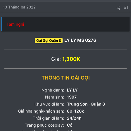
10 Tháng ba 2022
#1
Tạm nghỉ
LY LY MS 0276
Gái Gọi Quận 8
Giá:
1,300K
THÔNG TIN GÁI GỌI
Nghệ danh:
LY LY
Năm sinh:
1997
Khu vực đi làm:
Trung Sơn -Quận 8
Giá nhà nghỉ/khách sạn:
80-120k
Thời gian đi làm:
24/24h
Trang phục cosplay:
Có