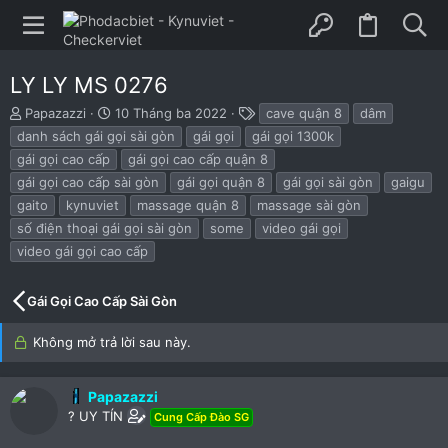
LY LY MS 0276
B
N
T
Papazazzi
10 Tháng ba 2022
cave quận 8
dâm
ắ
g
h
danh sách gái gọi sài gòn
gái gọi
gái gọi 1300k
t
à
ẻ
gái gọi cao cấp
gái gọi cao cấp quận 8
đ
y
gái gọi cao cấp sài gòn
gái gọi quận 8
gái gọi sài gòn
gaigu
ầ
b
u
ắ
gaito
kynuviet
massage quận 8
massage sài gòn
t
số điện thoại gái gọi sài gòn
some
video gái gọi
đ
video gái gọi cao cấp
ầ
u
Gái Gọi Cao Cấp Sài Gòn
Không mở trả lời sau này.
Papazazzi
? UY TÍN
Cung Cấp Đào SG