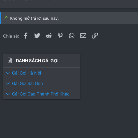
(
(
s
s
)
)
Không mở trả lời sau này.
Facebook
Twitter
Reddit
Pinterest
WhatsApp
Email
Link
Chia sẻ:
DANH SÁCH GÁI GỌI
Gái Gọi Hà Nội
Gái Gọi Sài Gòn
Gái Gọi Các Thành Phố Khác