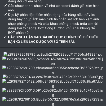
đáng đối với em hàng.
Các checker khi check về nhớ có report đánh giá kèm hình
ảnh.
Đọc kỹ phần đặc điểm nhận dạng của hàng nếu thấy ko
đúng hãy chụp ảnh màn hình tin nhắn set lịch hẹn kèm ảnh
chụp phòng check và chìa khóa phòng check (nếu có) rồi
đăng bài tố cáo tại box Công Đường Phủ Khai Phong để
BQT phân xử.
HÃY BÌNH LUẬN VÀO BÀI VIẾT CHO CHÚNG TÔI BIẾT NẾU
BẠN KO LIÊN LẠC ĐƯỢC VỚI SỐ TRÊN BÀI.