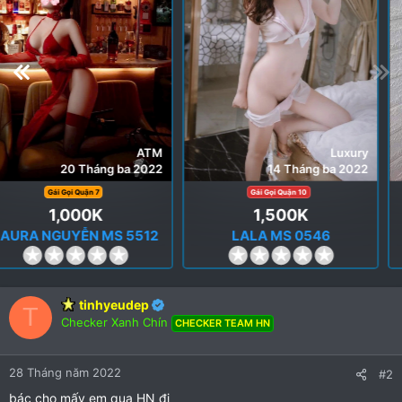
Luxury
Luxury
14 Tháng ba 2022
13 Tháng ba 2022
Gái Gọi Quận 10
Gái Gọi Quận 1
1,500K
1,600K
LALA MS 0546
LISA MS 5670
0
0
.
.
0
0
tinhyeudep
0
0
T
Checker Xanh Chín
CHECKER TEAM HN
s
s
t
t
a
a
28 Tháng năm 2022
#2
r
r
bác cho mấy em qua HN đi