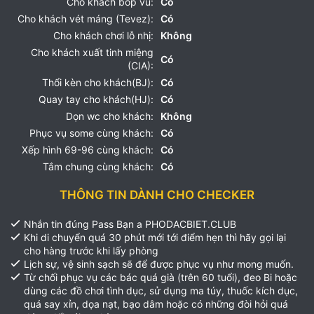
Cho khách bóp vú:
Có
Cho khách vét máng (Tevez):
Có
Cho khách chơi lỗ nhị:
Không
Cho khách xuất tinh miệng
Có
(CIA):
Thổi kèn cho khách(BJ):
Có
Quay tay cho khách(HJ):
Có
Dọn wc cho khách:
Không
Phục vụ some cùng khách:
Có
Xếp hình 69-96 cùng khách:
Có
Tắm chung cùng khách:
Có
THÔNG TIN DÀNH CHO CHECKER
Nhắn tin đúng Pass Bạn a PHODACBIET.CLUB
Khi di chuyển quá 30 phút mới tới điểm hẹn thì hãy gọi lại
cho hàng trước khi lấy phòng
Lịch sự, vệ sinh sạch sẽ để được phục vụ như mong muốn.
Từ chối phục vụ các bác quá già (trên 60 tuổi), đeo Bi hoặc
dùng các đồ chơi tình dục, sử dụng ma túy, thuốc kích dục,
quá say xỉn, dọa nạt, bạo dâm hoặc có những đòi hỏi quá