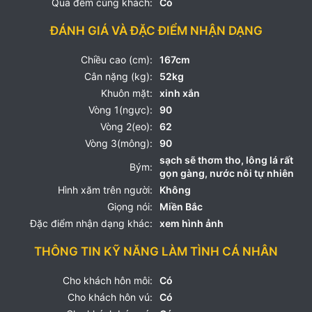
Qua đêm cùng khách:
Có
ĐÁNH GIÁ VÀ ĐẶC ĐIỂM NHẬN DẠNG
Chiều cao (cm):
167cm
Cân nặng (kg):
52kg
Khuôn mặt:
xinh xắn
Vòng 1(ngực):
90
Vòng 2(eo):
62
Vòng 3(mông):
90
sạch sẽ thơm tho, lông lá rất
Bým:
gọn gàng, nước nôi tự nhiên
Hình xăm trên người:
Không
Giọng nói:
Miền Bắc
Đặc điểm nhận dạng khác:
xem hình ảnh
THÔNG TIN KỸ NĂNG LÀM TÌNH CÁ NHÂN
Cho khách hôn môi:
Có
Cho khách hôn vú:
Có