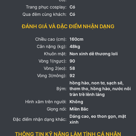
Trang phục cosplay:
Có
Qua đêm cùng khách:
Có
ĐÁNH GIÁ VÀ ĐẶC ĐIỂM NHẬN DẠNG
Chiều cao (cm):
160cm
Cân nặng (kg):
48kg
Khuôn mặt:
Non xinh dễ thương loli
Vòng 1(ngực):
90
Vòng 2(eo):
58
Vòng 3(mông):
92
hồng hào, non tơ, sạch sẽ,
Bým:
thơm tho, hồng hào, nước nôi
tràn trề lênh láng
Hình xăm trên người:
Không
Giọng nói:
Miền Bắc
Dáng cao, eo thon gọn, mặt
Đặc điểm nhận dạng khác:
xinh
THÔNG TIN KỸ NĂNG LÀM TÌNH CÁ NHÂN