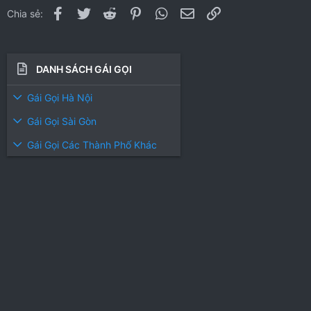
n
Facebook
Twitter
Reddit
Pinterest
WhatsApp
Email
Link
Chia sẻ:
s
:
DANH SÁCH GÁI GỌI
Gái Gọi Hà Nội
Gái Gọi Sài Gòn
Gái Gọi Các Thành Phố Khác