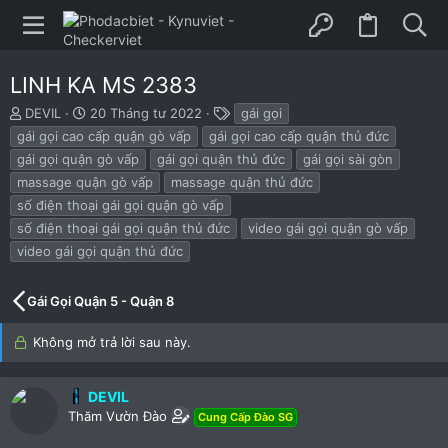
LINH KA MS 2383
B
N
T
DEVIL
20 Tháng tư 2022
gái gọi
ắ
g
h
gái gọi cao cấp quận gò vấp
gái gọi cao cấp quận thủ đức
t
à
ẻ
gái gọi quận gò vấp
gái gọi quận thủ đức
gái gọi sài gòn
đ
y
massage quận gò vấp
massage quận thủ đức
ầ
b
u
ắ
số điện thoại gái gọi quận gò vấp
t
số điện thoại gái gọi quận thủ đức
video gái gọi quận gò vấp
đ
video gái gọi quận thủ đức
ầ
u
Gái Gọi Quận 5 - Quận 8
Không mở trả lời sau này.
DEVIL
Thăm Vườn Đào
Cung Cấp Đào SG