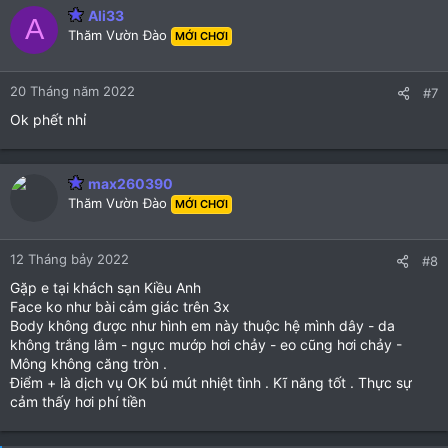
Ali33
A
Thăm Vườn Đào
MỚI CHƠI
20 Tháng năm 2022
#7
Ok phết nhỉ
max260390
Thăm Vườn Đào
MỚI CHƠI
12 Tháng bảy 2022
#8
Gặp e tại khách sạn Kiều Anh
Face ko như bài cảm giác trên 3x
Body không được như hình em này thuộc hệ mình dây - da
không trắng lắm - ngực mướp hơi chảy - eo cũng hơi chảy -
Mông không căng tròn .
Điểm + là dịch vụ OK bú mút nhiệt tình . Kĩ năng tốt . Thực sự
cảm thấy hơi phí tiền