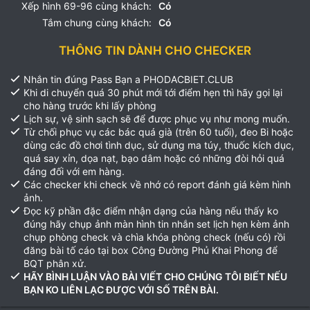
Xếp hình 69-96 cùng khách:
Có
Tắm chung cùng khách:
Có
THÔNG TIN DÀNH CHO CHECKER
Nhắn tin đúng Pass Bạn a PHODACBIET.CLUB
Khi di chuyển quá 30 phút mới tới điểm hẹn thì hãy gọi lại
cho hàng trước khi lấy phòng
Lịch sự, vệ sinh sạch sẽ để được phục vụ như mong muốn.
Từ chối phục vụ các bác quá già (trên 60 tuổi), đeo Bi hoặc
dùng các đồ chơi tình dục, sử dụng ma túy, thuốc kích dục,
quá say xỉn, dọa nạt, bạo dâm hoặc có những đòi hỏi quá
đáng đối với em hàng.
Các checker khi check về nhớ có report đánh giá kèm hình
ảnh.
Đọc kỹ phần đặc điểm nhận dạng của hàng nếu thấy ko
đúng hãy chụp ảnh màn hình tin nhắn set lịch hẹn kèm ảnh
chụp phòng check và chìa khóa phòng check (nếu có) rồi
đăng bài tố cáo tại box Công Đường Phủ Khai Phong để
BQT phân xử.
HÃY BÌNH LUẬN VÀO BÀI VIẾT CHO CHÚNG TÔI BIẾT NẾU
BẠN KO LIÊN LẠC ĐƯỢC VỚI SỐ TRÊN BÀI.