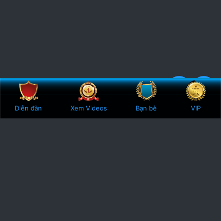
Bên trên
Botto
4
2 Votes
Diễn đàn
Xem Videos
Bạn bè
VIP
.
0
0
s
t
a
r
(
s
)