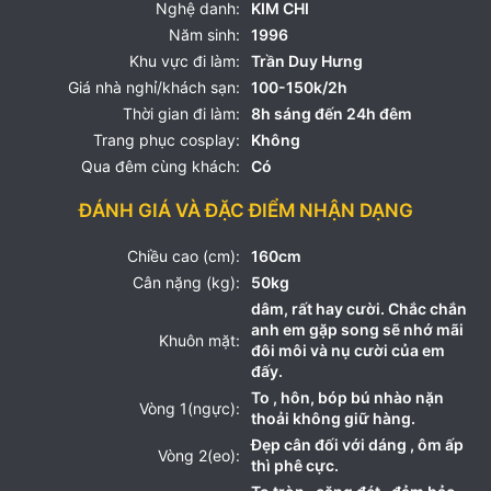
Nghệ danh:
KIM CHI
Năm sinh:
1996
Khu vực đi làm:
Trần Duy Hưng
Giá nhà nghỉ/khách sạn:
100-150k/2h
Thời gian đi làm:
8h sáng đến 24h đêm
Trang phục cosplay:
Không
Qua đêm cùng khách:
Có
ĐÁNH GIÁ VÀ ĐẶC ĐIỂM NHẬN DẠNG
Chiều cao (cm):
160cm
Cân nặng (kg):
50kg
dâm, rất hay cười. Chắc chắn
anh em gặp song sẽ nhớ mãi
Khuôn mặt:
đôi môi và nụ cười của em
đấy.
To , hôn, bóp bú nhào nặn
Vòng 1(ngực):
thoải không giữ hàng.
Đẹp cân đối với dáng , ôm ấp
Vòng 2(eo):
thì phê cực.