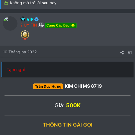
)
Không mở trả lời sau này.
VIP
? UY TÍN
Cung Cấp Đào HN
10 Tháng ba 2022
#1
Tạm nghỉ
KIM CHI MS 8719
Trần Duy Hưng
Giá:
500K
THÔNG TIN GÁI GỌI