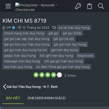
KIM CHI MS 8719
B
N
T
VIP
10 Tháng ba 2022
ca ve tran duy hung
ắ
g
h
check hang tran duy hung
gái gọi
gái gọi 500k
t
à
ẻ
gai goi cao cap tran duy hung
gái gọi hà nội
đ
y
gai goi khu vuc tran duy hung
gai goi tran duy hung
ầ
b
u
ắ
gai goi tran duy hung ha noi
gai tran duy hung
t
gaigoi tran duy hung
hot girl tran duy hung
kieunuviet
đ
massage tran duy hung
sdt gai goi tran duy hung
ầ
u
sex tran duy hung
so dien thoai gai goi tran duy hung
4
2 Votes
.
0
0
Gái Gọi Trần Duy Hưng - N.T. Định
s
t
a
BÀI VIẾT
CHECKER ĐÁNH GIÁ(2)
r
(
s