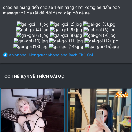
chào ae mang đến cho ae 1 em hàng chơi xomg ae đấm bóp
masager xả ga rất đã đời đáng gặp gỡ nè ae
R
Anlonnhe
,
Nongxuanphong
and
Bạch Thủ Chi
e
a
c
t
CÓ THỂ BẠN SẼ THÍCH GÁI GỌI
i
o
n
s
: