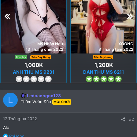
Mỹ Nhân Ngư
XOONG
13 Tháng chín 2022
8 Tháng tám 2022
Cosplay
Trần Duy Hưng
Trần Duy Hưng
1,000K
1,200K
ANH THƯ MS 9231
ĐAN THƯ MS 6211
0
5
.
.
0
0
Ledoanngoc123
0
0
L
Thăm Vườn Đào
MỚI CHƠI
s
s
t
t
a
a
17 Tháng ba 2022
#2
r
r
Alo
(
(
s
s
R
Phi long