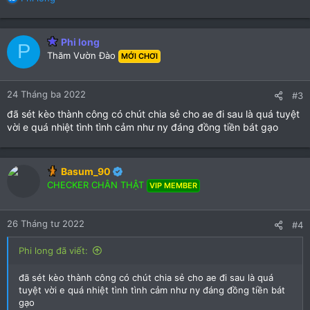
)
)
e
a
c
Phi long
P
t
Thăm Vườn Đào
MỚI CHƠI
i
o
n
24 Tháng ba 2022
#3
s
:
đã sét kèo thành công có chút chia sẻ cho ae đi sau là quá tuyệt
vời e quá nhiệt tình tình cảm như ny đáng đồng tiền bát gạo
Basum_90
CHECKER CHÂN THẬT
VIP MEMBER
26 Tháng tư 2022
#4
Phi long đã viết:
đã sét kèo thành công có chút chia sẻ cho ae đi sau là quá
tuyệt vời e quá nhiệt tình tình cảm như ny đáng đồng tiền bát
gạo