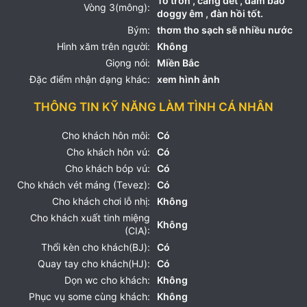
To tròn , căng đét , đảm bảo
Vòng 3(mông):
doggy êm , đàn hồi tốt.
Bým:
thơm tho sạch sẽ nhiều nước
Hình xăm trên người:
Không
Giọng nói:
Miền Bắc
Đặc điểm nhận dạng khác:
xem hình ảnh
THÔNG TIN KỸ NĂNG LÀM TÌNH CÁ NHÂN
Cho khách hôn môi:
Có
Cho khách hôn vú:
Có
Cho khách bóp vú:
Có
Cho khách vét máng (Tevez):
Có
Cho khách chơi lỗ nhị:
Không
Cho khách xuất tinh miệng
Không
(CIA):
Thổi kèn cho khách(BJ):
Có
Quay tay cho khách(HJ):
Có
Dọn wc cho khách:
Không
Phục vụ some cùng khách:
Không