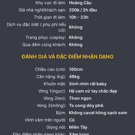
Khu vực đi làm:
Hoàng Cầu
Giá nhà nghỉ/khách sạn:
200k / 2h đầu
Thời gian đi làm:
10h - 23h
Dịch vụ đặc biệt ( phụ phí nếu
Không
có):
Trang phục cosplay:
Không
Qua đêm cùng khách:
Không
ĐÁNH GIÁ VÀ ĐẶC ĐIỂM NHẬN DẠNG
Chiều cao (cm):
160cm
Cân nặng (kg):
48kg
Khuôn mặt:
Xinh nhìn rất baby
Vòng 1(ngực):
Hệ cam cừ tay chắc đẹp
Vòng 2(eo):
Thon ngọn
Vòng 3(mông):
To cong dòy phê.
Bým:
Không cavat hồng sạch sơm
Hình xăm trên người:
Có
Giọng nói:
Miền Tây
Đặc điểm nhận dạng khác:
Xăm lưng