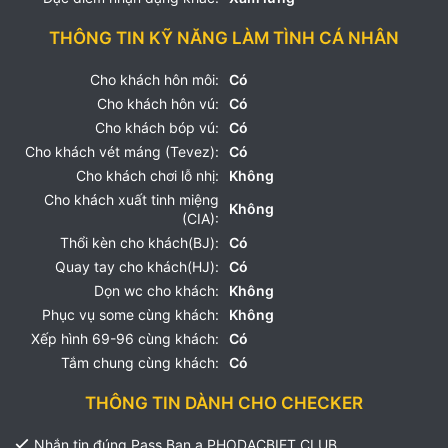
THÔNG TIN KỸ NĂNG LÀM TÌNH CÁ NHÂN
Cho khách hôn môi:
Có
Cho khách hôn vú:
Có
Cho khách bóp vú:
Có
Cho khách vét máng (Tevez):
Có
Cho khách chơi lỗ nhị:
Không
Cho khách xuất tinh miệng
Không
(CIA):
Thổi kèn cho khách(BJ):
Có
Quay tay cho khách(HJ):
Có
Dọn wc cho khách:
Không
Phục vụ some cùng khách:
Không
Xếp hình 69-96 cùng khách:
Có
Tắm chung cùng khách:
Có
THÔNG TIN DÀNH CHO CHECKER
Nhắn tin đúng Pass Bạn a PHODACBIET.CLUB