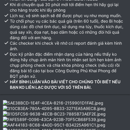
Khi di chuyển quá 30 phút mới tới điểm hẹn thì hãy gọi lại
cho hàng trước khi lấy phòng
Lịch sự, vệ sinh sạch sẽ để được phục vụ như mong muốn.
Từ chối phục vụ các bác quá già (trên 60 tuổi), đeo Bi hoặc
dùng các đồ chơi tình dục, sử dụng ma túy, thuốc kích dục,
quá say xỉn, dọa nạt, bạo dâm hoặc có những đòi hỏi quá
đáng đối với em hàng.
Các checker khi check về nhớ có report đánh giá kèm hình
ảnh.
Đọc kỹ phần đặc điểm nhận dạng của hàng nếu thấy ko
đúng hãy chụp ảnh màn hình tin nhắn set lịch hẹn kèm ảnh
chụp phòng check và chìa khóa phòng check (nếu có) rồi
đăng bài tố cáo tại box Công Đường Phủ Khai Phong để
BQT phân xử.
HÃY BÌNH LUẬN VÀO BÀI VIẾT CHO CHÚNG TÔI BIẾT NẾU
BẠN KO LIÊN LẠC ĐƯỢC VỚI SỐ TRÊN BÀI.