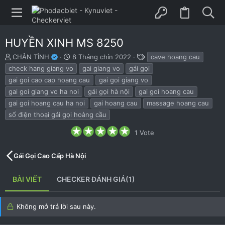
HUYỀN XINH MS 8250
B
N
T
CHÂN TÌNH
8 Tháng chín 2022
cave hoang cau
ắ
g
h
check hang giang vo
gai giang vo
gái gọi
t
à
ẻ
gai goi cao cap hoang cau
gai goi giang vo
đ
y
gai goi giang vo ha noi
gái gọi hà nội
gai goi hoang cau
ầ
b
u
ắ
gai goi hoang cau ha noi
gai hoang cau
massage hoang cau
t
số điện thoại gái gọi hoàng cầu
đ
ầ
5
1 Vote
.
u
0
0
Gái Gọi Cao Cấp Hà Nội
s
t
a
BÀI VIẾT
CHECKER ĐÁNH GIÁ(1)
r
(
s
)
Không mở trả lời sau này.