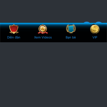
Bên trên
Botto
5
1 Vote
Diễn đàn
Xem Videos
Bạn bè
VIP
.
0
0
s
t
a
r
(
s
)