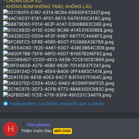
- CHUẨN DỊCH VỤ.
- KHÔNG BOM KHÔNG TRÁO, KHÔNG LÁO.
R
YeuBuomXinh
,
LocDinhKi
,
Master8x
and 3 others
e
a
c
Harrykaiba
t
H
Thăm Vườn Đào
i
MỚI CHƠI
o