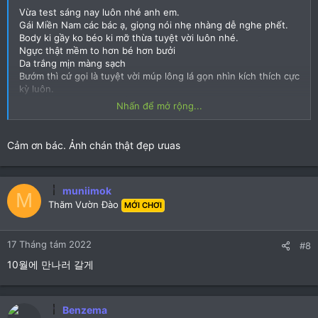
Vừa test sáng nay luôn nhé anh em.
Gái Miền Nam các bác ạ, giọng nói nhẹ nhàng dễ nghe phết.
Body ki gầy ko béo ki mỡ thừa tuyệt vời luôn nhé.
Ngực thật mềm to hơn bé hơn bưởi
Da trắng mịn màng sạch
Bướm thì cứ gọi là tuyệt vời múp lông lá gọn nhìn kích thích cực
kỳ luôn.
Gái miền trong nên khoản lsmf tình và chiều khách miễn chê
Nhấn để mở rộng...
luôn ngé.
Cá nhân thấy ok đáng check.
Bạn phải đăng nhập để xem file này: 30665
Bạn phải đăng
Cảm ơn bác. Ảnh chán thật đẹp ưuas
nhập để xem file này: 30666
muniimok
M
Thăm Vườn Đào
MỚI CHƠI
17 Tháng tám 2022
#8
10월에 만나러 갈게
Benzema