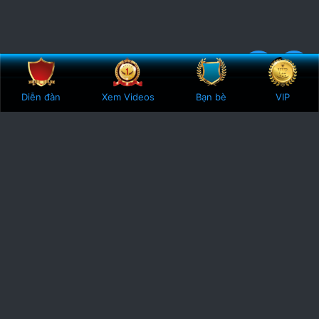
Bên trên
Botto
5
2 Votes
Diễn đàn
Xem Videos
Bạn bè
VIP
.
0
0
s
t
a
r
(
s
)