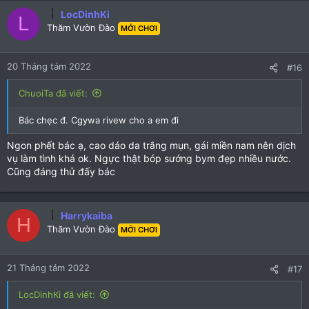
c
LocDinhKi
L
t
Thăm Vườn Đào
MỚI CHƠI
i
o
n
20 Tháng tám 2022
#16
s
:
ChuoiTa đã viết:
Bác chẹc đ. Cgywa rivew cho a em đi
Ngon phết bác ạ, cao dáo da trắng mụn, gái miền nam nên dịch
vụ làm tình khá ok. Ngực thật bóp sướng bym đẹp nhiều nước.
Cũng đáng thử đấy bác
Harrykaiba
H
Thăm Vườn Đào
MỚI CHƠI
21 Tháng tám 2022
#17
LocDinhKi đã viết: