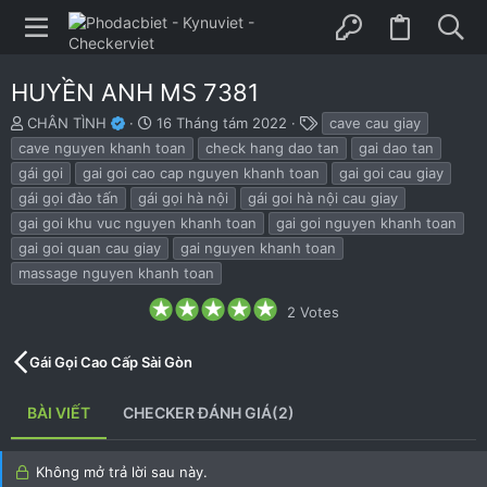
HUYỀN ANH MS 7381
B
N
T
CHÂN TÌNH
16 Tháng tám 2022
cave cau giay
ắ
g
h
cave nguyen khanh toan
check hang dao tan
gai dao tan
t
à
ẻ
gái gọi
gai goi cao cap nguyen khanh toan
gai goi cau giay
đ
y
gái gọi đào tấn
gái gọi hà nội
gái goi hà nội cau giay
ầ
b
u
ắ
gai goi khu vuc nguyen khanh toan
gai goi nguyen khanh toan
t
gai goi quan cau giay
gai nguyen khanh toan
đ
massage nguyen khanh toan
ầ
u
5
2 Votes
.
0
0
Gái Gọi Cao Cấp Sài Gòn
s
t
a
BÀI VIẾT
CHECKER ĐÁNH GIÁ(2)
r
(
s
)
Không mở trả lời sau này.