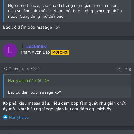
Ngon phết bác ạ, cao dáo da trắng mụn, gái miền nam nên
dịch vụ làm tình khá ok. Ngực thật bóp sướng bym đẹp nhiều
nước. Cũng đáng thử đấy bác
Bác có đấm bóp masage ko?
LocDinhKi
L
Thăm Vườn Đào
MỚI CHƠI
22 Tháng tám 2022
#18
Harrykaiba đã viết:
Bác có đấm bóp masage ko?
Ko phải kieu massa đâu. Kiểu đấm bóp tầm quất như giãn chút
ấy mà. Như kiểu nghỉ ngơi giao lưu em đấm cgi mình ấy
R
Harrykaiba
e
a
c