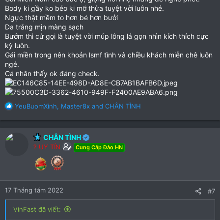
Body ki gầy ko béo ki mỡ thừa tuyệt vời luôn nhé.
Ngực thật mềm to hơn bé hơn bưởi
Da trắng mịn màng sạch
Bướm thì cứ gọi là tuyệt vời múp lông lá gọn nhìn kích thích cực
kỳ luôn.
Gái miền trong nên khoản lsmf tình và chiều khách miễn chê luôn
ngé.
Cá nhân thấy ok đáng check.
R
YeuBuomXinh
,
Master8x
and
CHÂN TÌNH
e
a
c
CHÂN TÌNH
t
? UY TÍN
Cung Cấp Đào HN
i
o
n
s
:
17 Tháng tám 2022
#7
VinFast đã viết: