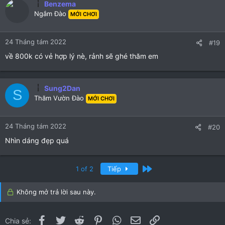
Benzema
t
Ngắm Đào
MỚI CHƠI
i
o
n
24 Tháng tám 2022
#19
s
:
về 800k có vẻ hợp lý nè, rảnh sẽ ghé thăm em
Sung2Dan
S
Thăm Vườn Đào
MỚI CHƠI
24 Tháng tám 2022
#20
Nhìn dáng đẹp quá
Cuối
1 of 2
Tiếp
Không mở trả lời sau này.
Facebook
Twitter
Reddit
Pinterest
WhatsApp
Email
Link
Chia sẻ: