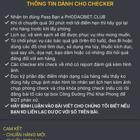
THÔNG TIN DÀNH CHO CHECKER
Nhắn tin đúng Pass Bạn a PHODACBIET.CLUB
Khi di chuyển quá 30 phút mới tới điểm hẹn thì hãy gọi lại
cho hàng trước khi lấy phòng
Lịch sự, vệ sinh sạch sẽ để được phục vụ như mong muốn.
Từ chối phục vụ các bác quá già (trên 60 tuổi), đeo Bi hoặc
dùng các đồ chơi tình dục, sử dụng ma túy, thuốc kích dục,
quá say xỉn, dọa nạt, bạo dâm hoặc có những đòi hỏi quá
đáng đối với em hàng.
Các checker khi check về nhớ có report đánh giá kèm hình
ảnh.
Đọc kỹ phần đặc điểm nhận dạng của hàng nếu thấy ko
đúng hãy chụp ảnh màn hình tin nhắn set lịch hẹn kèm ảnh
chụp phòng check và chìa khóa phòng check (nếu có) rồi
đăng bài tố cáo tại box Công Đường Phủ Khai Phong để
BQT phân xử.
HÃY BÌNH LUẬN VÀO BÀI VIẾT CHO CHÚNG TÔI BIẾT NẾU
BẠN KO LIÊN LẠC ĐƯỢC VỚI SỐ TRÊN BÀI.
CAM KẾT
- CHUẨN HÀNG MỚI