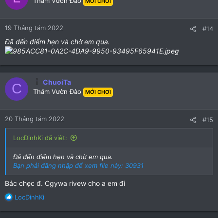
Thăm Vườn Đào
MỚI CHƠI
19 Tháng tám 2022
#14
Đã đến điểm hẹn và chờ em qua.
ChuoiTa
C
Thăm Vườn Đào
MỚI CHƠI
20 Tháng tám 2022
#15
LocDinhKi đã viết:
Đã đến điểm hẹn và chờ em qua.
Bạn phải đăng nhập để xem file này: 30931
Bác chẹc đ. Cgywa rivew cho a em đi
R
LocDinhKi
e
a