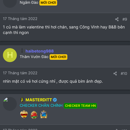
Ngắm Đào
MỚI CHƠI
17 Tháng tám 2022
#9
1 củ mà làm valentine thì hơi chán, sang Công VInh hay B&B bên
cạnh thì ngon
haibetong988
H
Thăm Vườn Đào
MỚI CHƠI
17 Tháng tám 2022
#10
nhìn mặt có vẻ hơi cứng nhỉ , được quả bím ảnh đẹp.
MASTERDITT
CHECKER CHÂN CHÍNH
CHECKER TEAM HN