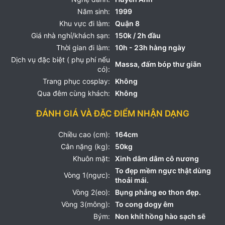
Năm sinh:
1999
Khu vực đi làm:
Quận 8
Giá nhà nghỉ/khách sạn:
150k / 2h đầu
Thời gian đi làm:
10h - 23h hàng ngày
Dịch vụ đặc biệt ( phụ phí nếu
Massa, đấm bóp thư giãn
có):
Trang phục cosplay:
Không
Qua đêm cùng khách:
Không
ĐÁNH GIÁ VÀ ĐẶC ĐIỂM NHẬN DẠNG
Chiều cao (cm):
164cm
Cân nặng (kg):
50kg
Khuôn mặt:
Xinh dâm dâm cô nương
To đẹp mềm ngực thật dùng
Vòng 1(ngực):
thoải mái.
Vòng 2(eo):
Bụng phẳng eo thon đẹp.
Vòng 3(mông):
To cong dogy êm
Bým:
Non khít hồng hào sạch sẽ