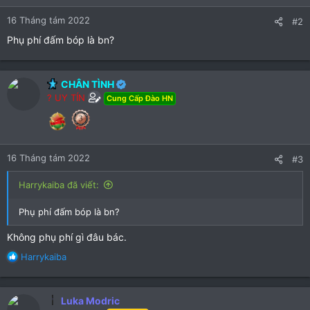
n
16 Tháng tám 2022
s
#2
:
Phụ phí đấm bóp là bn?
CHÂN TÌNH
? UY TÍN
Cung Cấp Đào HN
16 Tháng tám 2022
#3
Harrykaiba đã viết:
Phụ phí đấm bóp là bn?
Không phụ phí gì đâu bác.
R
Harrykaiba
e
a
c
Luka Modric
t