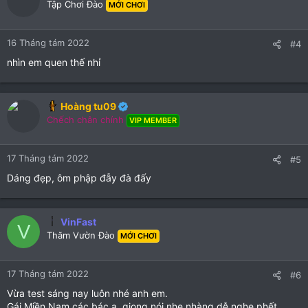
Tập Chơi Đào
MỚI CHƠI
i
o
n
16 Tháng tám 2022
#4
s
:
nhìn em quen thế nhỉ
Hoàng tu09
Chếch chân chính
VIP MEMBER
17 Tháng tám 2022
#5
Dáng đẹp, ôm phập đẫy đà đấy
VinFast
V
Thăm Vườn Đào
MỚI CHƠI
17 Tháng tám 2022
#6
Vừa test sáng nay luôn nhé anh em.
Gái Miền Nam các bác ạ, giọng nói nhẹ nhàng dễ nghe phết.