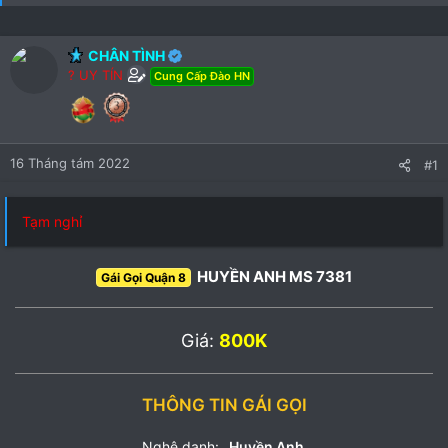
CHÂN TÌNH
? UY TÍN
Cung Cấp Đào HN
16 Tháng tám 2022
#1
Tạm nghỉ
HUYỀN ANH MS 7381
Gái Gọi Quận 8
Giá:
800K
THÔNG TIN GÁI GỌI
Nghệ danh:
Huyền Anh