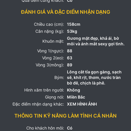
Qua đêm cùng khách:
Có
ĐÁNH GIÁ VÀ ĐẶC ĐIỂM NHẬN DẠNG
Chiều cao (cm):
158cm
Cân nặng (kg):
53kg
Gương mặt đẹp, khả ái, bờ
Khuôn mặt:
môi và ánh mắt sexy gợi tình.
Vòng 1(ngực):
88
Vòng 2(eo):
63
Vòng 3(mông):
89
Lông cắt tỉa gọn gàng, sạch
Bým:
sẽ, khít rịt, thơm, nước tràn
bờ đê, chịch là phê.
Hình xăm trên người:
Không
Giọng nói:
Miền Bắc
Đặc điểm nhận dạng khác:
XEM HÌNH ẢNH
THÔNG TIN KỸ NĂNG LÀM TÌNH CÁ NHÂN
Cho khách hôn môi:
Có