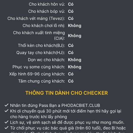
Cho khách hôn vú:
Có
Cho khách bóp vú:
Có
Cho khách vét máng (Tevez):
Có
Cho khách chơi lỗ nhị:
Không
Cho khách xuất tinh miệng
Không
(CIA):
Thổi kèn cho khách(BJ):
Có
Quay tay cho khách(HJ):
Có
Dọn wc cho khách:
Không
Phục vụ some cùng khách:
Không
Xếp hình 69-96 cùng khách:
Có
Tắm chung cùng khách:
Có
THÔNG TIN DÀNH CHO CHECKER
Nhắn tin đúng Pass Bạn a PHODACBIET.CLUB
Khi di chuyển quá 30 phút mới tới điểm hẹn thì hãy gọi lại
cho hàng trước khi lấy phòng
Lịch sự, vệ sinh sạch sẽ để được phục vụ như mong muốn.
Từ chối phục vụ các bác quá già (trên 60 tuổi), đeo Bi hoặc