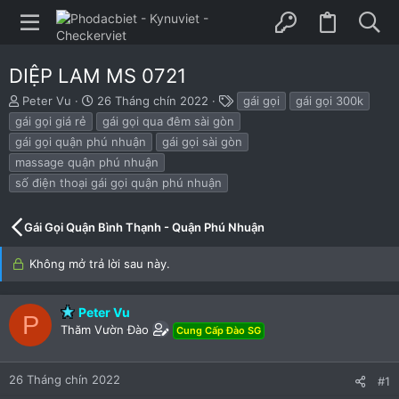
DIỆP LAM MS 0721
B
N
T
Peter Vu
26 Tháng chín 2022
gái gọi
gái gọi 300k
ắ
g
h
gái gọi giá rẻ
gái gọi qua đêm sài gòn
t
à
ẻ
gái gọi quận phú nhuận
gái gọi sài gòn
đ
y
massage quận phú nhuận
ầ
b
u
ắ
số điện thoại gái gọi quận phú nhuận
t
đ
Gái Gọi Quận Bình Thạnh - Quận Phú Nhuận
ầ
u
Không mở trả lời sau này.
Peter Vu
P
Thăm Vườn Đào
Cung Cấp Đào SG
26 Tháng chín 2022
#1