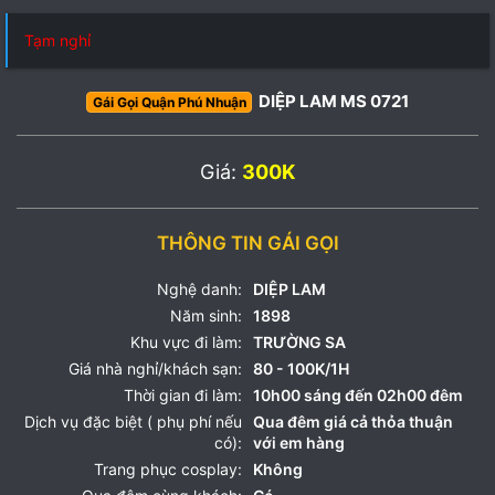
Tạm nghỉ
DIỆP LAM MS 0721
Gái Gọi Quận Phú Nhuận
Giá:
300K
THÔNG TIN GÁI GỌI
Nghệ danh:
DIỆP LAM
Năm sinh:
1898
Khu vực đi làm:
TRƯỜNG SA
Giá nhà nghỉ/khách sạn:
80 - 100K/1H
Thời gian đi làm:
10h00 sáng đến 02h00 đêm
Dịch vụ đặc biệt ( phụ phí nếu
Qua đêm giá cả thỏa thuận
có):
với em hàng
Trang phục cosplay:
Không