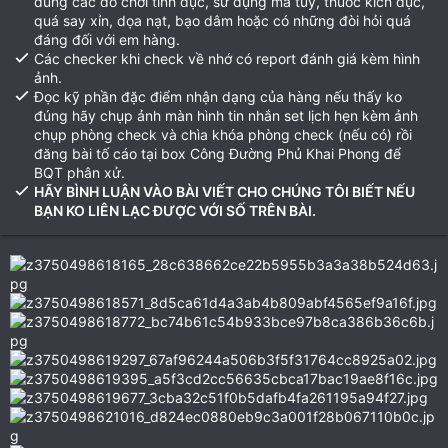
dùng các đồ chơi tình dục, sử dụng ma túy, thuốc kích dục,
quá say xỉn, dọa nạt, bạo dâm hoặc có những đòi hỏi quá
đáng đối với em hàng.
Các checker khi check về nhớ có report đánh giá kèm hình
ảnh.
Đọc kỹ phần đặc điểm nhận dạng của hàng nếu thấy ko
đúng hãy chụp ảnh màn hình tin nhắn set lịch hẹn kèm ảnh
chụp phòng check và chìa khóa phòng check (nếu có) rồi
đăng bài tố cáo tại box Công Đường Phủ Khai Phong để
BQT phân xử.
HÃY BÌNH LUẬN VÀO BÀI VIẾT CHO CHÚNG TÔI BIẾT NẾU
BẠN KO LIÊN LẠC ĐƯỢC VỚI SỐ TRÊN BÀI.