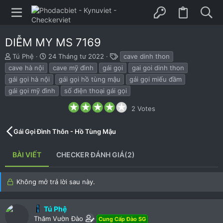
DIỄM MY MS 7169
B
N
T
Tú Phệ
24 Tháng tư 2022
cave dinh thon
ắ
g
h
cave hà nội
cave mỹ đình
gái gọi
gai goi dinh thon
t
à
ẻ
gái gọi hà nội
gái gọi hồ tùng mậu
gái gọi miếu đầm
đ
y
gái gọi mỹ đình
số điện thoại gái gọi
ầ
b
u
ắ
4
2 Votes
t
.
đ
0
ầ
0
Gái Gọi Đình Thôn - Hồ Tùng Mậu
s
u
t
a
BÀI VIẾT
CHECKER ĐÁNH GIÁ(2)
r
(
s
)
Không mở trả lời sau này.
Tú Phệ
Thăm Vườn Đào
Cung Cấp Đào SG