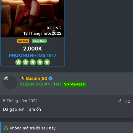
XOONG
13 Tháng mười 2022
Mỹ Đình
Thiên Hiền
2,000K
PHƯƠNG NHI MS 1817
5
.
0
Basum_90
0
CHECKER CHÂN THẬT
VIP MEMBER
s
t
a
5 Tháng năm 2022
#2
r
Đã gặp em. Tạm ổn
(
s
)
Không mở trả lời sau này.