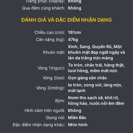
Trang phục cosplay:
Không
Qua đêm cùng khách:
Không
ĐÁNH GIÁ VÀ ĐẶC ĐIỂM NHẬN DẠNG
Chiều cao (cm):
161cm
Cân nặng (kg):
47kg
Xinh, Sang, Quyến Rũ, Một
Khuôn mặt:
khuôn mặt đẹp ngất ngây và
làn da trằng mịn màng
To tròn, chắc trái, hàng thật,
Vòng 1(ngực):
tươi hồng, mềm mát mịn
Vòng 2(eo):
Gọn gàng săn chắc
to tròn, cong vút, láng mịn,
Vòng 3(mông):
mát lạnh
thơm tho sạch sẽ, khít rịt,
Bým:
hồng hào, nước nôi êm đềm
Hình xăm trên người:
Không
Giọng nói:
Miền Bắc
Đặc điểm nhận dạng khác:
Nhìn hình