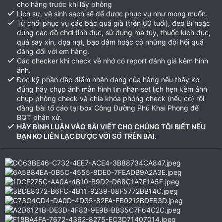
cho hàng trước khi lấy phòng
Lịch sự, vệ sinh sạch sẽ để được phục vụ như mong muốn.
Từ chối phục vụ các bác quá già (trên 60 tuổi), đeo Bi hoặc
dùng các đồ chơi tình dục, sử dụng ma túy, thuốc kích dục,
quá say xỉn, dọa nạt, bạo dâm hoặc có những đòi hỏi quá
đáng đối với em hàng.
Các checker khi check về nhớ có report đánh giá kèm hình
ảnh.
Đọc kỹ phần đặc điểm nhận dạng của hàng nếu thấy ko
đúng hãy chụp ảnh màn hình tin nhắn set lịch hẹn kèm ảnh
chụp phòng check và chìa khóa phòng check (nếu có) rồi
đăng bài tố cáo tại box Công Đường Phủ Khai Phong để
BQT phân xử.
HÃY BÌNH LUẬN VÀO BÀI VIẾT CHO CHÚNG TÔI BIẾT NẾU
BẠN KO LIÊN LẠC ĐƯỢC VỚI SỐ TRÊN BÀI.