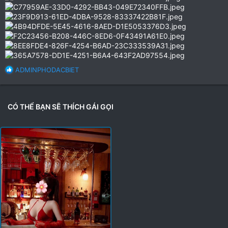
R
ADMINPHODACBIET
e
a
c
t
CÓ THỂ BẠN SẼ THÍCH GÁI GỌI
i
o
n
s
: