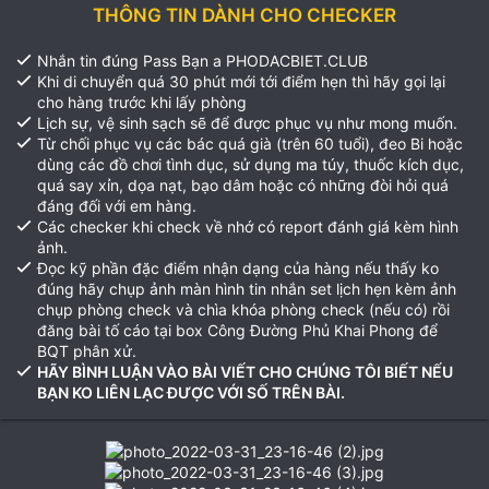
THÔNG TIN DÀNH CHO CHECKER
Nhắn tin đúng Pass Bạn a PHODACBIET.CLUB
Khi di chuyển quá 30 phút mới tới điểm hẹn thì hãy gọi lại
cho hàng trước khi lấy phòng
Lịch sự, vệ sinh sạch sẽ để được phục vụ như mong muốn.
Từ chối phục vụ các bác quá già (trên 60 tuổi), đeo Bi hoặc
dùng các đồ chơi tình dục, sử dụng ma túy, thuốc kích dục,
quá say xỉn, dọa nạt, bạo dâm hoặc có những đòi hỏi quá
đáng đối với em hàng.
Các checker khi check về nhớ có report đánh giá kèm hình
ảnh.
Đọc kỹ phần đặc điểm nhận dạng của hàng nếu thấy ko
đúng hãy chụp ảnh màn hình tin nhắn set lịch hẹn kèm ảnh
chụp phòng check và chìa khóa phòng check (nếu có) rồi
đăng bài tố cáo tại box Công Đường Phủ Khai Phong để
BQT phân xử.
HÃY BÌNH LUẬN VÀO BÀI VIẾT CHO CHÚNG TÔI BIẾT NẾU
BẠN KO LIÊN LẠC ĐƯỢC VỚI SỐ TRÊN BÀI.