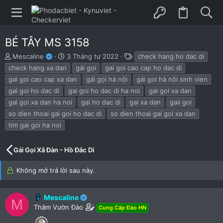
BÉ TÂY MS 3158
B
N
T
Mescaline
3 Tháng tư 2022
check hang ho dac di
ắ
g
h
check hang xa dan
gái gọi
gai goi cao cap ho dac di
t
à
ẻ
gai goi cao cap xa dan
gái gọi hà nội
gái goi hà nội sinh vien
đ
y
gai goi ho dac di
gai goi ho dac di ha noi
gai goi xa dan
ầ
b
u
ắ
gai goi xa dan ha noi
gai ho dac di
gai xa dan
gaii goi
t
so dien thoai gai goi ho dac di
so dien thoai gai goi xa dan
đ
tim gai goi ha noi
ầ
u
Gái Gọi Xã Đàn - Hồ Đắc Di
Không mở trả lời sau này.
Mescaline
M
Thăm Vườn Đào
Cung Cấp Đào HN