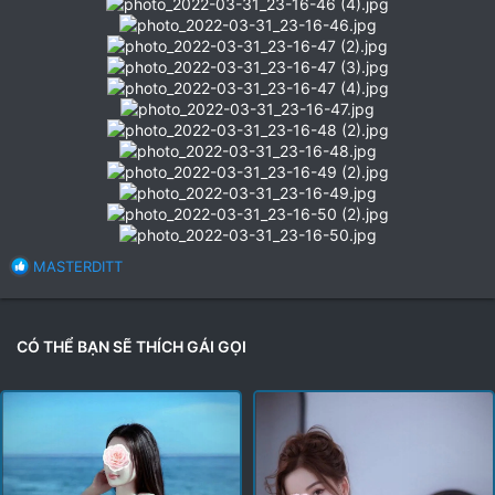
R
MASTERDITT
e
a
c
t
CÓ THỂ BẠN SẼ THÍCH GÁI GỌI
i
o
n
s
: