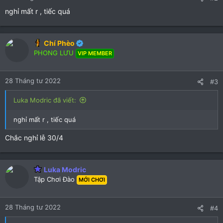
r
r
nghỉ mất r , tiếc quá
(
(
s
s
)
)
Chí Phèo
PHONG LƯU
VIP MEMBER
28 Tháng tư 2022
#3
Luka Modric đã viết:
nghỉ mất r , tiếc quá
Chắc nghỉ lễ 30/4
Luka Modric
Tập Chơi Đào
MỚI CHƠI
28 Tháng tư 2022
#4