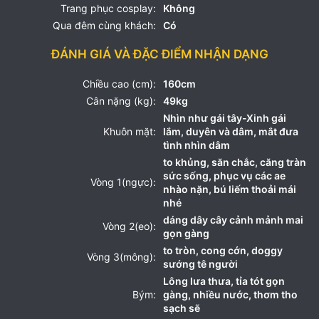
Trang phục cosplay:
Không
Qua đêm cùng khách:
Có
ĐÁNH GIÁ VÀ ĐẶC ĐIỂM NHẬN DẠNG
Chiều cao (cm):
160cm
Cân nặng (kg):
49kg
Nhìn như gái tây-Xinh gái
Khuôn mặt:
lắm, duyên và dâm, mắt đưa
tình nhìn dâm
to khủng, săn chắc, căng tràn
sức sống, phục vụ các ae
Vòng 1(ngực):
nhào nặn, bú liếm thoải mái
nhé
dáng dây cây cảnh mảnh mai
Vòng 2(eo):
gọn gàng
to tròn, cong cớn, doggy
Vòng 3(mông):
sướng tê người
Lông lưa thưa, tỉa tót gọn
Bým:
gàng, nhiều nước, thơm tho
sạch sẽ