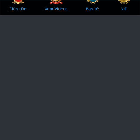
Bên trên
Botto
Diễn đàn
Xem Videos
Bạn bè
VIP
Phodacbiet.club
Được ra đời vào năm 2016, Phodacbiet.club mang sứ mệnh gắn kết