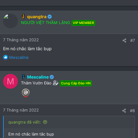
quangtra
NGƯỜI VIỆT THẦM LẶNG
VIP MEMBER
7 Tháng năm 2022
#7
Em nó chắc làm tắc bụp
R
Mescaline
e
a
c
Mescaline
M
t
Thăm Vườn Đào
Cung Cấp Đào HN
i
o
n
s
:
7 Tháng năm 2022
#8
quangtra đã viết:
Em nó chắc làm tắc bụp