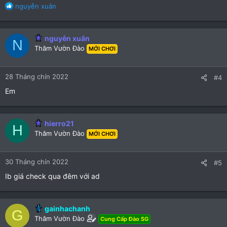
R
nguyễn xuân
e
a
c
nguyễn xuân
N
t
Thăm Vườn Đào
MỚI CHƠI
i
o
n
28 Tháng chín 2022
#4
s
:
Em
hierro21
H
Thăm Vườn Đào
MỚI CHƠI
30 Tháng chín 2022
#5
Ib giá check qua đêm với ad
gainhachanh
G
Thăm Vườn Đào
Cung Cấp Đào SG