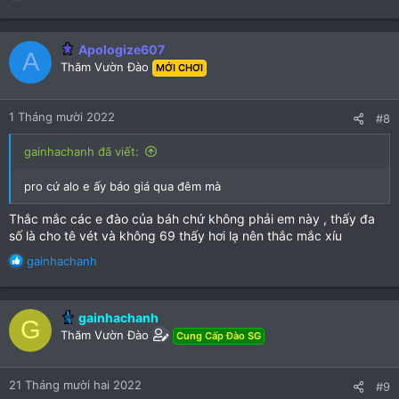
e
a
c
Apologize607
A
t
Thăm Vườn Đào
MỚI CHƠI
i
o
n
1 Tháng mười 2022
#8
s
:
gainhachanh đã viết:
pro cứ alo e ấy báo giá qua đêm mà
Thắc mắc các e đào của báh chứ không phải em này , thấy đa
số là cho tê vét và không 69 thấy hơi lạ nên thắc mắc xíu
R
gainhachanh
e
a
c
gainhachanh
G
t
Thăm Vườn Đào
Cung Cấp Đào SG
i
o
n
21 Tháng mười hai 2022
#9
s