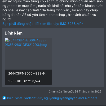
em ấy người miền trung có xác thực chứng minh chuẩn năm sinh
ngực to bím múp lắm , nước nôi khỏi nói nhé yên tâm khoản nước
nôi nhé , e này cao 1m67 da trắng xinh xắn , bộ ảnh này chụp
bằng đt nên AE cứ yên tâm k photoshop , hình ảnh chuẩn vs
người
Bạn phải đăng nhập để xem file này: IMG_8258.MP4
Đính kèm
2644C8F1-BD66-4E8E-9D8B-2601DE3212D3.jpeg
160.2 KB · Xem: 3,574
Chỉnh sửa lần cuối:
24 Tháng chín 2022
R
Buiduyviet
,
vodanh1993
,
nguyennguyennguyen
and 4 others
e