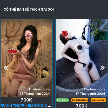
a
c
t
CÓ THỂ BẠN SẼ THÍCH GÁI GỌI
i
o
n
s
:
Thaihoangbds
Thaihoangbds
23 Tháng năm 2024
17 Tháng một 2024
700K
Độc Quyền
Gái Gọi Đà Nẵng
Ngũ Hành Sơn
❤️ANH THƯ❤️ - EM GÁI DỊU DÀNG - XINH XẮN
700K