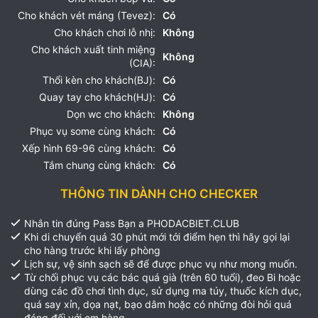
Cho khách vét máng (Tevez):
Có
Cho khách chơi lỗ nhị:
Không
Cho khách xuất tinh miệng
Không
(CIA):
Thổi kèn cho khách(BJ):
Có
Quay tay cho khách(HJ):
Có
Dọn wc cho khách:
Không
Phục vụ some cùng khách:
Có
Xếp hình 69-96 cùng khách:
Có
Tắm chung cùng khách:
Có
THÔNG TIN DÀNH CHO CHECKER
Nhắn tin đúng Pass Bạn a PHODACBIET.CLUB
Khi di chuyển quá 30 phút mới tới điểm hẹn thì hãy gọi lại
cho hàng trước khi lấy phòng
Lịch sự, vệ sinh sạch sẽ để được phục vụ như mong muốn.
Từ chối phục vụ các bác quá già (trên 60 tuổi), đeo Bi hoặc
dùng các đồ chơi tình dục, sử dụng ma túy, thuốc kích dục,
quá say xỉn, dọa nạt, bạo dâm hoặc có những đòi hỏi quá
đáng đối với em hàng.