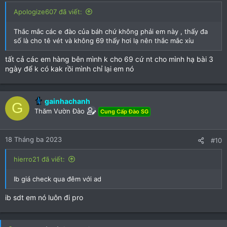
:
Apologize607 đã viết:
Thắc mắc các e đào của báh chứ không phải em này , thấy đa
số là cho tê vét và không 69 thấy hơi lạ nên thắc mắc xíu
tất cả các em hàng bên mình k cho 69 cứ nt cho mình hạ bài 3
ngày để k có kak rồi mình chỉ lại em nó
gainhachanh
G
Thăm Vườn Đào
Cung Cấp Đào SG
18 Tháng ba 2023
#10
hierro21 đã viết:
Ib giá check qua đêm với ad
ib sdt em nó luôn đi pro