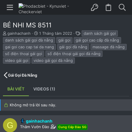
BÉ NHI MS 8511
B
N
T
gainhachanh
1 Tháng tám 2022
danh sách gái gọi
ắ
g
h
danh sách gái gọi đà nẵng
gái gọi
gái gọi cao cấp đà nẵng
t
à
ẻ
gai goi cao cap tai da nang
gái gọi đà nẵng
massage đà nẵng
đ
y
số điện thoại gái gọi
số điện thoại gái gọi đà nẵng
ầ
b
u
ắ
video gái gọi
video gái gọi đà nẵng
t
đ
Gái Gọi Đà Nẵng
ầ
u
BÀI VIẾT
VIDEOS (1)
Không mở trả lời sau này.
gainhachanh
G
Thăm Vườn Đào
Cung Cấp Đào SG