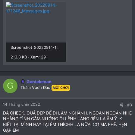
xắn , bộ ảnh này chụp bằng đt nên AE cứ yên tâm k photoshop
, hình ảnh chuẩn vs người
Screenshot_20220914-171246_Messages.jpg
213.3 KB · Xem: 291
Genteleman
G
Thăm Vườn Đào
MỚI CHƠI
14 Tháng chín 2022
#3
ĐÃ CHECK. QUÁ ĐẸP ĐỂ ĐI LÀM NGHÀNH. NGOAN NGOÃN NHẸ
NHÀNG TÌNH CẢM NƯỚNG ÔI LÊNH LÁNG RÊN LA ẦM Ỹ. K
BIẾT TẠI MÌNH HAY TẠI ẺM THÍCHH LA NỮA. CƠ MA PHÊ. HẸN
GẶP EM