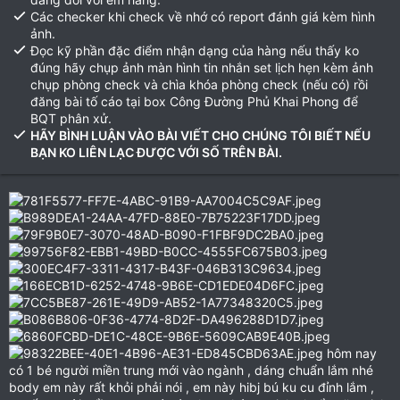
Các checker khi check về nhớ có report đánh giá kèm hình
ảnh.
Đọc kỹ phần đặc điểm nhận dạng của hàng nếu thấy ko
đúng hãy chụp ảnh màn hình tin nhắn set lịch hẹn kèm ảnh
chụp phòng check và chìa khóa phòng check (nếu có) rồi
đăng bài tố cáo tại box Công Đường Phủ Khai Phong để
BQT phân xử.
HÃY BÌNH LUẬN VÀO BÀI VIẾT CHO CHÚNG TÔI BIẾT NẾU
BẠN KO LIÊN LẠC ĐƯỢC VỚI SỐ TRÊN BÀI.
hôm nay
có 1 bé người miền trung mới vào ngành , dáng chuẩn lắm nhé
body em này rất khỏi phải nói , em này hibj bú ku cu đỉnh lắm ,