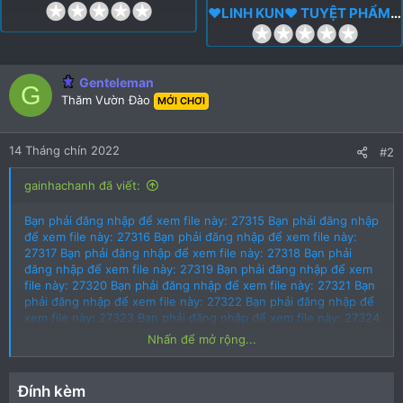
0
❤️LINH KUN❤️ TUYỆT PHẨM, XINH VÀ CHIỀU KHÁCH TỚI BẾN
.
0
0
.
0
0
s
Genteleman
0
G
t
Thăm Vườn Đào
MỚI CHƠI
s
a
t
r
a
14 Tháng chín 2022
#2
(
r
s
(
gainhachanh đã viết:
)
s
)
Bạn phải đăng nhập để xem file này: 27315
Bạn phải đăng nhập
để xem file này: 27316
Bạn phải đăng nhập để xem file này:
27317
Bạn phải đăng nhập để xem file này: 27318
Bạn phải
đăng nhập để xem file này: 27319
Bạn phải đăng nhập để xem
file này: 27320
Bạn phải đăng nhập để xem file này: 27321
Bạn
phải đăng nhập để xem file này: 27322
Bạn phải đăng nhập để
xem file này: 27323
Bạn phải đăng nhập để xem file này: 27324
hôm nay có 1 bé người miền trung mới vào ngành , dáng chuẩn
Nhấn để mở rộng...
lắm nhé body em này rất khỏi phải nói , em này hibj bú ku cu
đỉnh lắm , em ấy người miền trung có xác thực chứng minh
chuẩn năm sinh ngực to bím múp lắm , nước nôi khỏi nói nhé
Đính kèm
yên tâm khoản nước nôi nhé , e này cao 1m67 da trắng xinh