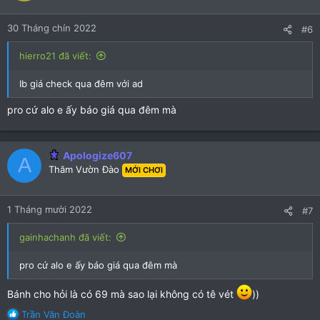
30 Tháng chín 2022
#6
hierro21 đã viết:
Ib giá check qua đêm với ad
pro cứ alo e ấy báo giá qua đêm mà
Apologize607
A
Thăm Vườn Đào
MỚI CHƠI
1 Tháng mười 2022
#7
gainhachanh đã viết:
pro cứ alo e ấy báo giá qua đêm mà
Bánh cho hỏi là có 69 mà sao lại không có tê vét
))
R
Trần Văn Đoàn