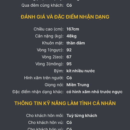
Qua đêm cùng khách:
Có
ĐÁNH GIÁ VÀ ĐẶC ĐIỂM NHẬN DẠNG
Chiều cao (cm):
167cm
Cân nặng (kg):
48kg
Khuôn mặt:
thần đâm
Vòng 1(ngực):
92
Vòng 2(eo):
67
Vòng 3(mông):
95
Bým:
kít nhiều nước
Hình xăm trên người:
Có
Giọng nói:
Miền Trung
Đặc điểm nhận dạng khác:
có hình xăm nhỏ trước ngực
THÔNG TIN KỸ NĂNG LÀM TÌNH CÁ NHÂN
Cho khách hôn môi:
Tuỳ từng khách
Cho khách hôn vú:
Có
Cho khách bóp vú:
Có