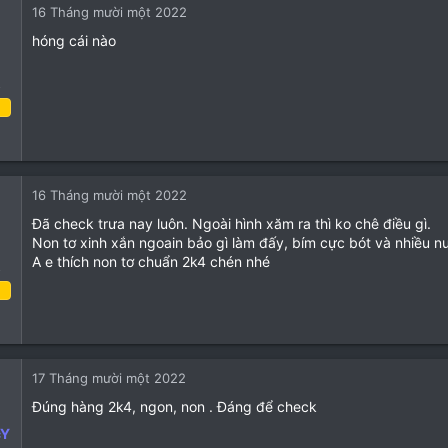
16 Tháng mười một 2022
3
hóng cái nào
o
5 Tháng mười 2022
10
1
16 Tháng mười một 2022
3
Đã check trưa nay luôn. Ngoài hình xăm ra thì ko chê điều gì.
Non tơ xinh xắn ngoain bảo gì làm đấy, bím cực bót và nhiều n
A e thích non tơ chuẩn 2k4 chén nhé
o
6 Tháng chín 2022
15
9
17 Tháng mười một 2022
3
Đúng hàng 2k4, ngon, non . Đáng để check
cY