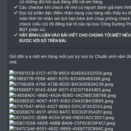
có những đòi hỏi quá đáng đối với em hàng.
Các checker khi check về nhớ có report đánh giá kèm hìn
Đọc kỹ phần đặc điểm nhận dạng của hàng nếu thấy ko 
màn hình tin nhắn set lịch hẹn kèm ảnh chụp phòng check
check (nếu có) rồi đăng bài tố cáo tại box Công Đường P
BQT phân xử.
HÃY BÌNH LUẬN VÀO BÀI VIẾT CHO CHÚNG TÔI BIẾT NẾU
ĐƯỢC VỚI SỐ TRÊN BÀI.
Gửi đến a e một em hàng mới cực kỳ non tơ. Chuẩn sinh năm 2
nhé.