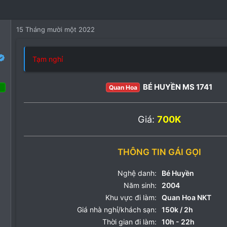
15 Tháng mười một 2022
Tạm nghỉ
BÉ HUYỀN MS 1741
Quan Hoa
áng ba 2022
Giá:
700K
92
03
THÔNG TIN GÁI GỌI
83
Nghệ danh:
Bé Huyền
Năm sinh:
2004
Khu vực đi làm:
Quan Hoa NKT
Giá nhà nghỉ/khách sạn:
150k / 2h
Thời gian đi làm:
10h - 22h