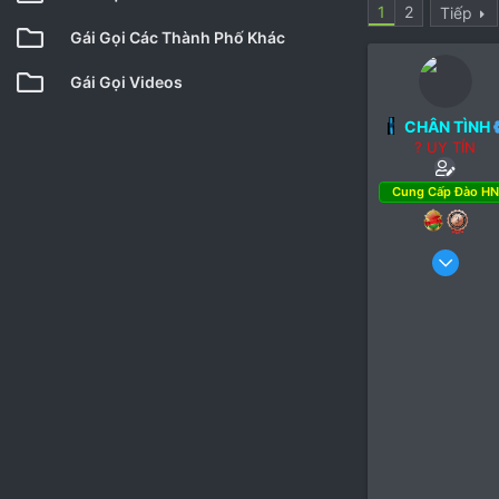
1
2
Tiếp
Gái Gọi Các Thành Phố Khác
Gái Gọi Videos
CHÂN TÌNH
? UY TÍN
Cung Cấp Đào HN
11 Th
1,0