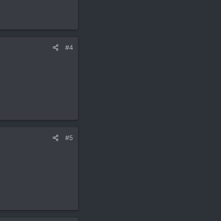
#4
#5