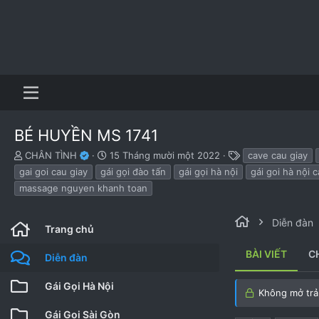
BÉ HUYỀN MS 1741
B
N
T
CHÂN TÌNH
15 Tháng mười một 2022
cave cau giay
ắ
g
h
gai goi cau giay
gái gọi đào tấn
gái gọi hà nội
gái goi hà nội c
t
à
ẻ
massage nguyen khanh toan
đ
y
ầ
b
u
ắ
Diễn đàn
Trang chủ
t
đ
BÀI VIẾT
C
ầ
Diễn đàn
u
Gái Gọi Hà Nội
Không mở trả 
Gái Gọi Sài Gòn