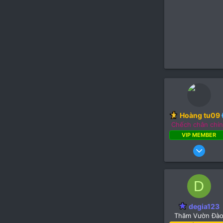
Hoàng tu09
Chếch chân chí
VIP MEMBER
1
D
degia123
Thăm Vườn Đà