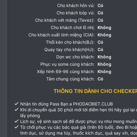
Cho khách hôn vú:
Có
Cho khách bóp vú:
Có
Cho khách vét máng (Tevez):
Có
Cho khách chơi lỗ nhị:
Không
Cho khách xuất tinh miệng (CIA):
Không
Thổi kèn cho khách(BJ):
Có
Quay tay cho khách(HJ):
Có
Dọn wc cho khách:
Không
Phục vụ some cùng khách:
Không
Xếp hình 69-96 cùng khách:
Không
Tắm chung cùng khách:
Có
THÔNG TIN DÀNH CHO CHECKE
Nhắn tin đúng Pass Bạn a PHODACBIET.CLUB
Khi di chuyển quá 30 phút mới tới điểm hẹn thì hãy gọi lại
lấy phòng
Lịch sự, vệ sinh sạch sẽ để được phục vụ như mong muốn
Từ chối phục vụ các bác quá già (trên 60 tuổi), đeo Bi ho
tình dục, sử dụng ma túy, thuốc kích dục, quá say xỉn, d