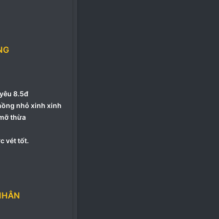
NG
 yêu 8.5đ
hồng nhỏ xinh xinh
mỡ thừa
 vét tốt.
NHÂN