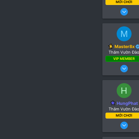
MỚI CHƠI
6
M
Master8x
Thăm Vườn Đà
VIP MEMBER
7 
H
HungPhat
Thăm Vườn Đà
MỚI CHƠI
19 Tháng 