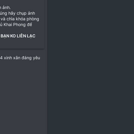
h ảnh.
đúng hãy chụp ảnh
 và chìa khóa phòng
hủ Khai Phong để
 BẠN KO LIÊN LẠC
k4 xinh xắn đáng yêu