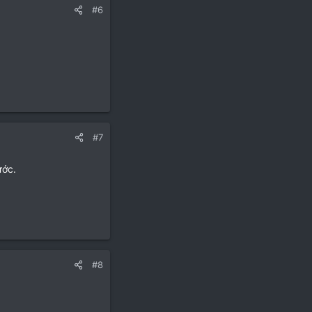
#6
#7
ước.
#8