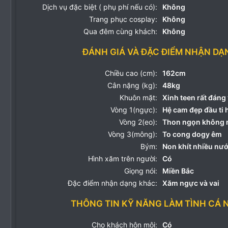
Dịch vụ đặc biệt ( phụ phí nếu có):
Không
Trang phục cosplay:
Không
Qua đêm cùng khách:
Không
ĐÁNH GIÁ VÀ ĐẶC ĐIỂM NHẬN DẠ
Chiều cao (cm):
162cm
Cân nặng (kg):
48kg
Khuôn mặt:
Xinh teen rất đáng
Vòng 1(ngực):
Hệ cam đẹp đầu ti 
Vòng 2(eo):
Thon ngọn không 
Vòng 3(mông):
To cong dogy êm
Bým:
Non khít nhiều nước
Hình xăm trên người:
Có
Giọng nói:
Miền Bắc
Đặc điểm nhận dạng khác:
Xăm ngực và vai
THÔNG TIN KỸ NĂNG LÀM TÌNH CÁ 
Cho khách hôn môi:
Có