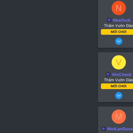
N
Newfuck
Thăm Vườn Đà
MỚI CHƠI
V
VinCheck
Thăm Vườn Đà
MỚI CHƠI
2
M
MotLanDuo