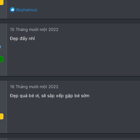
 Tháng năm 2022
R
Boyhamvui
e
18
a
3
c
15 Tháng mười một 2022
t
3
i
Đẹp đấy nhỉ
o
n
o
s
:
Tháng bảy 2022
19
26
16 Tháng mười một 2022
13
Đẹp quá bé ơi, sẽ sắp xếp gặp bé sớm
o
năm 2022
10
8