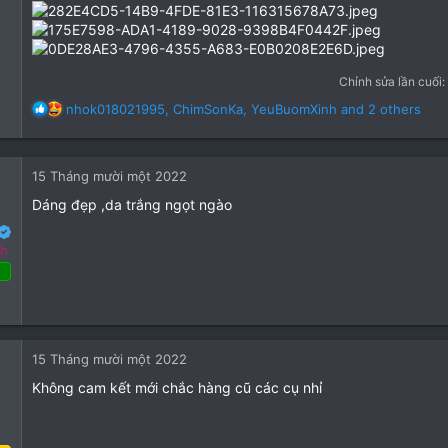
Chỉnh sửa lần cuối:
R
nhok018021995
,
ChimSonKa
,
YeuBuomXinh
and 2 others
e
a
c
15 Tháng mười một 2022
t
i
Dáng đẹp ,da trắng ngọt ngào
o
n
nh
s
:
24 Tháng ba 2022
32
74
15 Tháng mười một 2022
28
Không cam kết mới chắc hàng cũ các cụ nhỉ
o