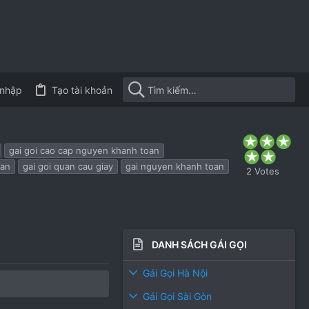
nhập
Tạo tài khoản
5
.
gai goi cao cap nguyen khanh toan
0
oan
gai goi quan cau giay
gai nguyen khanh toan
0
2 Votes
s
t
a
r
(
s
)
DANH SÁCH GÁI GỌI
Gái Gọi Hà Nội
Gái Gọi Sài Gòn