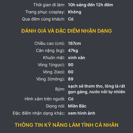
Thời gian đi làm:
10h sáng đến 12h đêm
Trang phục cosplay:
Không
Qua đêm cùng khách:
Có
ĐÁNH GIÁ VÀ ĐẶC ĐIỂM NHẬN DẠNG
Chiều cao (cm):
167cm
Cân nặng (kg):
47kg
Khuôn mặt:
xinh xắn
Vòng 1(ngực):
90
Vòng 2(eo):
60
Vòng 3(mông):
89
sạch sẽ thơm tho, lông lá rất
Bým:
gọn gàng, nước nôi tự nhiên
Hình xăm trên người:
Có
Giọng nói:
Miền Bắc
Đặc điểm nhận dạng khác:
xem hình ảnh
THÔNG TIN KỸ NĂNG LÀM TÌNH CÁ NHÂN