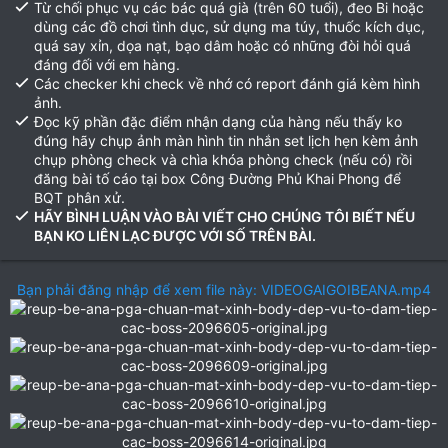
Từ chối phục vụ các bác quá già (trên 60 tuổi), đeo Bi hoặc
dùng các đồ chơi tình dục, sử dụng ma túy, thuốc kích dục,
quá say xỉn, dọa nạt, bạo dâm hoặc có những đòi hỏi quá
đáng đối với em hàng.
Các checker khi check về nhớ có report đánh giá kèm hình
ảnh.
Đọc kỹ phần đặc điểm nhận dạng của hàng nếu thấy ko
đúng hãy chụp ảnh màn hình tin nhắn set lịch hẹn kèm ảnh
chụp phòng check và chìa khóa phòng check (nếu có) rồi
đăng bài tố cáo tại box Công Đường Phủ Khai Phong để
BQT phân xử.
HÃY BÌNH LUẬN VÀO BÀI VIẾT CHO CHÚNG TÔI BIẾT NẾU
BẠN KO LIÊN LẠC ĐƯỢC VỚI SỐ TRÊN BÀI.
Bạn phải đăng nhập để xem file này: VIDEOGAIGOIBEANA.mp4