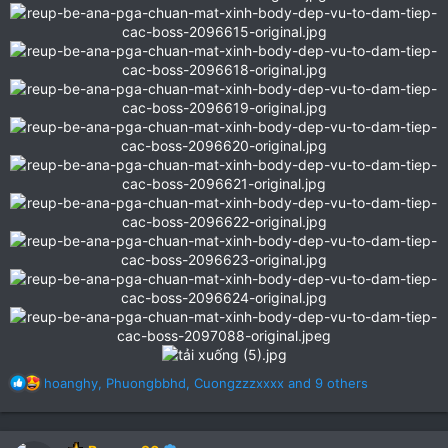
R
hoanghy
,
Phuongbbhd
,
Cuongzzzxxxx
and 9 others
e
a
c