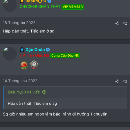
Basum_90
t
CHECKER CHÂN THẬT
i
VIP MEMBER
o
n
18 Tháng ba 2022
s
#2
:
Hấp dẫn thật. Tiếc em ở sg
Dận Chân
? Ái Tân Giác Na
Cung Cấp Đào HN
14 Tháng sáu 2022
#3
Basum_90 đã viết:
Hấp dẫn thật. Tiếc em ở sg
Sg giờ nhiều em ngon lắm bác, rảnh đi hưởng 1 chuyến