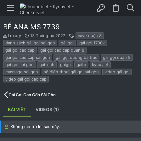
BÉ ANA MS 7739
B
N
T
Luxury
13 Tháng ba 2022
cave quận 8
ắ
g
h
danh sách gái gọi sài gòn
gái gọi
gái gọi 1700k
t
à
ẻ
gái gọi cao cấp
gái gọi cao cấp quận 8
đ
y
gái gọi cao cấp sài gòn
gái gọi dương bá trạc
gái gọi quận 8
ầ
b
u
ắ
gái gọi sài gòn
gái xinh
gaigu
gaito
kynuviet
t
massage sài gòn
số điện thoại gái gọi sài gòn
video gái gọi
đ
video gái gọi cao cấp
ầ
u
Gái Gọi Cao Cấp Sài Gòn
BÀI VIẾT
VIDEOS (1)
Không mở trả lời sau này.