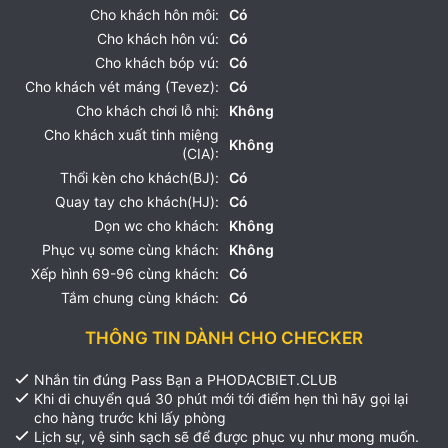
Cho khách hôn môi:
Có
Cho khách hôn vú:
Có
Cho khách bóp vú:
Có
Cho khách vét máng (Tevez):
Có
Cho khách chơi lỗ nhị:
Không
Cho khách xuất tinh miệng
Không
(CIA):
Thổi kèn cho khách(BJ):
Có
Quay tay cho khách(HJ):
Có
Dọn wc cho khách:
Không
Phục vụ some cùng khách:
Không
Xếp hình 69-96 cùng khách:
Có
Tắm chung cùng khách:
Có
THÔNG TIN DÀNH CHO CHECKER
Nhắn tin đúng Pass Bạn a PHODACBIET.CLUB
Khi di chuyển quá 30 phút mới tới điểm hẹn thì hãy gọi lại
cho hàng trước khi lấy phòng
Lịch sự, vệ sinh sạch sẽ để được phục vụ như mong muốn.