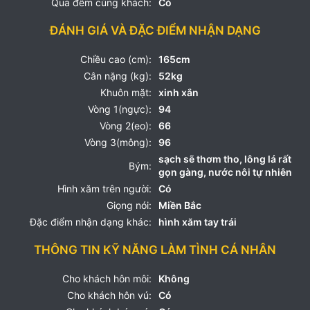
Qua đêm cùng khách:
Có
ĐÁNH GIÁ VÀ ĐẶC ĐIỂM NHẬN DẠNG
Chiều cao (cm):
165cm
Cân nặng (kg):
52kg
Khuôn mặt:
xinh xắn
Vòng 1(ngực):
94
Vòng 2(eo):
66
Vòng 3(mông):
96
sạch sẽ thơm tho, lông lá rất
Bým:
gọn gàng, nước nôi tự nhiên
Hình xăm trên người:
Có
Giọng nói:
Miền Bắc
Đặc điểm nhận dạng khác:
hình xăm tay trái
THÔNG TIN KỸ NĂNG LÀM TÌNH CÁ NHÂN
Cho khách hôn môi:
Không
Cho khách hôn vú:
Có