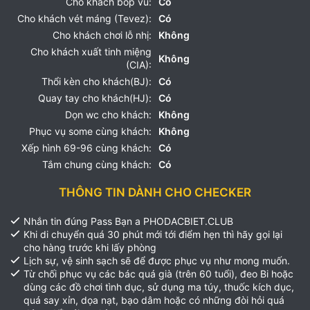
Cho khách bóp vú:
Có
Cho khách vét máng (Tevez):
Có
Cho khách chơi lỗ nhị:
Không
Cho khách xuất tinh miệng
Không
(CIA):
Thổi kèn cho khách(BJ):
Có
Quay tay cho khách(HJ):
Có
Dọn wc cho khách:
Không
Phục vụ some cùng khách:
Không
Xếp hình 69-96 cùng khách:
Có
Tắm chung cùng khách:
Có
THÔNG TIN DÀNH CHO CHECKER
Nhắn tin đúng Pass Bạn a PHODACBIET.CLUB
Khi di chuyển quá 30 phút mới tới điểm hẹn thì hãy gọi lại
cho hàng trước khi lấy phòng
Lịch sự, vệ sinh sạch sẽ để được phục vụ như mong muốn.
Từ chối phục vụ các bác quá già (trên 60 tuổi), đeo Bi hoặc
dùng các đồ chơi tình dục, sử dụng ma túy, thuốc kích dục,
quá say xỉn, dọa nạt, bạo dâm hoặc có những đòi hỏi quá