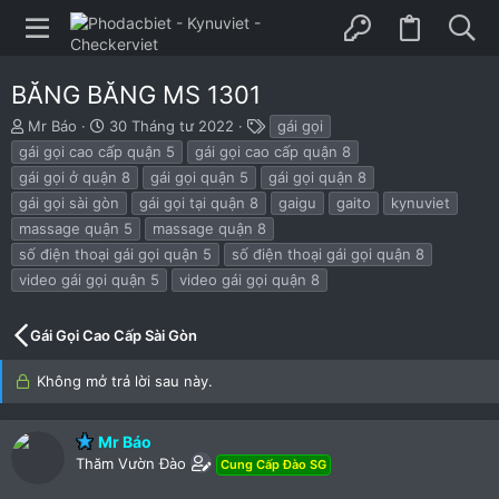
BĂNG BĂNG MS 1301
B
N
T
Mr Báo
30 Tháng tư 2022
gái gọi
ắ
g
h
gái gọi cao cấp quận 5
gái gọi cao cấp quận 8
t
à
ẻ
gái gọi ở quận 8
gái gọi quận 5
gái gọi quận 8
đ
y
gái gọi sài gòn
gái gọi tại quận 8
gaigu
gaito
kynuviet
ầ
b
u
ắ
massage quận 5
massage quận 8
t
số điện thoại gái gọi quận 5
số điện thoại gái gọi quận 8
đ
video gái gọi quận 5
video gái gọi quận 8
ầ
u
Gái Gọi Cao Cấp Sài Gòn
Không mở trả lời sau này.
Mr Báo
Thăm Vườn Đào
Cung Cấp Đào SG