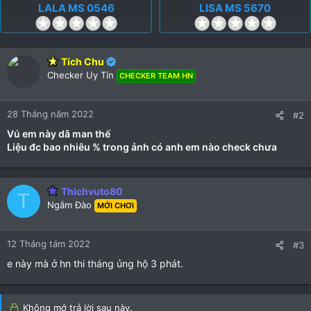
LALA MS 0546
LISA MS 5670
0
0
.
.
0
0
Tích Chu
0
0
Checker Uy Tín
CHECKER TEAM HN
s
s
t
t
a
a
28 Tháng năm 2022
#2
r
r
Vú em này dã man thế
(
(
Liệu đc bao nhiêu % trong ảnh có anh em nào check chưa
s
s
)
)
Thichvuto80
T
Ngắm Đào
MỚI CHƠI
12 Tháng tám 2022
#3
e này mà ở hn thi tháng ủng hộ 3 phát.
Không mở trả lời sau này.