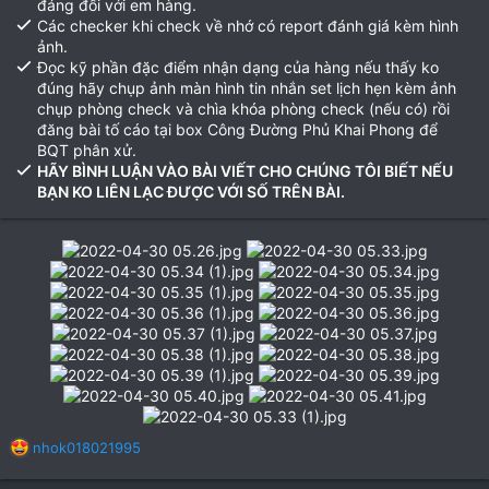
đáng đối với em hàng.
Các checker khi check về nhớ có report đánh giá kèm hình
ảnh.
Đọc kỹ phần đặc điểm nhận dạng của hàng nếu thấy ko
đúng hãy chụp ảnh màn hình tin nhắn set lịch hẹn kèm ảnh
chụp phòng check và chìa khóa phòng check (nếu có) rồi
đăng bài tố cáo tại box Công Đường Phủ Khai Phong để
BQT phân xử.
HÃY BÌNH LUẬN VÀO BÀI VIẾT CHO CHÚNG TÔI BIẾT NẾU
BẠN KO LIÊN LẠC ĐƯỢC VỚI SỐ TRÊN BÀI.
R
nhok018021995
e
a