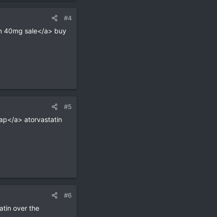
#4
in 40mg sale</a> buy
#5
eap</a> atorvastatin
#6
atin over the