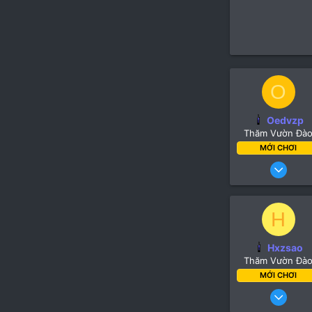
O
Oedvzp
Thăm Vườn Đà
MỚI CHƠI
13
H
Turk
Hxzsao
lipiws.t
Thăm Vườn Đà
MỚI CHƠI
13