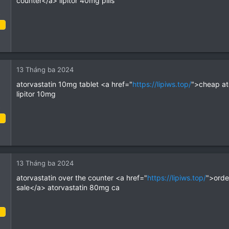
counter</a> lipitor 40mg pills
op
o
 Tháng ba 2024
1
0
13 Tháng ba 2024
1
atorvastatin 10mg tablet <a href="
https://lipiws.top/
">cheap at
ey
lipitor 10mg
op
o
 Tháng ba 2024
1
0
13 Tháng ba 2024
1
atorvastatin over the counter <a href="
https://lipiws.top/
">orde
ey
sale</a> atorvastatin 80mg ca
op
o
 Tháng ba 2024