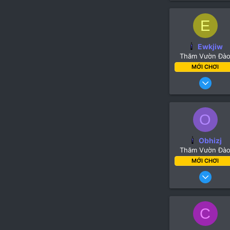
E
Turk
Ewkjiw
lipiws.t
Thăm Vườn Đà
MỚI CHƠI
13
O
Turk
Obhizj
lipiws.t
Thăm Vườn Đà
MỚI CHƠI
13
C
Turk