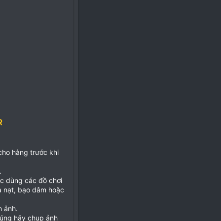
R
 cho hàng trước khi
.
ặc dùng các đồ chơi
ọa nạt, bạo dâm hoặc
h ảnh.
đúng hãy chụp ảnh