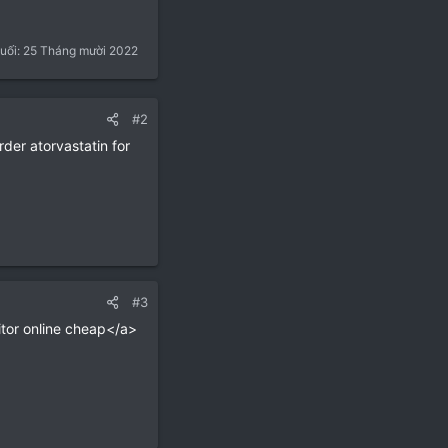
cuối:
25 Tháng mười 2022
#2
rder atorvastatin for
#3
itor online cheap</a>