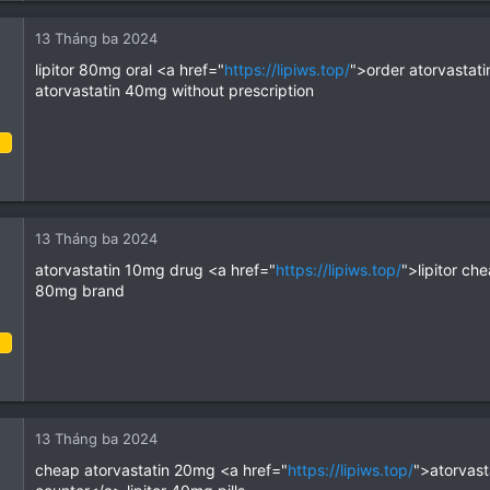
0
13 Tháng ba 2024
1
lipitor 80mg oral <a href="
https://lipiws.top/
">order atorvastat
ey
atorvastatin 40mg without prescription
op
o
 Tháng ba 2024
1
0
13 Tháng ba 2024
1
atorvastatin 10mg drug <a href="
https://lipiws.top/
">lipitor ch
ey
80mg brand
op
o
 Tháng ba 2024
1
0
13 Tháng ba 2024
1
cheap atorvastatin 20mg <a href="
https://lipiws.top/
">atorvast
ey