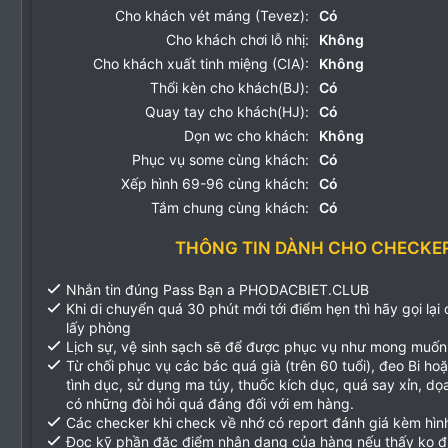
Cho khách vét máng (Tevez):
Có
Cho khách chơi lỗ nhị:
Không
Cho khách xuất tinh miệng (CIA):
Không
Thổi kèn cho khách(BJ):
Có
Quay tay cho khách(HJ):
Có
Dọn wc cho khách:
Không
Phục vụ some cùng khách:
Có
Xếp hình 69-96 cùng khách:
Có
Tắm chung cùng khách:
Có
THÔNG TIN DÀNH CHO CHECKE
Nhắn tin đúng Pass Bạn a PHODACBIET.CLUB
Khi di chuyển quá 30 phút mới tới điểm hẹn thì hãy gọi lại
lấy phòng
Lịch sự, vệ sinh sạch sẽ để được phục vụ như mong muốn
Từ chối phục vụ các bác quá già (trên 60 tuổi), đeo Bi ho
tình dục, sử dụng ma túy, thuốc kích dục, quá say xỉn, d
có những đòi hỏi quá đáng đối với em hàng.
Các checker khi check về nhớ có report đánh giá kèm hìn
Đọc kỹ phần đặc điểm nhận dạng của hàng nếu thấy ko 