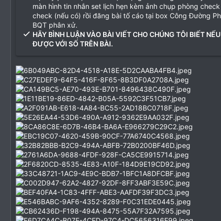
màn hình tin nhắn set lịch hẹn kèm ảnh chụp phòng check
check (nếu có) rồi đăng bài tố cáo tại box Công Đường P
BQT phân xử.
HÃY BÌNH LUẬN VÀO BÀI VIẾT CHO CHÚNG TÔI BIẾT NẾU
ĐƯỢC VỚI SỐ TRÊN BÀI.