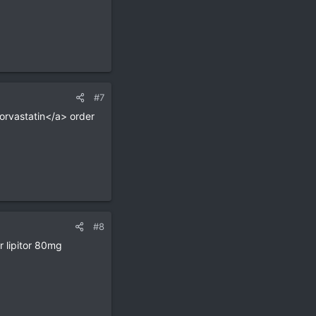
#7
orvastatin</a> order
#8
r lipitor 80mg