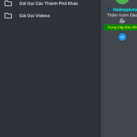
Gái Gọi Các Thành Phố Khác
Hadesplut
Thăm Vườn Đà
Gái Gọi Videos
Cung Cấp Đào SG
16