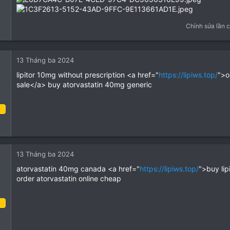
Chỉnh sửa lần 
13 Tháng ba 2024
lipitor 10mg without prescription <a href="
https://lipiws.top/
">o
sale</a> buy atorvastatin 40mg generic
o
 Tháng ba 2024
1
0
13 Tháng ba 2024
1
atorvastatin 40mg canada <a href="
https://lipiws.top/
">buy lip
ey
order atorvastatin online cheap
op
o
 Tháng ba 2024
1