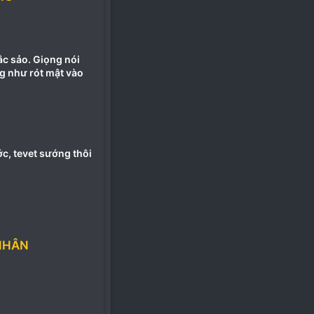
c sảo. Giọng nói
g như rót mật vào
c, tevet sướng thôi
NHÂN