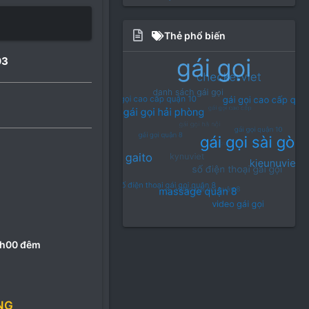
Thẻ phổ biến
03
1h00 đêm
NG