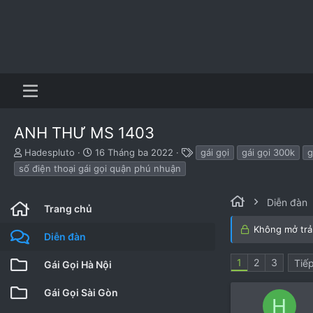
ANH THƯ MS 1403
B
N
T
Hadespluto
16 Tháng ba 2022
gái gọi
gái gọi 300k
g
ắ
g
h
số điện thoại gái gọi quận phú nhuận
t
à
ẻ
đ
y
ầ
b
Diễn đàn
Trang chủ
u
ắ
t
Không mở trả 
Diễn đàn
đ
ầ
1
2
3
Tiế
Gái Gọi Hà Nội
u
Gái Gọi Sài Gòn
H