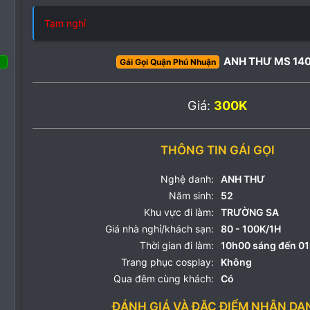
o
Tạm nghỉ
o
ANH THƯ MS 14
Gái Gọi Quận Phú Nhuận
 Tháng ba 2022
43
Giá:
300K
16
8
THÔNG TIN GÁI GỌI
Nghệ danh:
ANH THƯ
Năm sinh:
52
Khu vực đi làm:
TRƯỜNG SA
Giá nhà nghỉ/khách sạn:
80 - 100K/1H
Thời gian đi làm:
10h00 sáng đến 0
Trang phục cosplay:
Không
Qua đêm cùng khách:
Có
ĐÁNH GIÁ VÀ ĐẶC ĐIỂM NHẬN DẠ