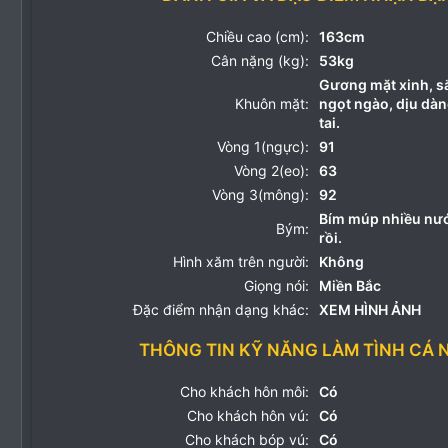
Chiều cao (cm):
163cm
Cân nặng (kg):
53kg
Gương mặt xinh, sắ
Khuôn mặt:
ngọt ngào, dịu dàn
tai.
Vòng 1(ngực):
91
Vòng 2(eo):
63
Vòng 3(mông):
92
Bím múp nhiều nướ
Bým:
rồi.
Hình xăm trên người:
Không
Giọng nói:
Miền Bắc
Đặc điểm nhận dạng khác:
XEM HÌNH ẢNH
THÔNG TIN KỸ NĂNG LÀM TÌNH CÁ 
Cho khách hôn môi:
Có
Cho khách hôn vú:
Có
Cho khách bóp vú:
Có