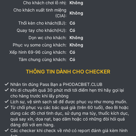
Cho khách chơi lỗ nhị:
Không
Cho khách xuất tinh miệng
Không
(CIA):
Thổi kèn cho khách(BJ):
Có
Quay tay cho khách(HJ):
Có
Dọn wc cho khách:
Không
Phục vụ some cùng khách:
Không
Xếp hình 69-96 cùng khách:
Có
Tắm chung cùng khách:
Có
THÔNG TIN DÀNH CHO CHECKER
Nhắn tin đúng Pass Bạn a PHODACBIET.CLUB
Khi di chuyển quá 30 phút mới tới điểm hẹn thì hãy gọi lại
cho hàng trước khi lấy phòng
Lịch sự, vệ sinh sạch sẽ để được phục vụ như mong muốn.
Từ chối phục vụ các bác quá già (trên 60 tuổi), đeo Bi hoặc
dùng các đồ chơi tình dục, sử dụng ma túy, thuốc kích dục,
quá say xỉn, dọa nạt, bạo dâm hoặc có những đòi hỏi quá
đáng đối với em hàng.
Các checker khi check về nhớ có report đánh giá kèm hình