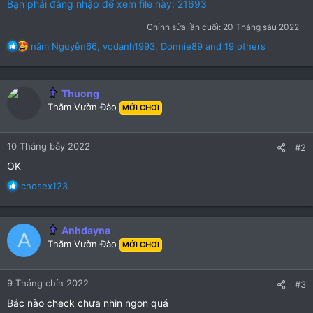
Bạn phải đăng nhập để xem file này: 21693
Chỉnh sửa lần cuối:
20 Tháng sáu 2022
R
năm Nguyễn66
,
vodanh1993
,
Donnie89
and 19 others
e
a
c
Thuong
t
Thăm Vườn Đào
i
MỚI CHƠI
o
n
10 Tháng bảy 2022
s
#2
:
OK
R
chosex123
e
a
c
Anhdayna
A
t
Thăm Vườn Đào
MỚI CHƠI
i
o
n
9 Tháng chín 2022
#3
s
:
Bác nào check chưa nhìn ngon quá