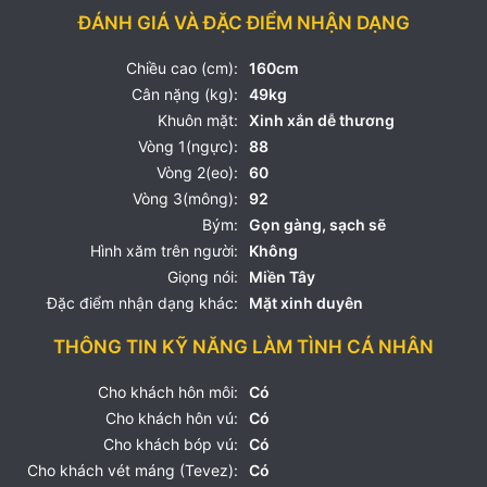
ĐÁNH GIÁ VÀ ĐẶC ĐIỂM NHẬN DẠNG
Chiều cao (cm):
160cm
Cân nặng (kg):
49kg
Khuôn mặt:
Xinh xắn dễ thương
Vòng 1(ngực):
88
Vòng 2(eo):
60
Vòng 3(mông):
92
Bým:
Gọn gàng, sạch sẽ
Hình xăm trên người:
Không
Giọng nói:
Miền Tây
Đặc điểm nhận dạng khác:
Mặt xinh duyên
THÔNG TIN KỸ NĂNG LÀM TÌNH CÁ NHÂN
Cho khách hôn môi:
Có
Cho khách hôn vú:
Có
Cho khách bóp vú:
Có
Cho khách vét máng (Tevez):
Có