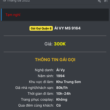
19 Tháng ba 2022
#1
Tạm nghỉ
ÁI VY MS 9164
Gái Gọi Quận 8
Giá:
300K
THÔNG TIN GÁI GỌI
Nghệ danh:
Ái Vy
Năm sinh:
1994
Khu vực đi làm:
Khu Trung Sơn
Giá nhà nghỉ/khách sạn:
80k/1h
Thời gian đi làm:
10h-24h
Trang phục cosplay:
Không
Qua đêm cùng khách:
Có