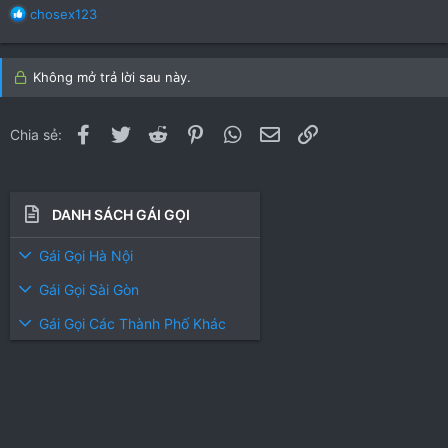
R
chosex123
e
a
c
Không mở trả lời sau này.
t
i
o
Facebook
Twitter
Reddit
Pinterest
WhatsApp
Email
Link
Chia sẻ:
n
s
:
DANH SÁCH GÁI GỌI
Gái Gọi Hà Nội
Gái Gọi Sài Gòn
Gái Gọi Các Thành Phố Khác