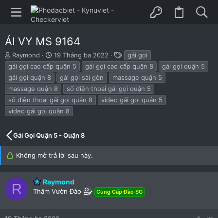
ÁI VY MS 9164
B
N
T
Raymond
19 Tháng ba 2022
gái gọi
ắ
g
h
gái gọi cao cấp quận 5
gái gọi cao cấp quận 8
gái gọi quận 5
t
à
ẻ
gái gọi quận 8
gái gọi sài gòn
massage quận 5
đ
y
massage quận 8
số điện thoại gái gọi quận 5
ầ
b
u
ắ
số điện thoại gái gọi quận 8
video gái gọi quận 5
t
video gái gọi quận 8
đ
ầ
u
Gái Gọi Quận 5 - Quận 8
Không mở trả lời sau này.
Raymond
R
Thăm Vườn Đào
Cung Cấp Đào SG