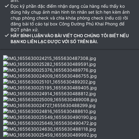
ảnh.
Đọc kỹ phần đặc điểm nhận dạng của hàng nếu thấy ko
đúng hãy chụp ảnh màn hình tin nhắn set lịch hẹn kèm ảnh
chụp phòng check và chìa khóa phòng check (nếu có) rồi
đăng bài tố cáo tại box Công Đường Phủ Khai Phong để
BQT phân xử.
HÃY BÌNH LUẬN VÀO BÀI VIẾT CHO CHÚNG TÔI BIẾT NẾU
BẠN KO LIÊN LẠC ĐƯỢC VỚI SỐ TRÊN BÀI.